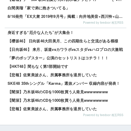
白間美瑠「家で弟に抱きついてる」
8/16発売「EX大衆 2019年9月号」掲載：向井地美音×西川怜×山内瑞葵（AKB48）、村瀬紗英...
Powered by livedoor 相互RSS
身近すぎる“厄介な人たち”が大集合！
【櫻坂46】 日向坂46大田美月、この四期生らと交流がある模様
【日向坂46】 来月、坂道vsカワラボvsスタダvsハロプロの大激戦
「夢のポップスター」公演のセットリストはコチラ！！！
【HKT48】間もなく第1部開始です
【悲報】佐東美波さん、所属事務所を退所していた
SKE48 35thシングル「Karma」選抜メンバー 収録内容が発表！
【闇深】乃木坂46のCDを1000枚買う人発見wwwwwwww
【闇深】乃木坂46のCDを1000枚買う人発見wwwwwwww
【悲報】佐東美波さん、所属事務所を退所していた
Powered by livedoor 相互RSS