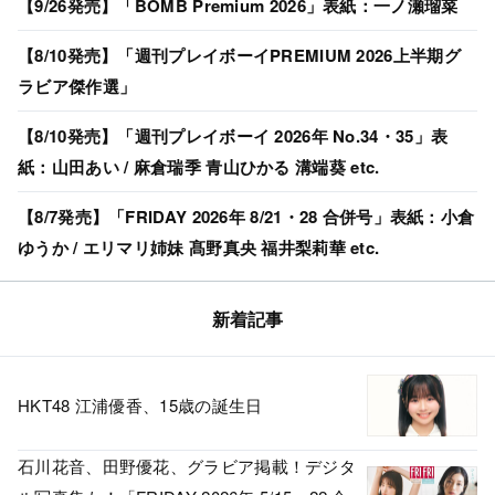
【9/26発売】「BOMB Premium 2026」表紙：一ノ瀬瑠菜
【8/10発売】「週刊プレイボーイPREMIUM 2026上半期グ
ラビア傑作選」
【8/10発売】「週刊プレイボーイ 2026年 No.34・35」表
紙：山田あい / 麻倉瑞季 青山ひかる 溝端葵 etc.
【8/7発売】「FRIDAY 2026年 8/21・28 合併号」表紙：小倉
ゆうか / エリマリ姉妹 髙野真央 福井梨莉華 etc.
新着記事
HKT48 江浦優香、15歳の誕生日
石川花音、田野優花、グラビア掲載！デジタ