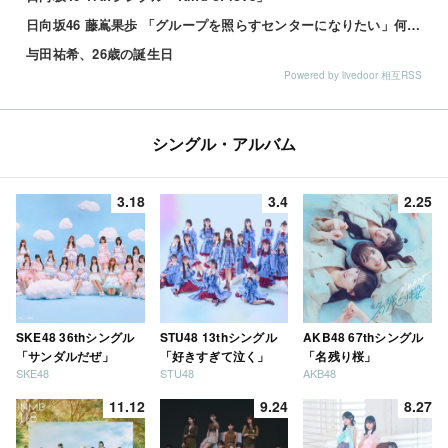
日向坂46 藤嶌果歩 「グループを照らすセンターになりたい」何倍もキラキラしたかほりんが降臨【坂道の火曜日】
与田祐希、26歳の誕生日
Powered by livedoor 相互RSS
シングル・アルバム
3.18
3.4
2.25
SKE48 36thシングル
STU48 13thシングル
AKB48 67thシングル
「サンダルだぜ」
「好きすぎて泣く」
「名残り桜」
SKE48
STU48
AKB48
11.12
9.24
8.27