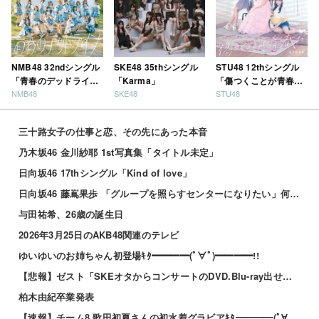
NMB48 32ndシングル
SKE48 35thシングル
STU48 12thシングル
「青春のデッドライ
「Karma」
「傷つくことが青春
NMB48
SKE48
STU48
ン」
だ」
三十路女子の仕事と恋、その先にあった本音
乃木坂46 金川紗耶 1st写真集「タイトル未定」
日向坂46 17thシングル「Kind of love」
日向坂46 藤嶌果歩 「グループを照らすセンターになりたい」何倍もキラキラしたかほりんが降臨【坂道の...
与田祐希、26歳の誕生日
2026年3月25日のAKB48関連のテレビ
ゆいゆいのお姉ちゃん初登場ｷﾀ━━━━(ﾟ∀ﾟ)━━━━!!
【悲報】ゼスト「SKEオタからコンサートのDVD.Blu-ray出せって言われたが2千かかるしペイで...
柏木由紀卒業発表
【速報】チーム8 歌田初夏さんの初水着グラビアｷﾀ━━━━(ﾟ∀ﾟ)━━━━!!