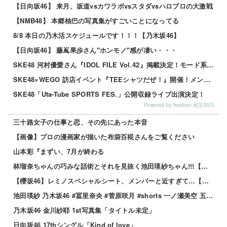
【日向坂46】 来月、坂道vsカワラボvsスタダvsハロプロの大激戦
【NMB48】 本郷柚巴の写真集がすごいことになってる
8/8 本日の乃木活スケジュールです！！！【乃木坂46】
【日向坂46】 藤嶌果歩さん"ホンモノ"感が凄い・・・
SKE48 河村優愛さん『IDOL FILE Vol.42』掲載決定！モード系ファッションで新たな魅力を披露
SKE48×WEGO 訪店イベント『TEEシャツだぜ！』開催！メンバーが大須店でコーディネート【SNSまとめ】
SKE48「Uta-Tube SPORTS FES.」公開収録ライブ出演決定！
Powered by livedoor 相互RSS
三十路女子の仕事と恋、その先にあった本音
【画像】プロの漫画家が描いた布袋百椛さんをご覧ください
山本彩『まずい、7月が終わる
林瑠奈ちゃんの巧みな話術とそれを見抜く池田瑛紗ちゃん!!!【乃木坂46】
【櫻坂46】レミノスペシャルシート、メンバーと近すぎて…【全国ツアー2026】
池田瑛紗 乃木坂46 #冨里奈央 #菅原咲月 #shorts 一ノ瀬美空 五百城茉央 瀬戸口心月 奥の反応まとめ
乃木坂46 金川紗耶 1st写真集「タイトル未定」
日向坂46 17thシングル「Kind of love」