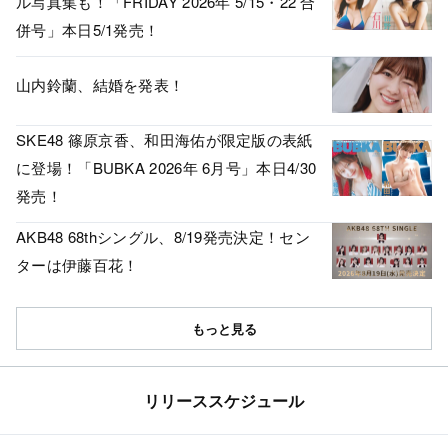
ル写真集も！「FRIDAY 2026年 5/15・22 合
併号」本日5/1発売！
山内鈴蘭、結婚を発表！
SKE48 篠原京香、和田海佑が限定版の表紙
に登場！「BUBKA 2026年 6月号」本日4/30
発売！
AKB48 68thシングル、8/19発売決定！セン
ターは伊藤百花！
もっと見る
リリーススケジュール