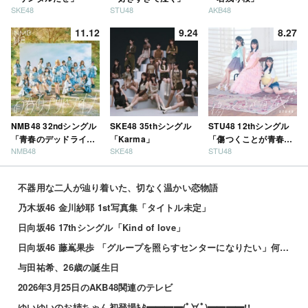
SKE48
STU48
AKB48
11.12
9.24
8.27
NMB48 32ndシングル
SKE48 35thシングル
STU48 12thシングル
「青春のデッドライ
「Karma」
「傷つくことが青春
NMB48
SKE48
STU48
ン」
だ」
不器用な二人が辿り着いた、切なく温かい恋物語
乃木坂46 金川紗耶 1st写真集「タイトル未定」
日向坂46 17thシングル「Kind of love」
日向坂46 藤嶌果歩 「グループを照らすセンターになりたい」何倍もキラキラしたかほりんが降臨【坂道の...
与田祐希、26歳の誕生日
2026年3月25日のAKB48関連のテレビ
ゆいゆいのお姉ちゃん初登場ｷﾀ━━━━(ﾟ∀ﾟ)━━━━!!