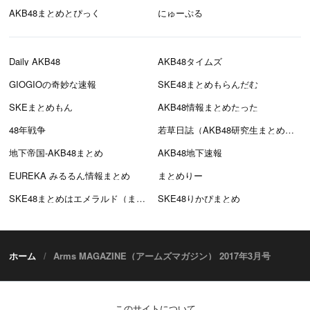
AKB48まとめとぴっく
にゅーぷる
Daily AKB48
AKB48タイムズ
GIOGIOの奇妙な速報
SKE48まとめもらんだむ
SKEまとめもん
AKB48情報まとめたった
48年戦争
若草日誌（AKB48研究生まとめブログ）
地下帝国-AKB48まとめ
AKB48地下速報
EUREKA みるるん情報まとめ
まとめりー
SKE48まとめはエメラルド（まとえめ）
SKE48りかぴまとめ
ホーム
Arms MAGAZINE（アームズマガジン） 2017年3月号
このサイトについて