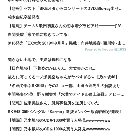
【悲報】ゼスト「SKEオタからコンサートのDVD.Blu-ray出せって言われたが2千かかるしペイで...
柏木由紀卒業発表
【速報】チーム8 歌田初夏さんの初水着グラビアｷﾀ━━━━(ﾟ∀ﾟ)━━━━!!
白間美瑠「家で弟に抱きついてる」
8/16発売「EX大衆 2019年9月号」掲載：向井地美音×西川怜×山内瑞葵（AKB48）、村瀬紗英...
Powered by livedoor 相互RSS
知らない土地で、主婦は孤独になる
【日向坂46】 下着姿のかほりん、大丈夫かこれ…
後ろに写ってる一ノ瀬美空ちゃんがヤバすぎるｗ【乃木坂46】
『名画で学ぶSKE48』その2 ※一部、山田五郎先生の解説あり
中間発表✨1位、野々咲実希『水着でアイドル頂上決戦』アピール????動画????まとめ
【悲報】佐東美波さん、所属事務所を退所していた
SKE48 35thシングル「Karma」選抜メンバー 収録内容が発表！
【闇深】乃木坂46のCDを1000枚買う人発見wwwwwwww
【闇深】乃木坂46のCDを1000枚買う人発見wwwwwwww