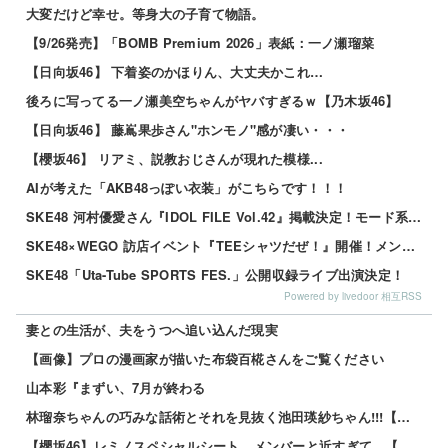
大変だけど幸せ。等身大の子育て物語。
【9/26発売】「BOMB Premium 2026」表紙：一ノ瀬瑠菜
【日向坂46】 下着姿のかほりん、大丈夫かこれ…
後ろに写ってる一ノ瀬美空ちゃんがヤバすぎるｗ【乃木坂46】
【日向坂46】 藤嶌果歩さん"ホンモノ"感が凄い・・・
【櫻坂46】 リアミ、説教おじさんが現れた模様...
AIが考えた「AKB48っぽい衣装」がこちらです！！！
SKE48 河村優愛さん『IDOL FILE Vol.42』掲載決定！モード系ファッションで新たな魅力を披露
SKE48×WEGO 訪店イベント『TEEシャツだぜ！』開催！メンバーが大須店でコーディネート【SNSまとめ】
SKE48「Uta-Tube SPORTS FES.」公開収録ライブ出演決定！
Powered by livedoor 相互RSS
妻との生活が、夫をうつへ追い込んだ現実
【画像】プロの漫画家が描いた布袋百椛さんをご覧ください
山本彩『まずい、7月が終わる
林瑠奈ちゃんの巧みな話術とそれを見抜く池田瑛紗ちゃん!!!【乃木坂46】
【櫻坂46】レミノスペシャルシート、メンバーと近すぎて…【全国ツアー2026】