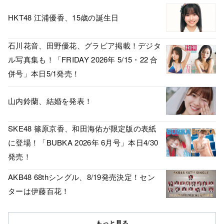
HKT48 江浦優香、15歳の誕生日
石川花音、田野優花、グラビア掲載！デジタ
ル写真集も！「FRIDAY 2026年 5/15・22 合
併号」本日5/1発売！
山内鈴蘭、結婚を発表！
SKE48 篠原京香、和田海佑が限定版の表紙
に登場！「BUBKA 2026年 6月号」本日4/30
発売！
AKB48 68thシングル、8/19発売決定！セン
ターは伊藤百花！
もっと見る