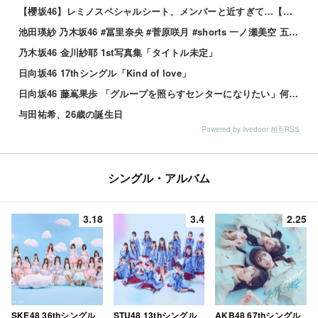
【櫻坂46】レミノスペシャルシート、メンバーと近すぎて…【全国ツアー2026】
池田瑛紗 乃木坂46 #冨里奈央 #菅原咲月 #shorts 一ノ瀬美空 五百城茉央 瀬戸口心月 奥の反応まとめ
乃木坂46 金川紗耶 1st写真集「タイトル未定」
日向坂46 17thシングル「Kind of love」
日向坂46 藤嶌果歩 「グループを照らすセンターになりたい」何倍もキラキラしたかほりんが降臨【坂道の火曜日】
与田祐希、26歳の誕生日
Powered by livedoor 相互RSS
シングル・アルバム
3.18
3.4
2.25
SKE48 36thシングル
STU48 13thシングル
AKB48 67thシングル