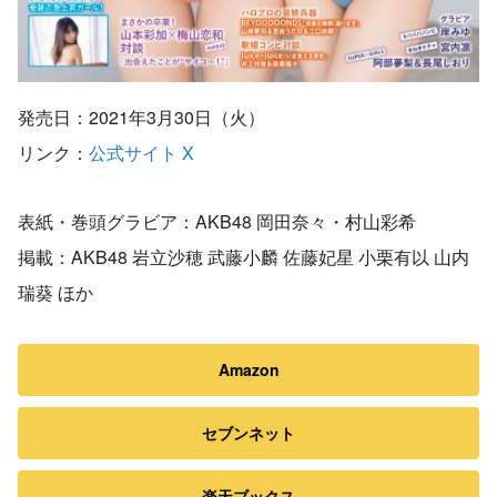
発売日：2021年3月30日（火）
リンク：
公式サイト
X
表紙・巻頭グラビア：AKB48 岡田奈々・村山彩希
掲載：AKB48 岩立沙穂 武藤小麟 佐藤妃星 小栗有以 山内
瑞葵 ほか
Amazon
セブンネット
楽天ブックス