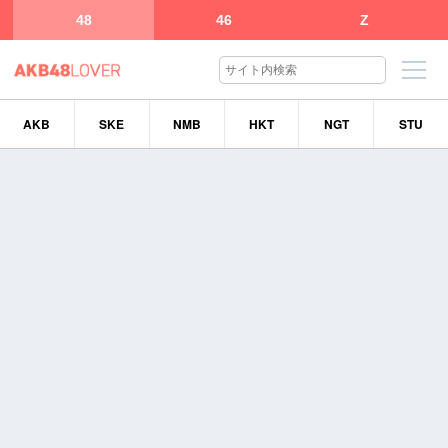
48
46
Z
AKB
SKE
NMB
HKT
NGT
STU