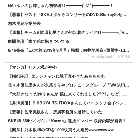
ゆいゆいのお姉ちゃん初登場ｷﾀ━━━━(ﾟ∀ﾟ)━━━━!!
【悲報】ゼスト「SKEオタからコンサートのDVD.Blu-ray出せって言われたが2千かかるしペイで...
柏木由紀卒業発表
【速報】チーム8 歌田初夏さんの初水着グラビアｷﾀ━━━━(ﾟ∀ﾟ)━━━━!!
白間美瑠「家で弟に抱きついてる」
8/16発売「EX大衆 2019年9月号」掲載：向井地美音×西川怜×山内瑞葵（AKB48）、村瀬紗英...
Powered by livedoor 相互RSS
【マンガ】ぜんぶ私が中心
【NMB48】 鬼レンチャンに坂下真心きたあああああ
佐々木優佳里さんが永尾まりやプロデュースグループ「WASURENA」に加入発表！現在のグループと兼任...
『大好きな すだゆりさんが 観に来てくれました????』など、サマーツアー 2026年8月2日（日）...
【井澤美優】SHIBUYA TSUTAYAさんにてハイタッチ会イベントが開催されます
【悲報】佐東美波さん、所属事務所を退所していた
SKE48 35thシングル「Karma」選抜メンバー 収録内容が発表！
【闇深】乃木坂46のCDを1000枚買う人発見wwwwwwww