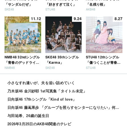
「サンダルだぜ」
「好きすぎて泣く」
「名残り桜」
SKE48
STU48
AKB48
11.12
9.24
8.27
NMB48 32ndシングル
SKE48 35thシングル
STU48 12thシングル
「青春のデッドライ
「Karma」
「傷つくことが青春
NMB48
SKE48
STU48
ン」
だ」
小さなすれ違いが、夫を追い詰めていく
乃木坂46 金川紗耶 1st写真集「タイトル未定」
日向坂46 17thシングル「Kind of love」
日向坂46 藤嶌果歩 「グループを照らすセンターになりたい」何倍もキラキラしたかほりんが降臨【坂道の...
与田祐希、26歳の誕生日
2026年3月25日のAKB48関連のテレビ