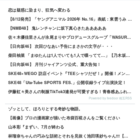
恋は疑惑に染まり、狂気へ変わる
【8/12発売】「ヤングアニマル 2026年 No.16」表紙：東雲うみ / 虹咲カリナ
【NMB48】 鬼レンチャンに坂下真心きたあああああ
佐々木優佳里さんが永尾まりやプロデュースグループ「WASURENA」に加入発表！現在のグループと兼任へ【元AKB48ゆか...
【日向坂46】 次回ひなあい予告にまさかの文字が・・・
柴田柚菜 「まゆたんは1人でいても1人で喋ってて…」【乃木坂46】
【日向坂46】 月刊ジャイアンツ公式、重大告知！
SKE48×WEGO 訪店イベント『TEEシャツだぜ！』開催！メンバーが大須店でコーディネート【SNSまとめ】
SKE48「Uta-Tube SPORTS FES.」公開収録ライブ出演決定！
伊藤虹々美さんの制服TikTok3連発が可愛すぎる！青春感あふれるダンス動画に注目✨
Powered by livedoor 相互RSS
ゾッとして、ほろりとする奇妙な物語。
【画像】プロの漫画家が描いた布袋百椛さんをご覧ください
山本彩『まずい、7月が終わる
林瑠奈ちゃんの巧みな話術とそれを見抜く池田瑛紗ちゃん!!!【乃木坂46】