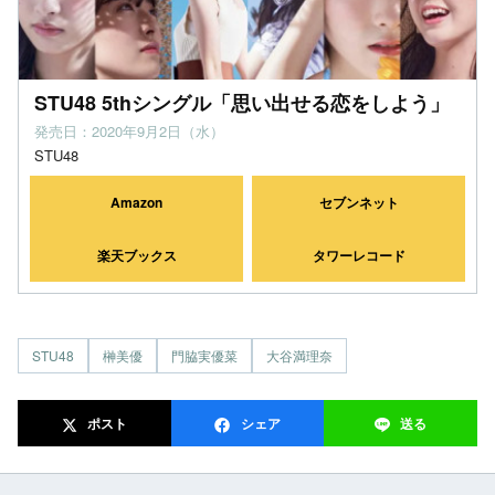
STU48 5thシングル「思い出せる恋をしよう」
発売日：2020年9月2日（水）
STU48
Amazon
セブンネット
楽天ブックス
タワーレコード
STU48
榊美優
門脇実優菜
大谷満理奈
ポスト
シェア
送る