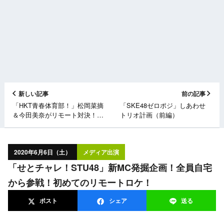
新しい記事
前の記事
「HKT青春体育部！」松岡菜摘
「SKE48ゼロポジ」しあわせ
＆今田美奈がリモート対決！罰
トリオ計画（前編）
ゲームクイーンはどっち！？前
編
2020年6月6日（土）
メディア出演
「せとチャレ！STU48」新MC発掘企画！全員自宅
から参戦！初めてのリモートロケ！
ポスト
シェア
送る