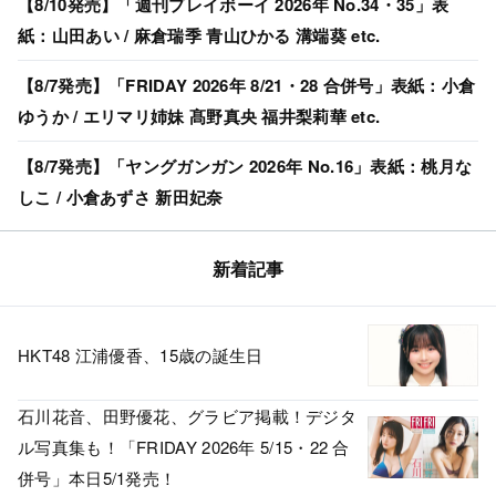
【8/10発売】「週刊プレイボーイ 2026年 No.34・35」表
紙：山田あい / 麻倉瑞季 青山ひかる 溝端葵 etc.
【8/7発売】「FRIDAY 2026年 8/21・28 合併号」表紙：小倉
ゆうか / エリマリ姉妹 髙野真央 福井梨莉華 etc.
【8/7発売】「ヤングガンガン 2026年 No.16」表紙：桃月な
しこ / 小倉あずさ 新田妃奈
新着記事
HKT48 江浦優香、15歳の誕生日
石川花音、田野優花、グラビア掲載！デジタ
ル写真集も！「FRIDAY 2026年 5/15・22 合
併号」本日5/1発売！