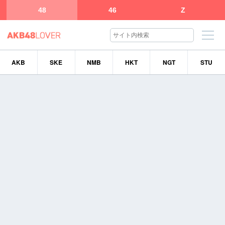
48
46
Z
AKB
SKE
NMB
HKT
NGT
STU