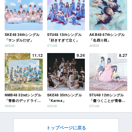
SKE48 36thシングル
STU48 13thシングル
AKB48 67thシングル
「サンダルだぜ」
「好きすぎて泣く」
「名残り桜」
SKE48
STU48
AKB48
11.12
9.24
8.27
NMB48 32ndシングル
SKE48 35thシングル
STU48 12thシングル
「青春のデッドライ
「Karma」
「傷つくことが青春
NMB48
SKE48
STU48
ン」
だ」
トップページに戻る