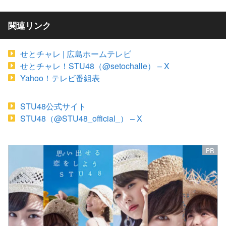
関連リンク
せとチャレ | 広島ホームテレビ
せとチャレ！STU48（@setochalle） – X
Yahoo！テレビ番組表
STU48公式サイト
STU48（@STU48_official_） – X