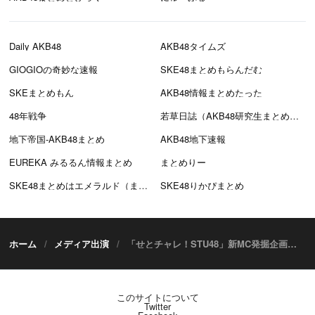
Daily AKB48
AKB48タイムズ
GIOGIOの奇妙な速報
SKE48まとめもらんだむ
SKEまとめもん
AKB48情報まとめたった
48年戦争
若草日誌（AKB48研究生まとめブログ）
地下帝国-AKB48まとめ
AKB48地下速報
EUREKA みるるん情報まとめ
まとめりー
SKE48まとめはエメラルド（まとえめ）
SKE48りかぴまとめ
ホーム
メディア出演
「せとチャレ！STU48」新MC発掘企画！全員自宅から参戦！初めてのリモートロケ！
このサイトについて
Twitter