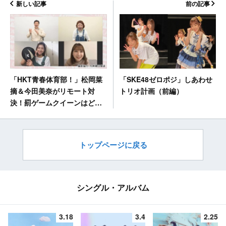
新しい記事
前の記事
「SKE48ゼロポジ」しあわせ
「HKT青春体育部！」松岡菜
トリオ計画（前編）
摘＆今田美奈がリモート対
決！罰ゲームクイーンはどっ
ち！？前編
トップページに戻る
シングル・アルバム
3.18
3.4
2.25