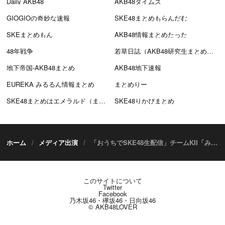
Daily AKB48
AKB48タイムズ
GIOGIOの奇妙な速報
SKE48まとめもらんだむ
SKEまとめもん
AKB48情報まとめたった
48年戦争
若草日誌（AKB48研究生まとめブログ）
地下帝国-AKB48まとめ
AKB48地下速報
EUREKA みるるん情報まとめ
まとめりー
SKE48まとめはエメラルド（まとえめ）
SKE48りかぴまとめ
ホーム
メディア出演
「おうちでSKE48生配信」チームKII「みんなで思い切り蹴飛ばそう！」18時半からDMM配信！
このサイトについて
Twitter
Facebook
乃木坂46・欅坂46・日向坂46
© AKB48LOVER