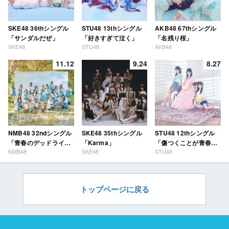
SKE48 36thシングル
STU48 13thシングル
AKB48 67thシングル
「サンダルだぜ」
「好きすぎて泣く」
「名残り桜」
SKE48
STU48
AKB48
11.12
9.24
8.27
NMB48 32ndシングル
SKE48 35thシングル
STU48 12thシングル
「青春のデッドライ
「Karma」
「傷つくことが青春
NMB48
SKE48
STU48
ン」
だ」
トップページに戻る