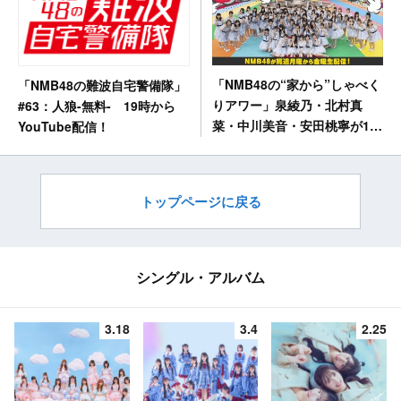
「NMB48の“家から”しゃべく
「NMB48の難波自宅警備隊」
りアワー」泉綾乃・北村真
#63：人狼-無料- 19時から
菜・中川美音・安田桃寧が17
YouTube配信！
時からSHOWROOM配信！
トップページに戻る
シングル・アルバム
3.18
3.4
2.25