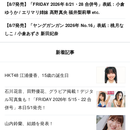
【8/7発売】「FRIDAY 2026年 8/21・28 合併号」表紙：小倉
ゆうか / エリマリ姉妹 髙野真央 福井梨莉華 etc.
【8/7発売】「ヤングガンガン 2026年 No.16」表紙：桃月な
しこ / 小倉あずさ 新田妃奈
新着記事
HKT48 江浦優香、15歳の誕生日
石川花音、田野優花、グラビア掲載！デジタ
ル写真集も！「FRIDAY 2026年 5/15・22 合
併号」本日5/1発売！
山内鈴蘭、結婚を発表！