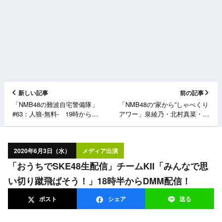
新しい記事
前の記事
「NMB48の難波自宅警備隊」
「NMB48の“家から”しゃべくり
#63：人狼-無料- 19時から
アワー」泉綾乃・北村真菜・中
YouTube配信！
川美音・安田桃寧が17時から
SHOWROOM配信！
2020年6月3日（水）
メディア出演
「おうちでSKE48生配信」チームKII「みんなで思
い切り蹴飛ばそう！」18時半からDMM配信！
ポスト
シェア
送る