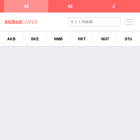
48
46
Z
AKB
SKE
NMB
HKT
NGT
STU