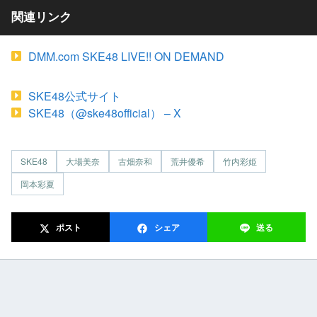
関連リンク
DMM.com SKE48 LIVE!! ON DEMAND
SKE48公式サイト
SKE48（@ske48official） – X
SKE48
大場美奈
古畑奈和
荒井優希
竹内彩姫
岡本彩夏
ポスト
シェア
送る