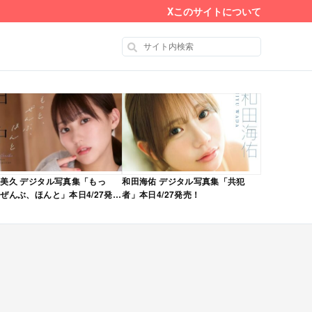
X
このサイトについて
美久 デジタル写真集「もっ
和田海佑 デジタル写真集「共犯
ぜんぶ、ほんと」本日4/27発
者」本日4/27発売！
！