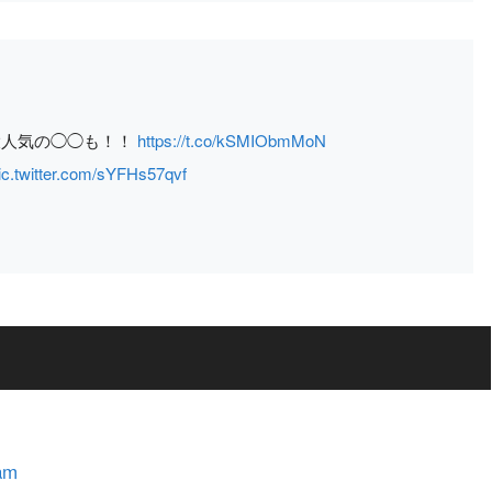
大人気の◯◯も！！
https://t.co/kSMIObmMoN
ic.twitter.com/sYFHs57qvf
am