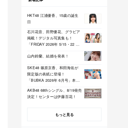
HKT48 江浦優香、15歳の誕生
日
石川花音、田野優花、グラビア
掲載！デジタル写真集も！
「FRIDAY 2026年 5/15・22 合
併号」本日5/1発売！
山内鈴蘭、結婚を発表！
SKE48 篠原京香、和田海佑が
限定版の表紙に登場！
「BUBKA 2026年 6月号」本日
4/30発売！
AKB48 68thシングル、8/19発売
決定！センターは伊藤百花！
もっと見る