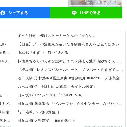
シェア
する
LINEで
送る
ずっと好き。俺はストーカーなんかじゃない。
【8/20発売】「non-no 2026年 10月号」表紙：久間田琳加 / Hearts2Hearts
【画像】プロの漫画家が描いた布袋百椛さんをご覧ください
【櫻坂46】 日向坂46大田美月、この四期生らと交流がある模様
山本彩『まずい、7月が終わる
【日向坂46】 来月、坂道vsカワラボvsスタダvsハロプロの大激戦
林瑠奈ちゃんの巧みな話術とそれを見抜く池田瑛紗ちゃん!!!【乃木坂46】
【櫻坂46】レミノスペシャルシート、メンバーと近すぎて…【全国ツアー2026】
池田瑛紗 乃木坂46 #冨里奈央 #菅原咲月 #shorts 一ノ瀬美空 五百城茉央 瀬戸口心月 奥の反応まとめ
乃木坂46 金川紗耶 1st写真集「タイトル未定」
SKE48 河村優愛さん『IDOL FILE Vol.42』掲載決定！モード系ファッションで新たな魅力を披露
日向坂46 17thシングル「Kind of love」
SKE48×WEGO 訪店イベント『TEEシャツだぜ！』開催！メンバーが大須店でコーディネート【SNSまとめ】
日向坂46 藤嶌果歩 「グループを照らすセンターになりたい」何倍もキラキラしたかほりんが降臨【坂道の火曜日】
SKE48「Uta-Tube SPORTS FES.」公開収録ライブ出演決定！
与田祐希、26歳の誕生日
伊藤虹々美さんの制服TikTok3連発が可愛すぎる！青春感あふれるダンス動画に注目✨
日向坂46 大野愛実、19歳の誕生日
or 相互RSS
Powered by livedoor 相互RSS