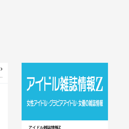
24
A】
アイドル雑誌情報Z