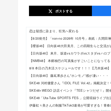
ポスト
する
恋は疑惑に染まり、狂気へ変わる
【NMB48】 本郷柚巴の写真集がすごいことになってる
8/8 本日の乃木活スケジュールです！！！【乃木坂46】
【日向坂46】 藤嶌果歩さん"ホンモノ"感が凄い・・・
Powered by livedo