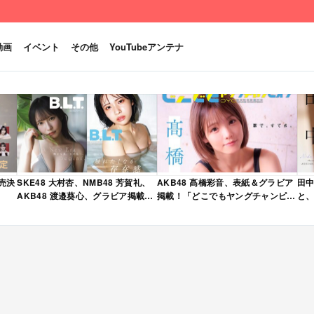
動画
イベント
その他
YouTubeアンテナ
発売決
SKE48 大村杏、NMB48 芳賀礼、
AKB48 髙橋彩音、表紙＆グラビア
田中
AKB48 渡邉葵心、グラビア掲載！
掲載！「どこでもヤングチャンピオ
と、
限定表紙版も！「B.L.T. 2026年 6
ン 2026年 5月号」本日4/28発売！
売
月号」本日4/28発売！