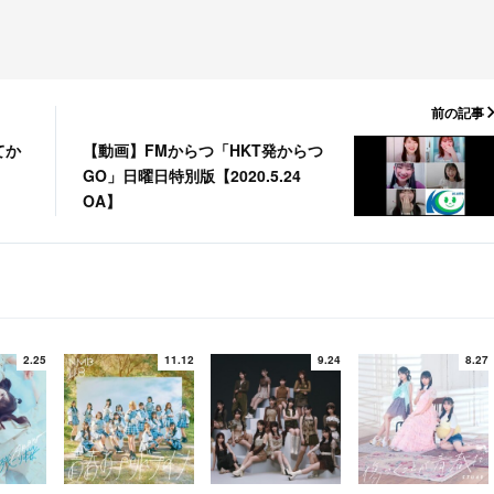
前の記事
てか
【動画】FMからつ「HKT発からつ
」
GO」日曜日特別版【2020.5.24
OA】
2.25
11.12
9.24
8.27