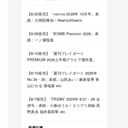
【8/20発売】「non-no 2026年 10月号」表
紙：久間田琳加 / Hearts2Hearts
【9/26発売】「BOMB Premium 2026」表
紙：一ノ瀬瑠菜
【8/10発売】「週刊プレイボーイ
PREMIUM 2026上半期グラビア傑作選」
【8/10発売】「週刊プレイボーイ 2026年
No.34・35」表紙：山田あい / 麻倉瑞季 青
山ひかる 溝端葵 etc.
【8/7発売】「FRIDAY 2026年 8/21・28 合
併号」表紙：小倉ゆうか / エリマリ姉妹 髙
野真央 福井梨莉華 etc.
新着記事