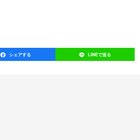
シェア
する
LINEで
送る