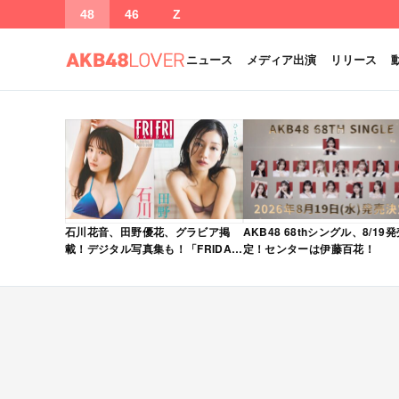
48
46
Z
ニュース
メディア出演
リリース
石川花音、田野優花、グラビア掲
AKB48 68thシングル、8/19
載！デジタル写真集も！「FRIDAY
定！センターは伊藤百花！
2026年 5/15・22 合併号」本日5/1
発売！