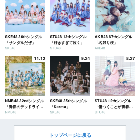
SKE48 36thシングル
STU48 13thシングル
AKB48 67thシングル
「サンダルだぜ」
「好きすぎて泣く」
「名残り桜」
SKE48
STU48
AKB48
11.12
9.24
8.27
NMB48 32ndシングル
SKE48 35thシングル
STU48 12thシングル
「青春のデッドライ
「Karma」
「傷つくことが青春
NMB48
SKE48
STU48
ン」
だ」
トップページに戻る