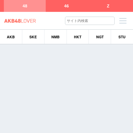
48
46
Z
AKB
SKE
NMB
HKT
NGT
STU