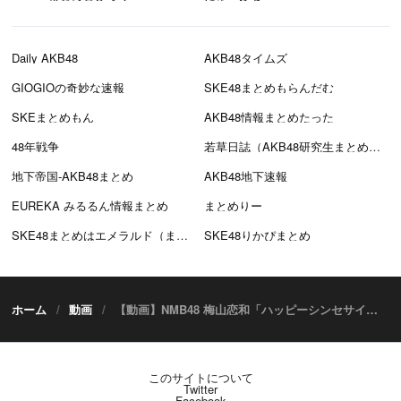
Daily AKB48
AKB48タイムズ
GIOGIOの奇妙な速報
SKE48まとめもらんだむ
SKEまとめもん
AKB48情報まとめたった
48年戦争
若草日誌（AKB48研究生まとめブログ）
地下帝国-AKB48まとめ
AKB48地下速報
EUREKA みるるん情報まとめ
まとめりー
SKE48まとめはエメラルド（まとえめ）
SKE48りかぴまとめ
ホーム
動画
【動画】NMB48 梅山恋和「ハッピーシンセサイザ」歌ってみた＆踊ってみた【COCONAROID】
このサイトについて
Twitter
Facebook