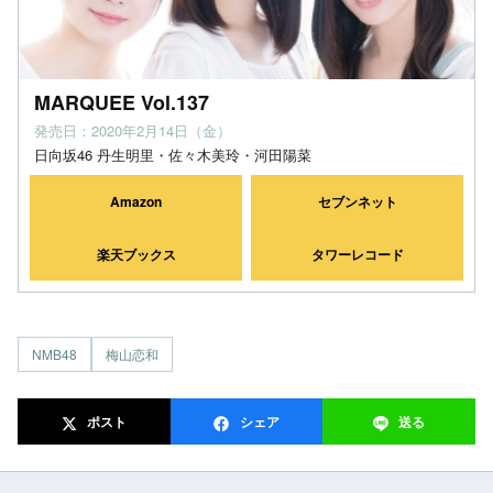
MARQUEE Vol.137
発売日：2020年2月14日（金）
日向坂46 丹生明里・佐々木美玲・河田陽菜
Amazon
セブンネット
楽天ブックス
タワーレコード
NMB48
梅山恋和
ポスト
シェア
送る