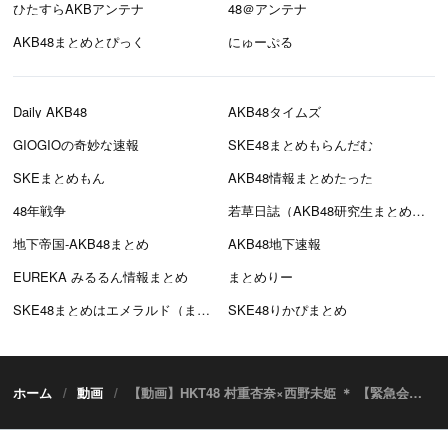
ひたすらAKBアンテナ
48＠アンテナ
AKB48まとめとぴっく
にゅーぷる
Daily AKB48
AKB48タイムズ
GIOGIOの奇妙な速報
SKE48まとめもらんだむ
SKEまとめもん
AKB48情報まとめたった
48年戦争
若草日誌（AKB48研究生まとめブログ）
地下帝国-AKB48まとめ
AKB48地下速報
EUREKA みるるん情報まとめ
まとめりー
SKE48まとめはエメラルド（まとえめ）
SKE48りかぴまとめ
ホーム
動画
【動画】HKT48 村重杏奈×西野未姫 ＊ 【緊急会議】俺ら、誰とコラボする・・・！？