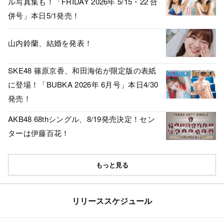
ル写真集も！「FRIDAY 2026年 5/15・22 合
併号」本日5/1発売！
山内鈴蘭、結婚を発表！
SKE48 篠原京香、和田海佑が限定版の表紙
に登場！「BUBKA 2026年 6月号」本日4/30
発売！
AKB48 68thシングル、8/19発売決定！セン
ターは伊藤百花！
もっと見る
リリーススケジュール