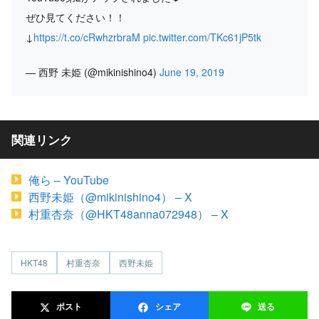
ぜひ見てください！！
↓
https://t.co/cRwhzrbraM
pic.twitter.com/TKc61jP5tk
— 西野 未姫 (@mikinishino4)
June 19, 2019
関連リンク
俺ら – YouTube
西野未姫（@mikinishino4） – X
村重杏奈（@HKT48anna072948） – X
HKT48
村重杏奈
西野未姫
ポスト
シェア
送る