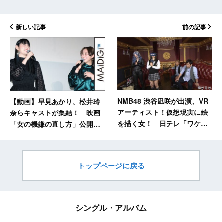
新しい記事
前の記事
NMB48 渋谷凪咲が出演、VR
【動画】早見あかり、松井玲
アーティスト！仮想現実に絵
奈らキャストが集結！ 映画
を描く女！ 日テレ「ワケあ
「女の機嫌の直し方」公開記
り！レッドゾーン」 [6/20
念舞台あいさつ
26:04～]
（MAiDiGiTV）
トップページに戻る
シングル・アルバム