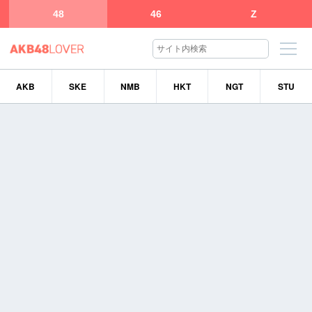
48
46
Z
AKB
SKE
NMB
HKT
NGT
STU