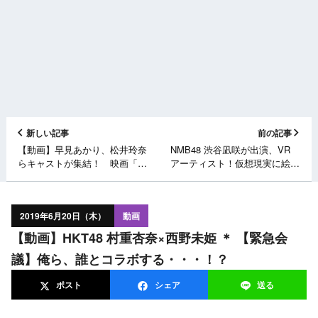
新しい記事
前の記事
【動画】早見あかり、松井玲奈
NMB48 渋谷凪咲が出演、VR
らキャストが集結！ 映画「女
アーティスト！仮想現実に絵を
の機嫌の直し方」公開記念舞台
描く女！ 日テレ「ワケあり！
あいさつ（MAiDiGiTV）
レッドゾーン」 [6/20 26:04～]
2019年6月20日（木）
動画
【動画】HKT48 村重杏奈×西野未姫 ＊ 【緊急会
議】俺ら、誰とコラボする・・・！？
ポスト
シェア
送る