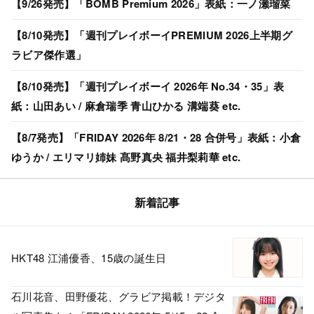
【9/26発売】「BOMB Premium 2026」表紙：一ノ瀬瑠菜
【8/10発売】「週刊プレイボーイPREMIUM 2026上半期グ
ラビア傑作選」
【8/10発売】「週刊プレイボーイ 2026年 No.34・35」表
紙：山田あい / 麻倉瑞季 青山ひかる 溝端葵 etc.
【8/7発売】「FRIDAY 2026年 8/21・28 合併号」表紙：小倉
ゆうか / エリマリ姉妹 髙野真央 福井梨莉華 etc.
新着記事
HKT48 江浦優香、15歳の誕生日
石川花音、田野優花、グラビア掲載！デジタ