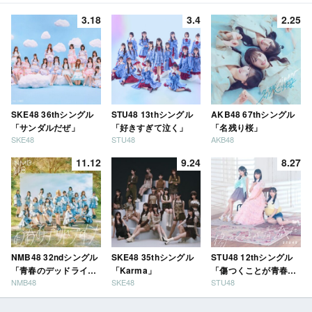
3.18
3.4
2.25
SKE48 36thシングル
STU48 13thシングル
AKB48 67thシングル
「サンダルだぜ」
「好きすぎて泣く」
「名残り桜」
SKE48
STU48
AKB48
11.12
9.24
8.27
NMB48 32ndシングル
SKE48 35thシングル
STU48 12thシングル
「青春のデッドライ
「Karma」
「傷つくことが青春
NMB48
SKE48
STU48
ン」
だ」