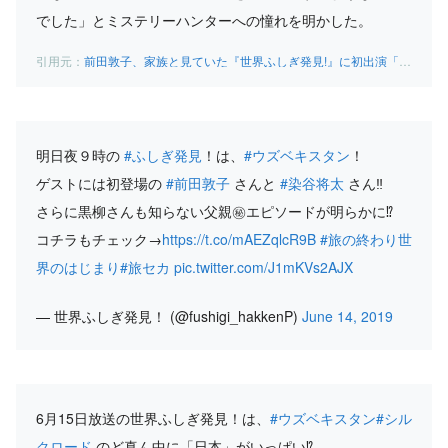
でした」とミステリーハンターへの憧れを明かした。
前田敦子、家族と見ていた『世界ふしぎ発見!』に初出演「ふしぎな感覚」 | マイナビニュース
明日夜９時の
#ふしぎ発見
！は、
#ウズベキスタン
！
ゲストには初登場の
#前田敦子
さんと
#染谷将太
さん‼️
さらに黒柳さんも知らない父親㊙️エピソードが明らかに⁉️
コチラもチェック→
https://t.co/mAEZqlcR9B
#旅の終わり世
界のはじまり
#旅セカ
pic.twitter.com/J1mKVs2AJX
— 世界ふしぎ発見！ (@fushigi_hakkenP)
June 14, 2019
6月15日放送の世界ふしぎ発見！は、
#ウズベキスタン
#シル
クロード
のど真ん中に「日本」がいっぱい⁉️