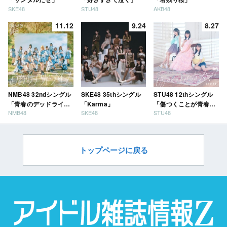
SKE48
STU48
AKB48
11.12
9.24
8.27
NMB48 32ndシングル
SKE48 35thシングル
STU48 12thシングル
「青春のデッドライ
「Karma」
「傷つくことが青春
NMB48
SKE48
STU48
ン」
だ」
トップページに戻る