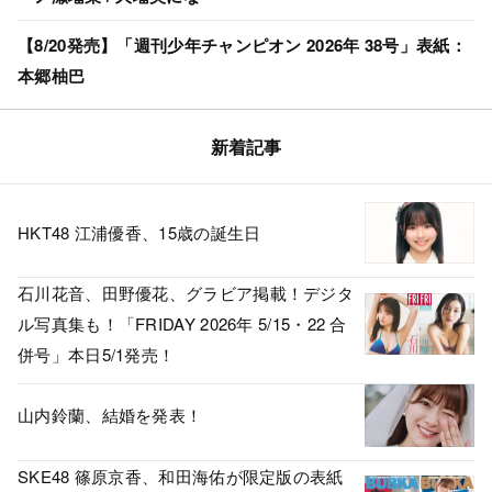
【8/20発売】「週刊少年チャンピオン 2026年 38号」表紙：
本郷柚巴
新着記事
HKT48 江浦優香、15歳の誕生日
石川花音、田野優花、グラビア掲載！デジタ
ル写真集も！「FRIDAY 2026年 5/15・22 合
併号」本日5/1発売！
山内鈴蘭、結婚を発表！
SKE48 篠原京香、和田海佑が限定版の表紙