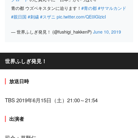
青の都 ウズベキスタンに迫ります！
#青の都
#サマルカンド
#親日国
#刺繍
#スザニ
pic.twitter.com/QE0lGlzicI
— 世界ふしぎ発見！ (@fushigi_hakkenP)
June 10, 2019
世界ふしぎ発見！
放送日時
TBS 2019年6月15日（土）21:00～21:54
出演者
司会：草野仁