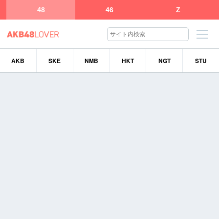
48
46
Z
AKB
SKE
NMB
HKT
NGT
STU