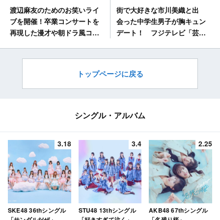
街で大好きな市川美織と出
渡辺麻友のためのお笑いライ
会った中学生男子が胸キュン
ブを開催！卒業コンサートを
デート！ フジテレビ「芸能
再現した漫才や朝ドラ風コン
人が本気で考えた！ドッキリ
トが登場！ NHK「有田Pお
GP」 [6/15 19:00～]
もてなす」 [6/15 22:10～]
トップページに戻る
シングル・アルバム
3.18
3.4
2.25
SKE48 36thシングル
STU48 13thシングル
AKB48 67thシングル
「サンダルだぜ」
「好きすぎて泣く」
「名残り桜」