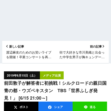
新しい記事
前の記事
渡辺麻友のためのお笑いライブ
街で大好きな市川美織と出会っ
を開催！卒業コンサートを再現
た中学生男子が胸キュンデー
した漫才や朝ドラ風コントが登
ト！ フジテレビ「芸能人が本
場！ NHK「有田Pおもてな
気で考えた！ドッキリGP」
す」 [6/15 22:10～]
[6/15 19:00～]
2019年6月15日（土）
メディア出演
前田敦子が解答者に初挑戦！シルクロードの親日国
青の都・ウズベキスタン TBS「世界ふしぎ発
見！」 [6/15 21:00～]
ポスト
シェア
送る