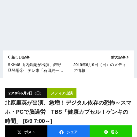
新しい記事
前の記事
SKE48 山内鈴蘭が出演、錦野
2019年6月9日（日）のメディ
旦登場② テレ東「石田純一の
ア情報
サンデーゴルフ」 [6/9 11:00～]
2019年6月9日（日）
メディア出演
北原里英が出演、急増！デジタル依存の恐怖～スマ
ホ・PCで脳過労 TBS「健康カプセル！ゲンキの
時間」 [6/9 7:00～]
ポスト
シェア
送る