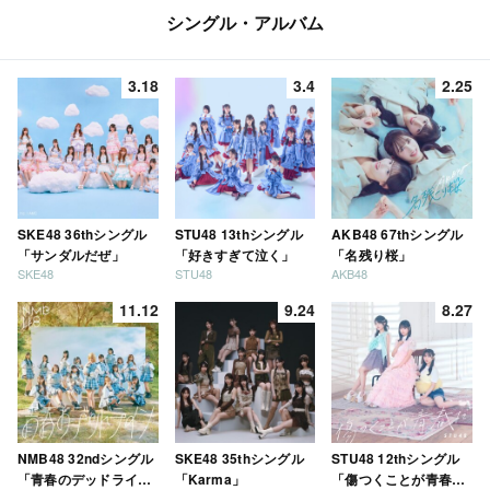
シングル・アルバム
3.18
3.4
2.25
SKE48 36thシングル
STU48 13thシングル
AKB48 67thシングル
「サンダルだぜ」
「好きすぎて泣く」
「名残り桜」
SKE48
STU48
AKB48
11.12
9.24
8.27
NMB48 32ndシングル
SKE48 35thシングル
STU48 12thシングル
「青春のデッドライ
「Karma」
「傷つくことが青春