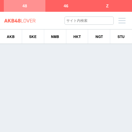
48
46
Z
AKB
SKE
NMB
HKT
NGT
STU