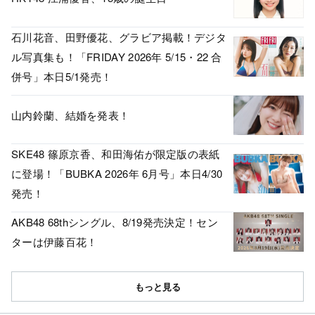
石川花音、田野優花、グラビア掲載！デジタ
ル写真集も！「FRIDAY 2026年 5/15・22 合
併号」本日5/1発売！
山内鈴蘭、結婚を発表！
SKE48 篠原京香、和田海佑が限定版の表紙
に登場！「BUBKA 2026年 6月号」本日4/30
発売！
AKB48 68thシングル、8/19発売決定！セン
ターは伊藤百花！
もっと見る