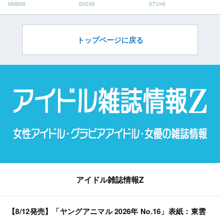
NMB48
SKE48
STU48
ン」
だ」
トップページに戻る
アイドル雑誌情報Z
【8/12発売】「ヤングアニマル 2026年 No.16」表紙：東雲