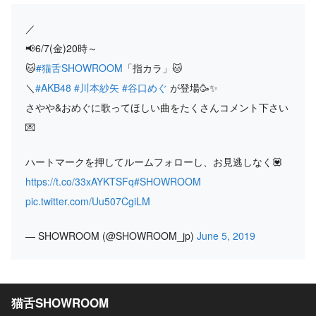
／
📢6/7(金)20時～
🐱
#猫舌SHOWROOM
「指カラ」🐱
＼
#AKB48
#川本紗矢
#谷口めぐ
が登場🥳✨
さやや&おめぐに歌ってほしい曲をたくさんコメント下さい
💌
ハートマークを押してルームフォローし、お見逃しなく💟
https://t.co/33xAYKTSFq
#SHOWROOM
pic.twitter.com/Uu507CgiLM
— SHOWROOM (@SHOWROOM_jp)
June 5, 2019
猫舌SHOWROOM