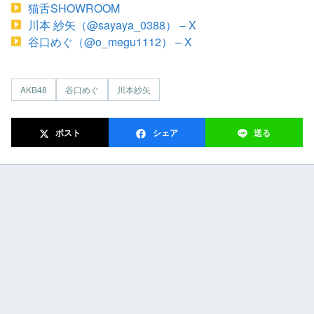
猫舌SHOWROOM
川本 紗矢（@sayaya_0388） – X
谷口めぐ（@o_megu1112） – X
AKB48
谷口めぐ
川本紗矢
ポスト
シェア
送る