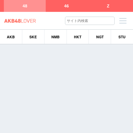
48
46
Z
AKB
SKE
NMB
HKT
NGT
STU