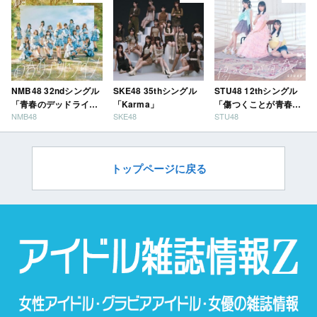
NMB48 32ndシングル
SKE48 35thシングル
STU48 12thシングル
「青春のデッドライ
「Karma」
「傷つくことが青春
NMB48
SKE48
STU48
ン」
だ」
トップページに戻る