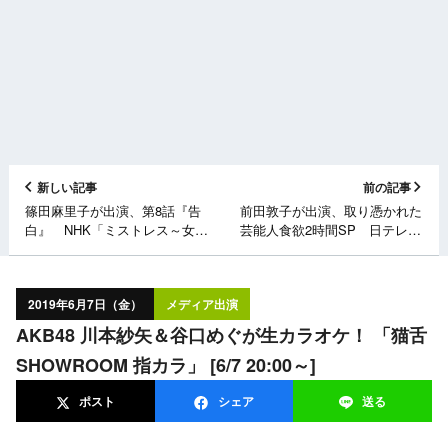
新しい記事
前の記事
篠田麻里子が出演、第8話『告
前田敦子が出演、取り憑かれた
白』 NHK「ミストレス～女た
芸能人食欲2時間SP 日テレ
ちの秘密～」 [6/7 22:00～]
「沸騰ワード10」 [6/7 19:00
～]
2019年6月7日（金）
メディア出演
AKB48 川本紗矢＆谷口めぐが生カラオケ！ 「猫舌
SHOWROOM 指カラ」 [6/7 20:00～]
ポスト
シェア
送る