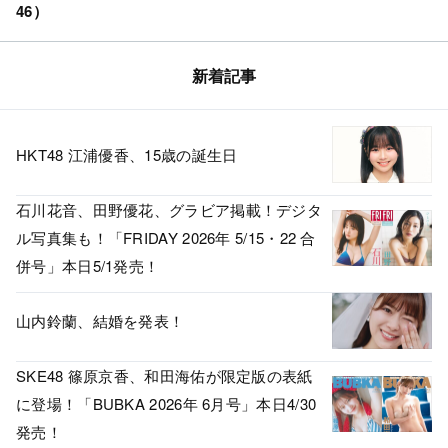
46）
新着記事
HKT48 江浦優香、15歳の誕生日
石川花音、田野優花、グラビア掲載！デジタ
ル写真集も！「FRIDAY 2026年 5/15・22 合
併号」本日5/1発売！
山内鈴蘭、結婚を発表！
SKE48 篠原京香、和田海佑が限定版の表紙
に登場！「BUBKA 2026年 6月号」本日4/30
発売！