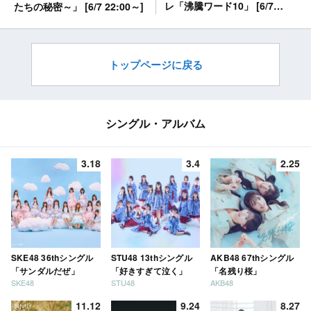
レ「沸騰ワード10」 [6/7
たちの秘密～」 [6/7 22:00～]
19:00～]
トップページに戻る
シングル・アルバム
3.18
3.4
2.25
SKE48 36thシングル
STU48 13thシングル
AKB48 67thシングル
「サンダルだぜ」
「好きすぎて泣く」
「名残り桜」
SKE48
STU48
AKB48
11.12
9.24
8.27