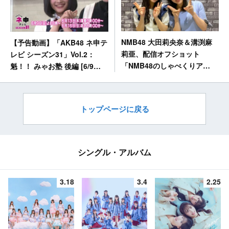
NMB48 大田莉央奈＆溝渕麻
【予告動画】「AKB48 ネ申テ
莉亜、配信オフショット
レビ シーズン31」Vol.2：
「NMB48のしゃべくりア
魁！！ みゃお塾 後編 [6/9
ワー」
20:00～]
トップページに戻る
シングル・アルバム
3.18
3.4
2.25