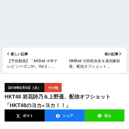
新しい記事
前の記事
【予告動画】「AKB48 ネ申テ
NMB48 大田莉央奈＆溝渕麻莉
レビ シーズン31」Vol.2：
亜、配信オフショット
魁！！ みゃお塾 後編 [6/9
「NMB48のしゃべくりア
20:00～]
ワー」
2019年6月4日（火）
その他
HKT48 岩花詩乃＆上野遥、配信オフショット
「HKT48のヨカ×ヨカ！！」
ポスト
シェア
送る