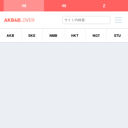
48
46
Z
AKB
SKE
NMB
HKT
NGT
STU