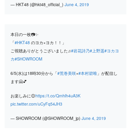
— HKT48 (@hkt48_official_)
June 4, 2019
本日の一枚📷✨
「
#HKT48
のヨカ×ヨカ！！」
ご視聴ありがとうございました♫
#岩花詩乃
#上野遥
#ヨカヨ
カ
#SHOWROOM
6/5(水)は18時30分から「
#荒巻美咲
×
#本村碧唯
」が配信し
ます🤗💕
お楽しみに😊
https://t.co/Qmhlh4uA3K
pic.twitter.com/uCyFq54JH3
— SHOWROOM (@SHOWROOM_jp)
June 4, 2019