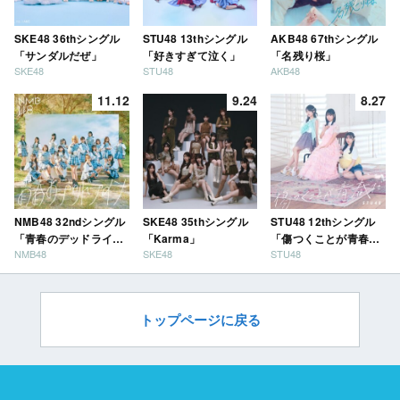
SKE48 36thシングル
STU48 13thシングル
AKB48 67thシングル
「サンダルだぜ」
「好きすぎて泣く」
「名残り桜」
SKE48
STU48
AKB48
11.12
9.24
8.27
NMB48 32ndシングル
SKE48 35thシングル
STU48 12thシングル
「青春のデッドライ
「Karma」
「傷つくことが青春
NMB48
SKE48
STU48
ン」
だ」
トップページに戻る