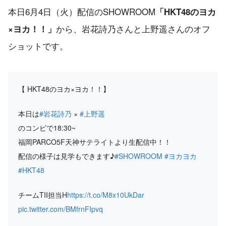
本日6月4日（火）配信のSHOWROOM
「HKT48のヨカ
から、岩花詩乃さんと上野遥さんのオフ
×ヨカ！！」
ショットです。
【 HKT48のヨカ×ヨカ！！】
本日は
#岩花詩乃
×
#上野遥
のコンビで18:30~
福岡PARCO5F天神サテライトより生配信中！！
配信の様子は見学もできます♪
#SHOWROOM
#ヨカヨカ
#HKT48
チームTII担当H
https://t.co/M8x10UkDar
pic.twitter.com/BMfrnFIpvq