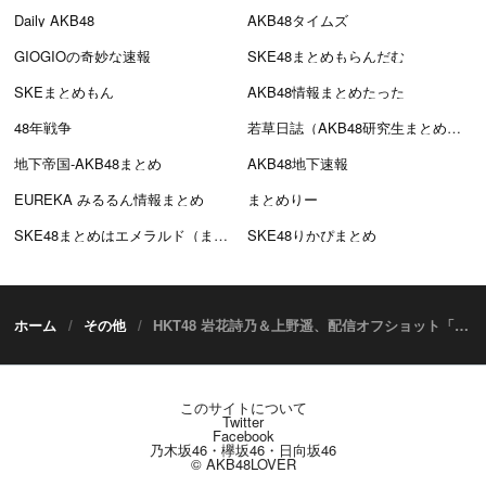
Daily AKB48
AKB48タイムズ
GIOGIOの奇妙な速報
SKE48まとめもらんだむ
SKEまとめもん
AKB48情報まとめたった
48年戦争
若草日誌（AKB48研究生まとめブログ）
地下帝国-AKB48まとめ
AKB48地下速報
EUREKA みるるん情報まとめ
まとめりー
SKE48まとめはエメラルド（まとえめ）
SKE48りかぴまとめ
ホーム
その他
HKT48 岩花詩乃＆上野遥、配信オフショット「HKT48のヨカ×ヨカ！！」
このサイトについて
Twitter
Facebook
乃木坂46・欅坂46・日向坂46
© AKB48LOVER