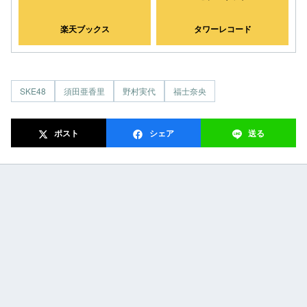
楽天ブックス
タワーレコード
SKE48
須田亜香里
野村実代
福士奈央
ポスト
シェア
送る