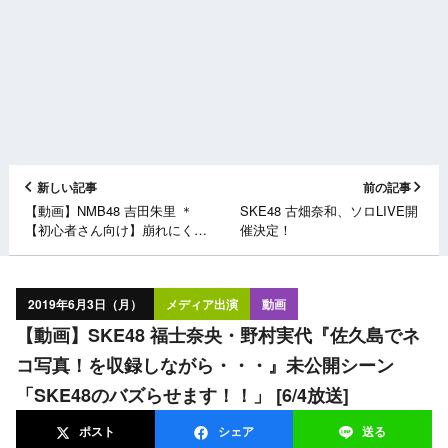
新しい記事
前の記事
【動画】NMB48 吉田朱里 ＊
SKE48 古畑奈和、ソロLIVE開
【初心者さん向け】崩れにくい
催決定！
ファンデーションの塗り方講座
♡ロレアル パリ
2019年6月3日（月）
メディア出演
動画
【動画】SKE48 福士奈央・野村実代『佐久島でネ
コ写真！を収録しながら・・・』未公開シーン
「SKE48のバズらせます！！」 [6/4放送]
ポスト
シェア
送る