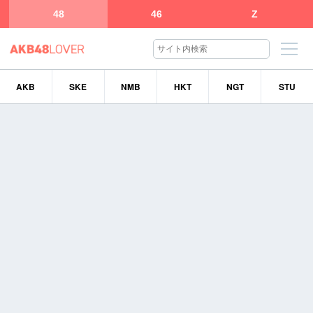
48
46
Z
AKB
SKE
NMB
HKT
NGT
STU