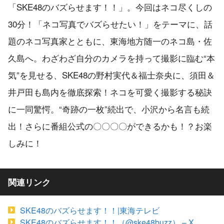
「SKE48のバズらせます！！」。今回はネコ尽くしの
30分！「ネコ写真でバズらせたい！」をテーマに、話
題のネコ写真家とともに、東海地方随一のネコ島・佐
久島へ。わざわざ自分のカメラを持って撮影に臨む“本
気”を見せる、SKE48の野村実代＆福士奈央に、須田＆
井戸田も島内を徹底探索！ネコを可愛く撮影する秘訣
に一同驚愕。“奇跡の一枚”続出で、小沢から名言も続
出！さらに番組公式の〇〇〇〇ができるかも！？お楽
しみに！
関連リンク
SKE48のバズらせます！！|東海テレビ
SKE48のバズらせます！！（@ske48buzz） – X