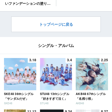
いファンデーションの塗り方
講座♡ロレアル パリ
トップページに戻る
シングル・アルバム
3.18
3.4
2.25
SKE48 36thシングル
STU48 13thシングル
AKB48 67thシングル
「サンダルだぜ」
「好きすぎて泣く」
「名残り桜」
SKE48
STU48
AKB48
11.12
9.24
8.27