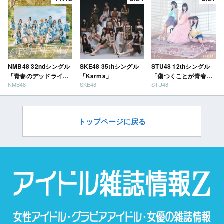
NMB48 32ndシングル
SKE48 35thシングル
STU48 12thシングル
「青春のデッドライ
「Karma」
「傷つくことが青春
NMB48
SKE48
STU48
ン」
だ」
トップページに戻る