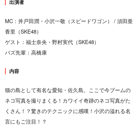
出演者
MC：井戸田潤・小沢一敬（スピードワゴン） / 須田亜
香里（SKE48）
ゲスト：福士奈央・野村実代（SKE48）
バズ先輩：高橋康
内容
猫の島として有名な愛知・佐久島。ここで今ブームの
ネコ写真を撮りまくる！カワイイ奇跡のネコ写真がた
くさん！？驚きのテクニックに感嘆！小沢の溢れる名
言にもご注目！？