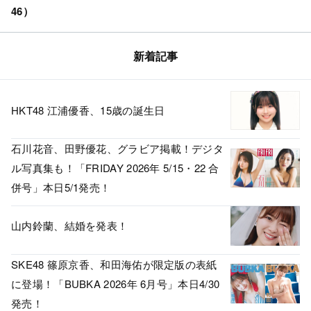
46）
新着記事
HKT48 江浦優香、15歳の誕生日
石川花音、田野優花、グラビア掲載！デジタ
ル写真集も！「FRIDAY 2026年 5/15・22 合
併号」本日5/1発売！
山内鈴蘭、結婚を発表！
SKE48 篠原京香、和田海佑が限定版の表紙
に登場！「BUBKA 2026年 6月号」本日4/30
発売！