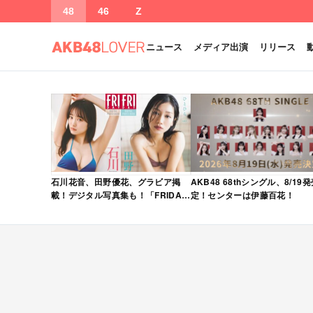
48
46
Z
ニュース
メディア出演
リリース
石川花音、田野優花、グラビア掲
AKB48 68thシングル、8/19
載！デジタル写真集も！「FRIDAY
定！センターは伊藤百花！
2026年 5/15・22 合併号」本日5/1
発売！