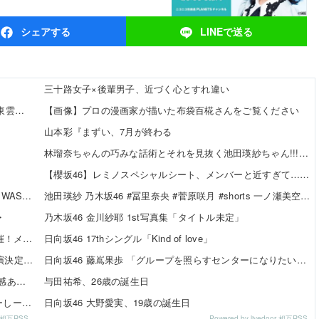
シェア
する
LINEで
送る
三十路女子×後輩男子、近づく心とすれ違い
【8/12発売】「ヤングアニマル 2026年 No.16」表紙：東雲うみ / 虹咲カリナ
【画像】プロの漫画家が描いた布袋百椛さんをご覧ください
山本彩『まずい、7月が終わる
林瑠奈ちゃんの巧みな話術とそれを見抜く池田瑛紗ちゃん!!!【乃木坂46】
【櫻坂46】レミノスペシャルシート、メンバーと近すぎて…【全国ツアー2026】
佐々木優佳里さんが永尾まりやプロデュースグループ「WASURENA」に加入発表！現在のグループと兼任へ【元AKB48ゆか...
池田瑛紗 乃木坂46 #冨里奈央 #菅原咲月 #shorts 一ノ瀬美空 五百城茉央 瀬戸口心月 奥の反応まとめ
・
乃木坂46 金川紗耶 1st写真集「タイトル未定」
SKE48×WEGO 訪店イベント『TEEシャツだぜ！』開催！メンバーが大須店でコーディネート【SNSまとめ】
日向坂46 17thシングル「Kind of love」
SKE48「Uta-Tube SPORTS FES.」公開収録ライブ出演決定！
日向坂46 藤嶌果歩 「グループを照らすセンターになりたい」何倍もキラキラしたかほりんが降臨【坂道の火曜日】
伊藤虹々美さんの制服TikTok3連発が可愛すぎる！青春感あふれるダンス動画に注目✨
与田祐希、26歳の誕生日
【SNSまとめ】「SKE48 SUMMER Tour 2026 ～じゅーしーすぷらっしゅ だぜ！～」東京公演 ベリー組 ...
日向坂46 大野愛実、19歳の誕生日
or 相互RSS
Powered by livedoor 相互RSS