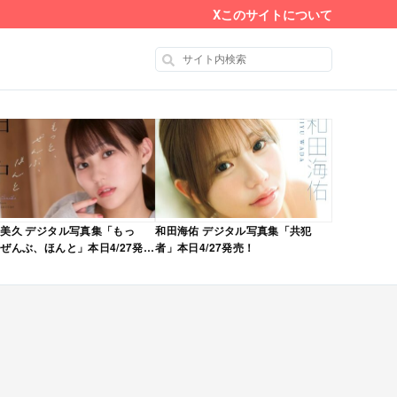
X
このサイトについて
美久 デジタル写真集「もっ
和田海佑 デジタル写真集「共犯
ぜんぶ、ほんと」本日4/27発
者」本日4/27発売！
！