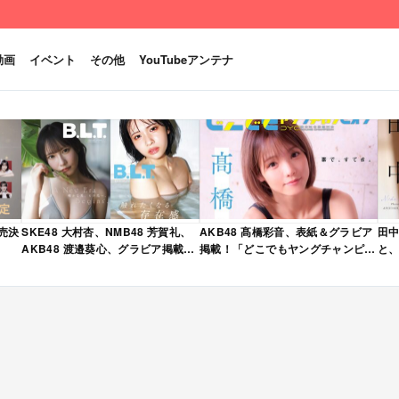
動画
イベント
その他
YouTubeアンテナ
発売決
SKE48 大村杏、NMB48 芳賀礼、
AKB48 髙橋彩音、表紙＆グラビア
田中
AKB48 渡邉葵心、グラビア掲載！
掲載！「どこでもヤングチャンピオ
と、
限定表紙版も！「B.L.T. 2026年 6
ン 2026年 5月号」本日4/28発売！
売
月号」本日4/28発売！