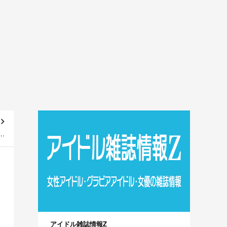
48
～]
アイドル雑誌情報Z