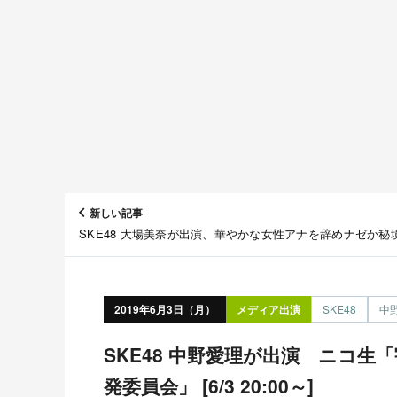
新しい記事
SKE48 大場美奈が出演、華やかな女性アナを辞めナゼか秘
ジバルに移住した女性 テレ東「世界ナゼそこに？日本人」 [
21:00～]
2019年6月3日（月）
メディア出演
SKE48
中
SKE48 中野愛理が出演 ニコ生「宇野常寛のラジオ惑星開
発委員会」 [6/3 20:00～]