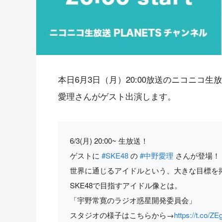
本日6月3日（月）20:00放送のニコニコ生
愛理さんがゲスト出演します。
6/3(月) 20:00~ 生放送！
ゲストに
#SKE48
の
#中野愛理
さんが登場！
世界に通じるアイドルという、大きな目標を
SKE48で目指すアイドル像とは。
「宇野常寛のラジオ惑星開発委員会」
スタジオの様子はこちらから→
https://t.co/Z