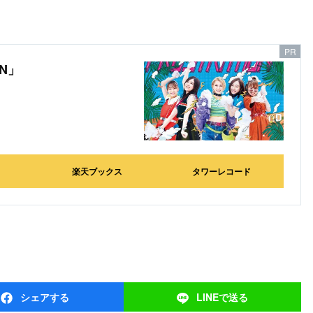
ON」
楽天ブックス
タワーレコード
シェア
する
LINEで
送る