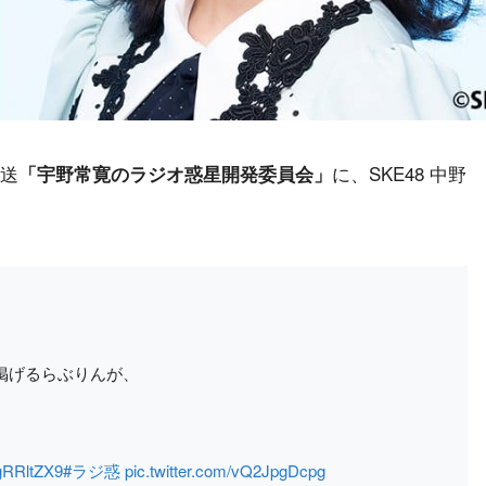
放送
に、SKE48 中野
「宇野常寛のラジオ惑星開発委員会」
掲げるらぶりんが、
EgRRltZX9
#ラジ惑
pic.twitter.com/vQ2JpgDcpg