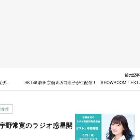
前の記事
境ザン
HKT48 駒田京伽＆坂口理子が生配信！ SHOWROOM「HKT
6/3
のヨカ×ヨカ！！」 [6/3 18:30
野愛理