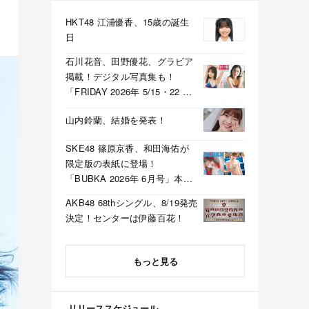
HKT48 江浦優香、15歳の誕生
日
石川花音、田野優花、グラビア
掲載！デジタル写真集も！
「FRIDAY 2026年 5/15・22 合
併号」本日5/1発売！
山内鈴蘭、結婚を発表！
SKE48 篠原京香、和田海佑が
限定版の表紙に登場！
「BUBKA 2026年 6月号」本日
4/30発売！
AKB48 68thシングル、8/19発売
決定！センターは伊藤百花！
もっと見る
リリーススケジュール