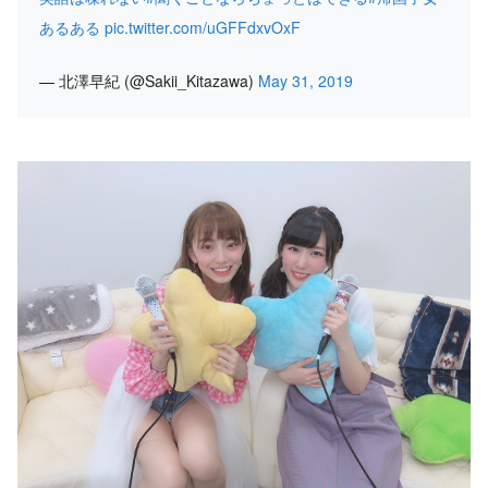
あるある
pic.twitter.com/uGFFdxvOxF
— 北澤早紀 (@Sakii_Kitazawa)
May 31, 2019