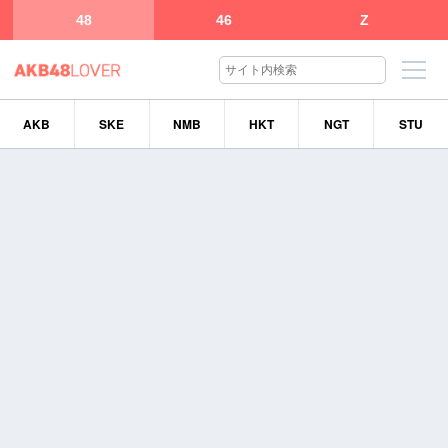
48
46
Z
AKB
SKE
NMB
HKT
NGT
STU