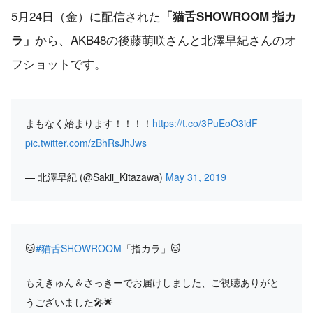
5月24日（金）に配信された
「猫舌SHOWROOM 指カ
から、AKB48の後藤萌咲さんと北澤早紀さんのオ
ラ」
フショットです。
まもなく始まります！！！！
https://t.co/3PuEoO3idF
pic.twitter.com/zBhRsJhJws
— 北澤早紀 (@Sakii_Kitazawa)
May 31, 2019
🐱
#猫舌SHOWROOM
「指カラ」🐱
もえきゅん＆さっきーでお届けしました、ご視聴ありがと
うございました🎤🌟