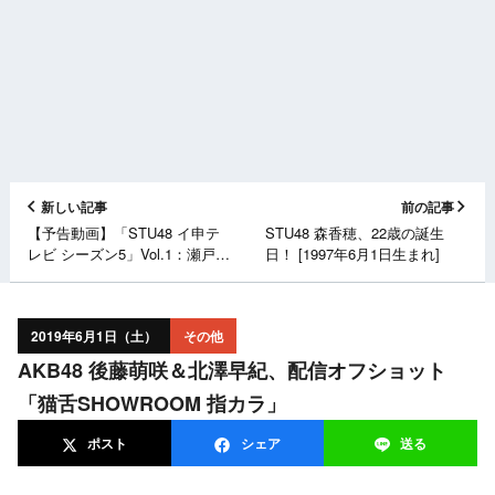
新しい記事
前の記事
【予告動画】「STU48 イ申テ
STU48 森香穂、22歳の誕生
レビ シーズン5」Vol.1：瀬戸内
日！ [1997年6月1日生まれ]
のサムライになれ！ 前編 [6/2
20:30～]
2019年6月1日（土）
その他
AKB48 後藤萌咲＆北澤早紀、配信オフショット
「猫舌SHOWROOM 指カラ」
ポスト
シェア
送る