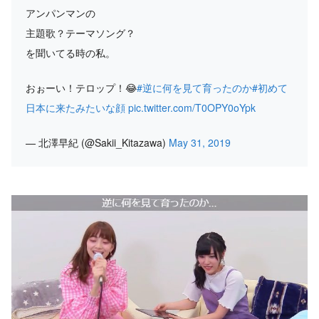
アンパンマンの
主題歌？テーマソング？
を聞いてる時の私。
おぉーい！テロップ！😂
#逆に何を見て育ったのか
#初めて
日本に来たみたいな顔
pic.twitter.com/T0OPY0oYpk
— 北澤早紀 (@Sakii_Kitazawa)
May 31, 2019