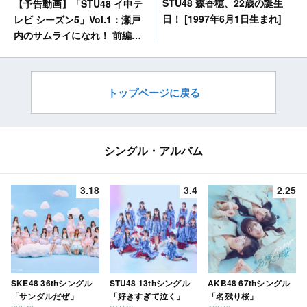
STU48 森香穂、22歳の誕生
【予告動画】「STU48 イ申テ
日！ [1997年6月1日生まれ]
レビ シーズン5」Vol.1：瀬戸
内のサムライになれ！ 前編
[6/2 20:30～]
トップページに戻る
シングル・アルバム
3.18
3.4
2.25
SKE48 36thシングル
STU48 13thシングル
AKB48 67thシングル
「サンダルだぜ」
「好きすぎて泣く」
「名残り桜」