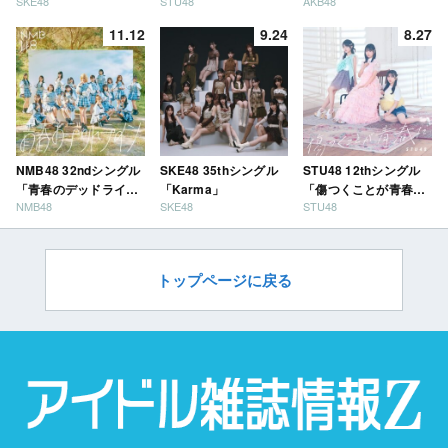
SKE48
STU48
AKB48
11.12
9.24
8.27
NMB48 32ndシングル
SKE48 35thシングル
STU48 12thシングル
「青春のデッドライ
「Karma」
「傷つくことが青春
NMB48
SKE48
STU48
ン」
だ」
トップページに戻る