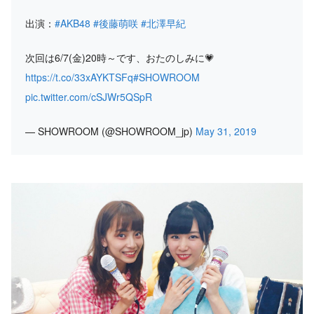
出演：
#AKB48
#後藤萌咲
#北澤早紀
次回は6/7(金)20時～です、おたのしみに💗
https://t.co/33xAYKTSFq
#SHOWROOM
pic.twitter.com/cSJWr5QSpR
— SHOWROOM (@SHOWROOM_jp)
May 31, 2019