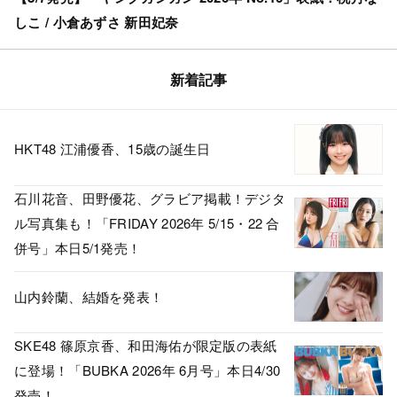
しこ / 小倉あずさ 新田妃奈
新着記事
HKT48 江浦優香、15歳の誕生日
石川花音、田野優花、グラビア掲載！デジタ
ル写真集も！「FRIDAY 2026年 5/15・22 合
併号」本日5/1発売！
山内鈴蘭、結婚を発表！
SKE48 篠原京香、和田海佑が限定版の表紙
に登場！「BUBKA 2026年 6月号」本日4/30
発売！