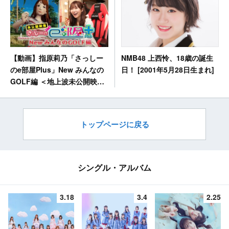
NMB48 上西怜、18歳の誕生
【動画】指原莉乃「さっしー
日！ [2001年5月28日生まれ]
のe部屋Plus」New みんなの
GOLF編 ＜地上波未公開映像
＞
トップページに戻る
シングル・アルバム
3.18
3.4
2.25