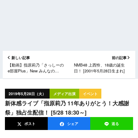
新しい記事
前の記事
【動画】指原莉乃「さっしーの
NMB48 上西怜、18歳の誕生
e部屋Plus」New みんなの
日！ [2001年5月28日生まれ]
GOLF編 ＜地上波未公開映像＞
2019年5月28日（火）
メディア出演
イベント
新体感ライブ「指原莉乃 11年ありがとう！大感謝
祭」独占生配信！ [5/28 18:30～]
ポスト
シェア
送る