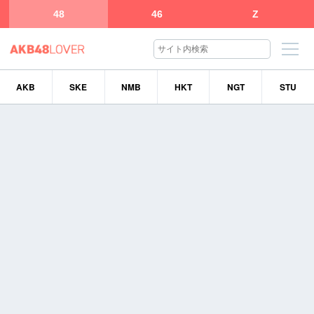
48
46
Z
AKB
SKE
NMB
HKT
NGT
STU