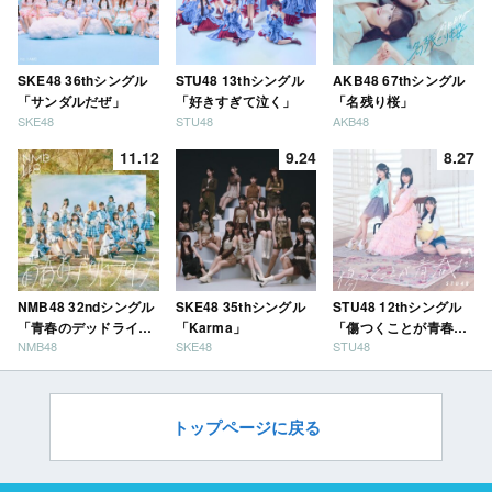
SKE48 36thシングル
STU48 13thシングル
AKB48 67thシングル
「サンダルだぜ」
「好きすぎて泣く」
「名残り桜」
SKE48
STU48
AKB48
11.12
9.24
8.27
NMB48 32ndシングル
SKE48 35thシングル
STU48 12thシングル
「青春のデッドライ
「Karma」
「傷つくことが青春
NMB48
SKE48
STU48
ン」
だ」
トップページに戻る