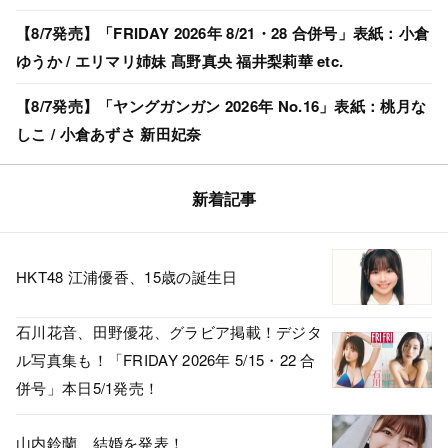
【8/7発売】「FRIDAY 2026年 8/21・28 合併号」表紙：小倉
ゆうか / エリマリ姉妹 髙野真央 福井梨莉華 etc.
【8/7発売】「ヤングガンガン 2026年 No.16」表紙：桃月な
しこ / 小倉あずさ 新田妃奈
新着記事
HKT48 江浦優香、15歳の誕生日
石川花音、田野優花、グラビア掲載！デジタ
ル写真集も！「FRIDAY 2026年 5/15・22 合
併号」本日5/1発売！
山内鈴蘭、結婚を発表！