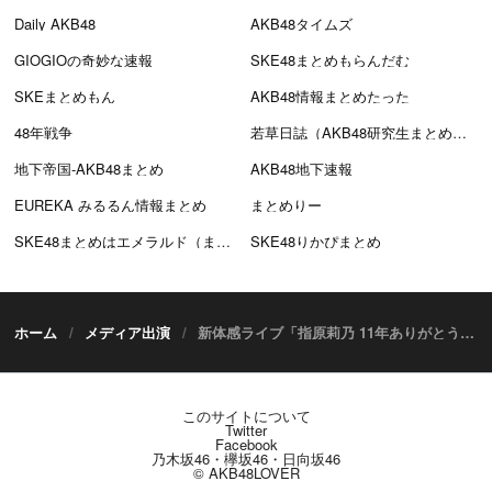
Daily AKB48
AKB48タイムズ
GIOGIOの奇妙な速報
SKE48まとめもらんだむ
SKEまとめもん
AKB48情報まとめたった
48年戦争
若草日誌（AKB48研究生まとめブログ）
地下帝国-AKB48まとめ
AKB48地下速報
EUREKA みるるん情報まとめ
まとめりー
SKE48まとめはエメラルド（まとえめ）
SKE48りかぴまとめ
ホーム
メディア出演
新体感ライブ「指原莉乃 11年ありがとう！大感謝祭」独占生配信！ [5/28 18:30～]
このサイトについて
Twitter
Facebook
乃木坂46・欅坂46・日向坂46
© AKB48LOVER