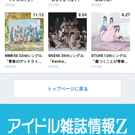
SKE48
STU48
AKB48
11.12
9.24
8.27
NMB48 32ndシングル
SKE48 35thシングル
STU48 12thシングル
「青春のデッドライ
「Karma」
「傷つくことが青春
NMB48
SKE48
STU48
ン」
だ」
トップページに戻る