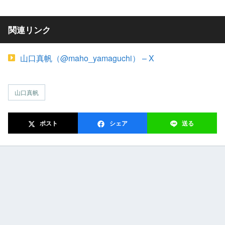
関連リンク
山口真帆（@maho_yamaguchi） – X
山口真帆
ポスト
シェア
送る