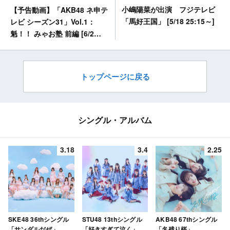
小嶋陽菜が出演 フジテレビ
【予告動画】「AKB48 ネ申テ
「馬好王国」 [5/18 25:15～]
レビ シーズン31」Vol.1：
魁！！ みゃお塾 前編 [6/2
20:00～]
トップページに戻る
シングル・アルバム
3.18
3.4
2.25
SKE48 36thシングル
STU48 13thシングル
AKB48 67thシングル
「サンダルだぜ」
「好きすぎて泣く」
「名残り桜」