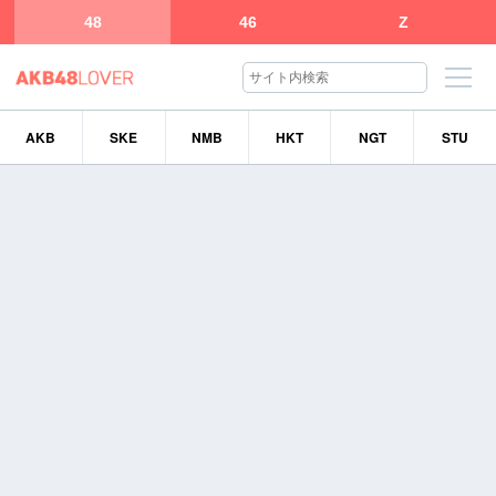
48
46
Z
AKB
SKE
NMB
HKT
NGT
STU