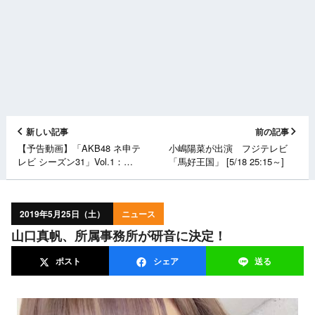
新しい記事
前の記事
【予告動画】「AKB48 ネ申テ
小嶋陽菜が出演 フジテレビ
レビ シーズン31」Vol.1：
「馬好王国」 [5/18 25:15～]
魁！！ みゃお塾 前編 [6/2
20:00～]
2019年5月25日（土）
ニュース
山口真帆、所属事務所が研音に決定！
ポスト
シェア
送る