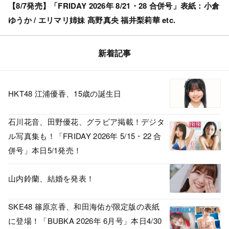
【8/7発売】「FRIDAY 2026年 8/21・28 合併号」表紙：小倉
ゆうか / エリマリ姉妹 髙野真央 福井梨莉華 etc.
新着記事
HKT48 江浦優香、15歳の誕生日
石川花音、田野優花、グラビア掲載！デジタ
ル写真集も！「FRIDAY 2026年 5/15・22 合
併号」本日5/1発売！
山内鈴蘭、結婚を発表！
SKE48 篠原京香、和田海佑が限定版の表紙
に登場！「BUBKA 2026年 6月号」本日4/30