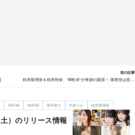
前の記事
]
松井珠理奈＆松井玲奈、“W松井”が奇跡の競演！ 珠理奈は堂々
初ランウェイ ＜GirlsAward 2019 S/S＞（オリコ
8
HKT48
NGT48
田中美久
中井りか
松井珠理奈