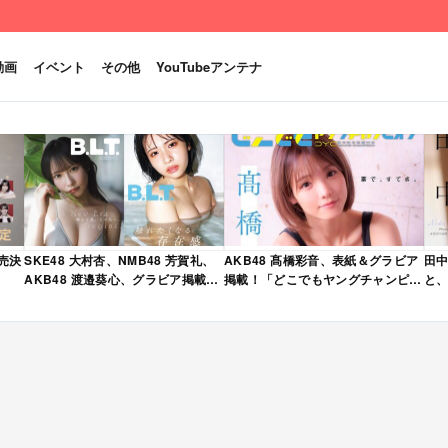
動画
イベント
その他
YouTubeアンテナ
発売決
SKE48 大村杏、NMB48 芳賀礼、
AKB48 髙橋彩音、表紙＆グラビア
田中
AKB48 渡邉葵心、グラビア掲載！
掲載！「どこでもヤングチャンピオ
と、
限定表紙版も！「B.L.T. 2026年 6
ン 2026年 5月号」本日4/28発売！
売
月号」本日4/28発売！