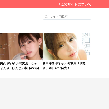
X
このサイトについて
美久 デジタル写真集「もっ
和田海佑 デジタル写真集「共犯
ぜんぶ、ほんと」本日4/27発
者」本日4/27発売！
！