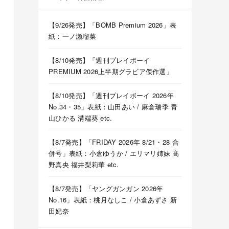
【9/26発売】「BOMB Premium 2026」表
紙：一ノ瀬瑠菜
【8/10発売】「週刊プレイボーイ
PREMIUM 2026上半期グラビア傑作選」
【8/10発売】「週刊プレイボーイ 2026年
No.34・35」表紙：山田あい / 麻倉瑞季 青
山ひかる 溝端葵 etc.
【8/7発売】「FRIDAY 2026年 8/21・28 合
併号」表紙：小倉ゆうか / エリマリ姉妹 髙
野真央 福井梨莉華 etc.
【8/7発売】「ヤングガンガン 2026年
No.16」表紙：桃月なしこ / 小倉あずさ 新
田妃奈