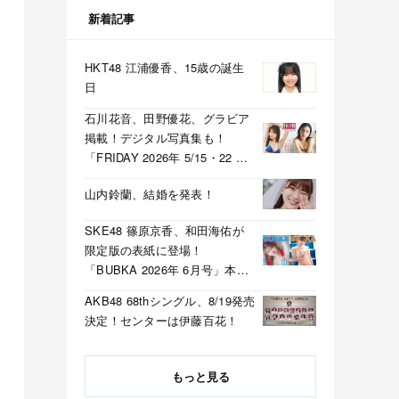
新着記事
HKT48 江浦優香、15歳の誕生
日
石川花音、田野優花、グラビア
掲載！デジタル写真集も！
「FRIDAY 2026年 5/15・22 合
併号」本日5/1発売！
山内鈴蘭、結婚を発表！
SKE48 篠原京香、和田海佑が
限定版の表紙に登場！
「BUBKA 2026年 6月号」本日
4/30発売！
AKB48 68thシングル、8/19発売
決定！センターは伊藤百花！
もっと見る