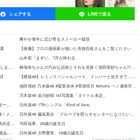
シェア
する
LINEで
送る
爽やか青年に忍び寄るストーカー疑惑
瑠菜
【画像】プロの漫画家が描いた布袋百椛さんをご覧ください
山本彩『まずい、7月が終わる
【速報】 乃木坂5期生、すぐベロを「こう」やってシてしまうｗｗｗｗｗｗ
林瑠奈ちゃんの巧みな話術とそれを見抜く池田瑛紗ちゃん!!!【乃木坂46】
6】
【櫻坂46】レミノスペシャルシート、メンバーと近すぎて…【全国ツアー2026】
池田瑛紗 乃木坂46 #冨里奈央 #菅原咲月 #shorts 一ノ瀬美空 五百城茉央 瀬戸口心月 奥の反応まとめ
乃木坂46 金川紗耶 1st写真集「タイトル未定」
SKE48 河村優愛さん『IDOL FILE Vol.42』掲載決定！モード系ファッションで新たな魅力を披露
日向坂46 17thシングル「Kind of love」
SKE48×WEGO 訪店イベント『TEEシャツだぜ！』開催！メンバーが大須店でコーディネート【SNSまとめ】
日向坂46 藤嶌果歩 「グループを照らすセンターになりたい」何倍もキラキラしたかほりんが降臨【坂道の火曜日】
SKE48「Uta-Tube SPORTS FES.」公開収録ライブ出演決定！
与田祐希、26歳の誕生日
伊藤虹々美さんの制服TikTok3連発が可愛すぎる！青春感あふれるダンス動画に注目✨
日向坂46 大野愛実、19歳の誕生日
or 相互RSS
Powered by livedoor 相互RSS