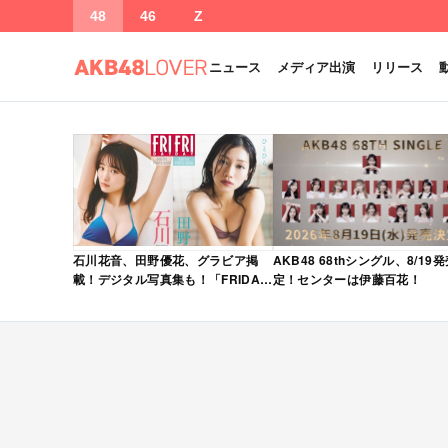
48
46
Z
ニュース
メディア出演
リリース
石川花音、田野優花、グラビア掲
AKB48 68thシングル、8/19
載！デジタル写真集も！「FRIDAY
定！センターは伊藤百花！
2026年 5/15・22 合併号」本日5/1
発売！