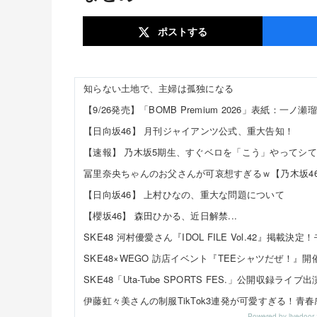
ポスト
する
知らない土地で、主婦は孤独になる
【9/26発売】「BOMB Premium 2026」表紙：一ノ瀬
【日向坂46】 月刊ジャイアンツ公式、重大告知！
冨里奈央ちゃんのお父さんが可哀想すぎるｗ【乃木坂4
【日向坂46】 上村ひなの、重大な問題について
【櫻坂46】 森田ひかる、近日解禁...
Powered by livedo