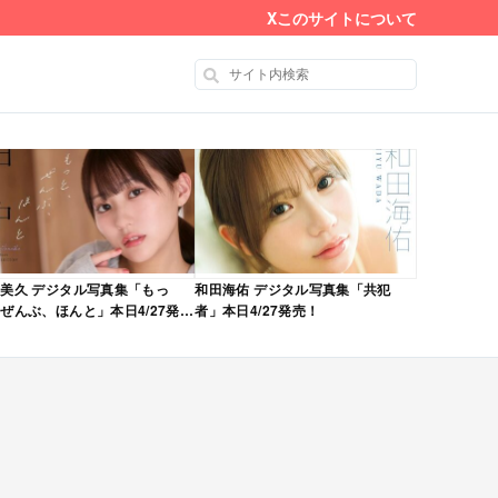
X
このサイトについて
美久 デジタル写真集「もっ
和田海佑 デジタル写真集「共犯
ぜんぶ、ほんと」本日4/27発
者」本日4/27発売！
！