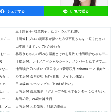
シェア
する
LINEで
送る
三十路女子×後輩男子、近づく心とすれ違い
 Hearts2Hearts
【画像】プロの漫画家が描いた布袋百椛さんをご覧ください
山本彩『まずい、7月が終わる
おニャン子」「AKB」とヒットを出し続けた秋元康の哲学！！！
林瑠奈ちゃんの巧みな話術とそれを見抜く池田瑛紗ちゃん!!!【乃
6】
【櫻坂46】レミノスペシャルシート、メンバーと近すぎて…【全国
な」【藤嶌果歩 1st写真集】
池田瑛紗 乃木坂46 #冨里奈央 #菅原咲月 #shorts 一ノ瀬美空
ある模様
乃木坂46 金川紗耶 1st写真集「タイトル未定」
ビジュアル公開！チーム曲・夏ツアー映像も収録
日向坂46 17thシングル「Kind of love」
VE」出演決定！
日向坂46 藤嶌果歩 「グループを照らすセンターになりたい」
掲載決定！モード系ファッションで新たな魅力を披露
与田祐希、26歳の誕生日
』開催！メンバーが大須店でコーディネート【SNSまとめ】
日向坂46 大野愛実、19歳の誕生日
or 相互RSS
Powered by livedoor 相互RSS