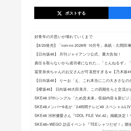
ポスト
する
好青年の片思いが壊れていくまで
【8/20発売】「non-no 2026年 10月号」表紙：久間田琳加 /
【日向坂46】 月刊ジャイアンツ公式、重大告知！
責任を取らないから成功者になれた…「とんねるず」「
冨里奈央ちゃんのお父さんが可哀想すぎるｗ【乃木坂4
【日向坂46】 りーお「え、これ本当にこの大きさなのか
【櫻坂46】 日向坂46大田美月、この四期生らと交流が
SKE48 37thシングル「ため息未来」収録内容＆新
SKE48メンバー6名が「24時間テレビ49 スペシャルLI
SKE48 河村優愛さん『IDOL FILE Vol.42』
SKE48×WEGO 訪店イベント『TEEシャツだぜ！
Powered by livedo