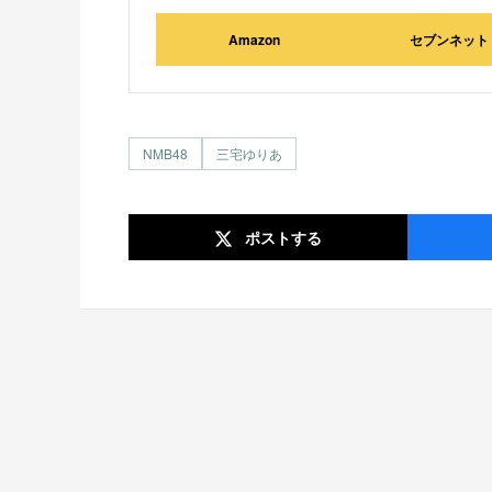
Amazon
セブンネット
NMB48
三宅ゆりあ
ポスト
する