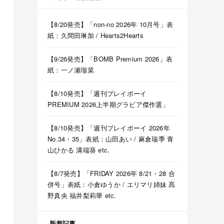
【8/20発売】「non-no 2026年 10月号」表
紙：久間田琳加 / Hearts2Hearts
【9/26発売】「BOMB Premium 2026」表
紙：一ノ瀬瑠菜
【8/10発売】「週刊プレイボーイ
PREMIUM 2026上半期グラビア傑作選」
木坂46】
ツアー2026】
【8/10発売】「週刊プレイボーイ 2026年
 五百城茉央 瀬戸口心月 奥の反応まとめ
No.34・35」表紙：山田あい / 麻倉瑞季 青
山ひかる 溝端葵 etc.
【8/7発売】「FRIDAY 2026年 8/21・28 合
何倍もキラキラしたかほりんが降臨【坂道の火曜日】
併号」表紙：小倉ゆうか / エリマリ姉妹 髙
野真央 福井梨莉華 etc.
新着記事