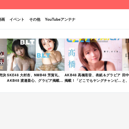
動画
イベント
その他
YouTubeアンテナ
発売決
SKE48 大村杏、NMB48 芳賀礼、
AKB48 髙橋彩音、表紙＆グラビア
田中
AKB48 渡邉葵心、グラビア掲載！
掲載！「どこでもヤングチャンピオ
と、
限定表紙版も！「B.L.T. 2026年 6
ン 2026年 5月号」本日4/28発売！
売
月号」本日4/28発売！