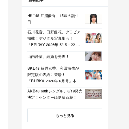
HKT48 江浦優香、15歳の誕生
日
石川花音、田野優花、グラビア
掲載！デジタル写真集も！
「FRIDAY 2026年 5/15・22 合
併号」本日5/1発売！
山内鈴蘭、結婚を発表！
SKE48 篠原京香、和田海佑が
限定版の表紙に登場！
「BUBKA 2026年 6月号」本日
4/30発売！
AKB48 68thシングル、8/19発売
決定！センターは伊藤百花！
もっと見る