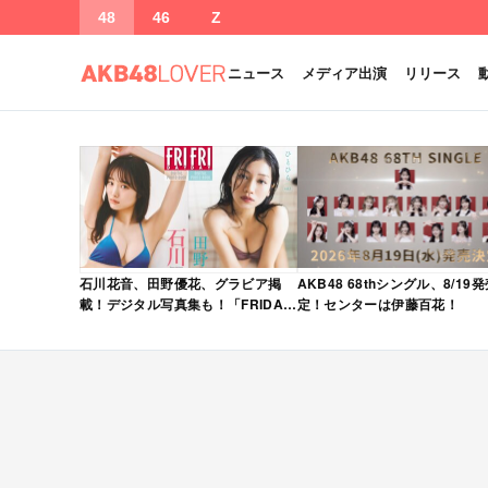
48
46
Z
ニュース
メディア出演
リリース
石川花音、田野優花、グラビア掲
AKB48 68thシングル、8/19
載！デジタル写真集も！「FRIDAY
定！センターは伊藤百花！
2026年 5/15・22 合併号」本日5/1
発売！