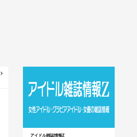
テ
～]
アイドル雑誌情報Z