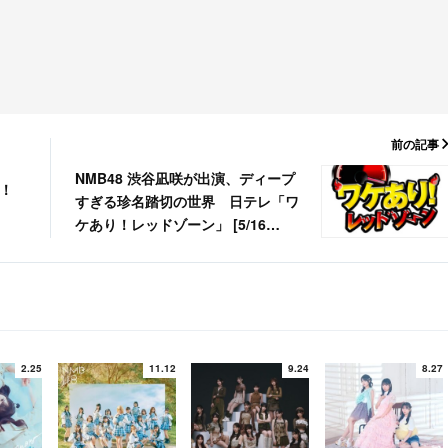
前の記事
NMB48 渋谷凪咲が出演、ディープ
日！
すぎる珍名踏切の世界 日テレ「ワ
ケあり！レッドゾーン」 [5/16
26:24～]
2.25
11.12
9.24
8.27