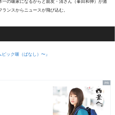
本一の噺家になるからと親友・清さん（峯田和伸）が激
フランスからニュースが飛び込む。
リムピック噺（ばなし）〜』