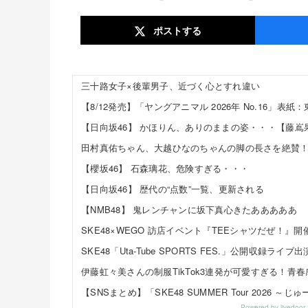
ポスト
する
三十路女子×後輩男子、近づく心とすれ違い
【櫻坂46】 石森璃花、危険すぎる・・・
【日向坂46】 歴代の“点数”一覧、更新される
【NMB48】 鬼レンチャンに坂下真心きたあああああ
Powered by livedo