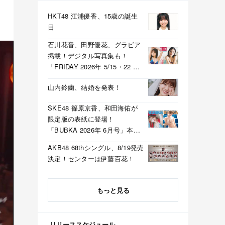
HKT48 江浦優香、15歳の誕生
日
石川花音、田野優花、グラビア
掲載！デジタル写真集も！
「FRIDAY 2026年 5/15・22 合
併号」本日5/1発売！
山内鈴蘭、結婚を発表！
SKE48 篠原京香、和田海佑が
限定版の表紙に登場！
「BUBKA 2026年 6月号」本日
4/30発売！
AKB48 68thシングル、8/19発売
決定！センターは伊藤百花！
もっと見る
リリーススケジュール