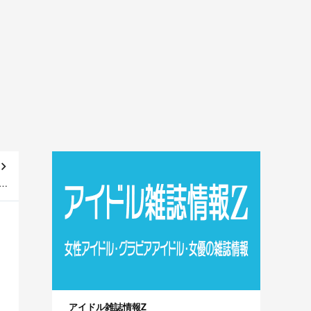
密
～]
アイドル雑誌情報Z