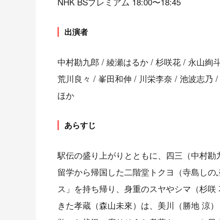
NHK BSプレミアム 18:00〜18:45
出演者
中村勘九郎 / 綾瀬はるか / 杉咲花 / 永山絢斗 
荒川良々 / 峯田和伸 / 川栄李奈 / 池波志乃 
ほか
あらすじ
駅伝の盛り上がりとともに、四三（中村勘
留学から帰国した二階堂トクヨ（寺島しの
ス」を持ち帰り、身重のスヤやシマ（杉咲
きた孝蔵（森山未來）は、美川（勝地 涼）