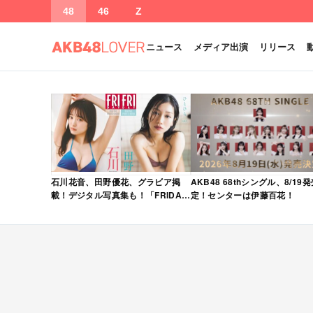
48
46
Z
ニュース
メディア出演
リリース
石川花音、田野優花、グラビア掲
AKB48 68thシングル、8/19
載！デジタル写真集も！「FRIDAY
定！センターは伊藤百花！
2026年 5/15・22 合併号」本日5/1
発売！