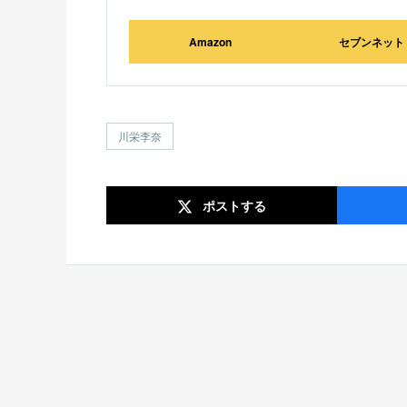
Amazon
セブンネット
川栄李奈
ポスト
する