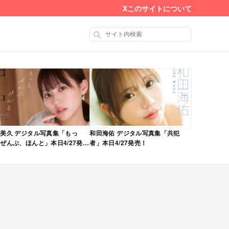
X
このサイトについて
美久 デジタル写真集「もっ
和田海佑 デジタル写真集「共犯
ぜんぶ、ほんと」本日4/27発
者」本日4/27発売！
！