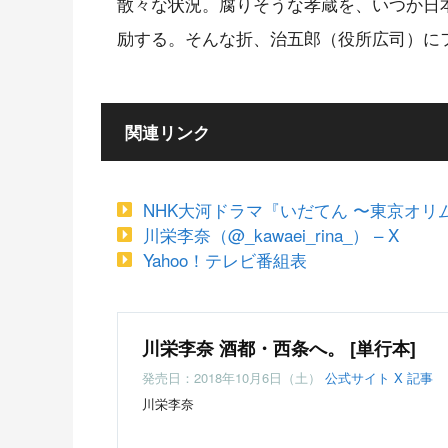
散々な状況。腐りそうな孝蔵を、いつか日
励する。そんな折、治五郎（役所広司）に
関連リンク
NHK大河ドラマ『いだてん 〜東京オ
川栄李奈（@_kawaei_rina_） – X
Yahoo！テレビ番組表
川栄李奈 酒都・西条へ。 [単行本]
発売日：2018年10月6日（土）
公式サイト
X
記事
川栄李奈