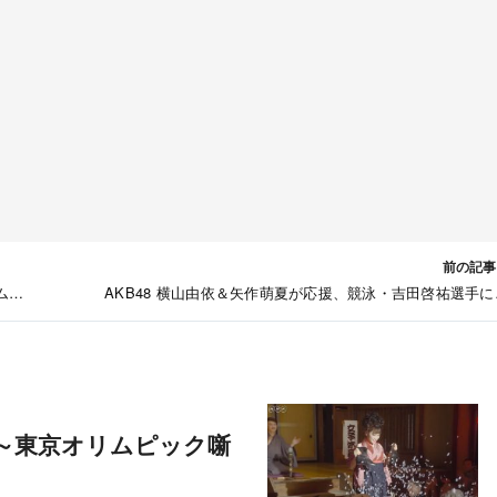
前の記事
ム実
AKB48 横山由依＆矢作萌夏が応援、競泳・吉田啓祐選手に
る
着！ フジテレビ「ミライ☆モンスター」 [5/12 11:15