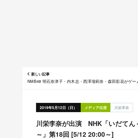
新しい記事
NMB48 明石奈津子・内木志・西澤瑠莉奈・森田彩花がゲー
況！ OPENREC.tv「NMB48のゲームで、てっぺんとった
で！」#9 [5/12 20:00～]
2019年5月12日（日）
メディア出演
川栄李奈
川栄李奈が出演 NHK「いだてん～東京オリムピック噺
～」第18回 [5/12 20:00～]