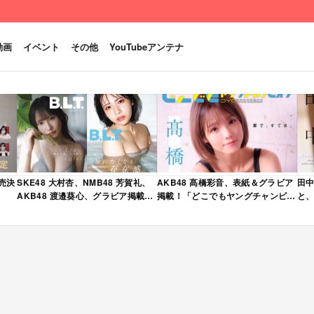
動画
イベント
その他
YouTubeアンテナ
発売決
SKE48 大村杏、NMB48 芳賀礼、
AKB48 髙橋彩音、表紙＆グラビア
田中
AKB48 渡邉葵心、グラビア掲載！
掲載！「どこでもヤングチャンピオ
と、
限定表紙版も！「B.L.T. 2026年 6
ン 2026年 5月号」本日4/28発売！
売
月号」本日4/28発売！