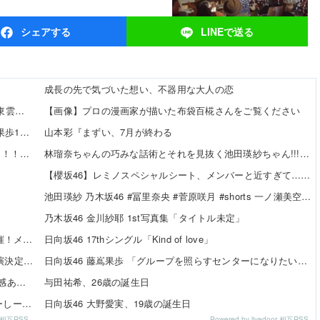
シェア
する
LINEで
送る
成長の先で気づいた想い、不器用な大人の恋
【8/12発売】「ヤングアニマル 2026年 No.16」表紙：東雲うみ / 虹咲カリナ
【画像】プロの漫画家が描いた布袋百椛さんをご覧ください
【日向坂46】 かほりん、ありのままの姿・・・【藤嶌果歩1st写真集】
山本彩『まずい、7月が終わる
田村真佑ちゃん、大越ひなのちゃんの脚の長さを絶賛！！！【乃木坂46】
林瑠奈ちゃんの巧みな話術とそれを見抜く池田瑛紗ちゃん!!!【乃木坂46】
【櫻坂46】レミノスペシャルシート、メンバーと近すぎて…【全国ツアー2026】
池田瑛紗 乃木坂46 #冨里奈央 #菅原咲月 #shorts 一ノ瀬美空 五百城茉央 瀬戸口心月 奥の反応まとめ
乃木坂46 金川紗耶 1st写真集「タイトル未定」
SKE48×WEGO 訪店イベント『TEEシャツだぜ！』開催！メンバーが大須店でコーディネート【SNSまとめ】
日向坂46 17thシングル「Kind of love」
SKE48「Uta-Tube SPORTS FES.」公開収録ライブ出演決定！
日向坂46 藤嶌果歩 「グループを照らすセンターになりたい」何倍もキラキラしたかほりんが降臨【坂道の火曜日】
伊藤虹々美さんの制服TikTok3連発が可愛すぎる！青春感あふれるダンス動画に注目✨
与田祐希、26歳の誕生日
【SNSまとめ】「SKE48 SUMMER Tour 2026 ～じゅーしーすぷらっしゅ だぜ！～」東京公演 ベリー組 ...
日向坂46 大野愛実、19歳の誕生日
or 相互RSS
Powered by livedoor 相互RSS