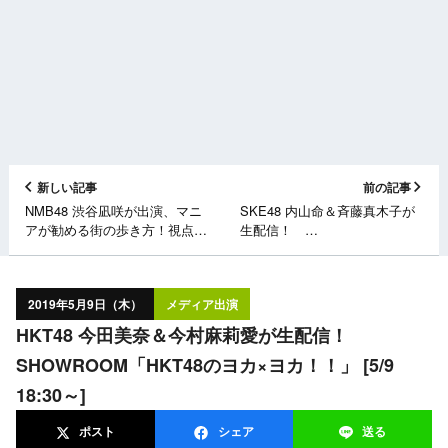
新しい記事
前の記事
NMB48 渋谷凪咲が出演、マニ
SKE48 内山命＆斉藤真木子が
アが勧める街の歩き方！視点が
生配信！
おかしいSP！ 日テレ「ワケ
SHOWROOM「SKE48の栄ち
あり！レッドゾーン」 [5/9
んちこちん」 [5/9 18:00～]
26:04～]
2019年5月9日（木）
メディア出演
HKT48 今田美奈＆今村麻莉愛が生配信！
SHOWROOM「HKT48のヨカ×ヨカ！！」 [5/9
18:30～]
ポスト
シェア
送る