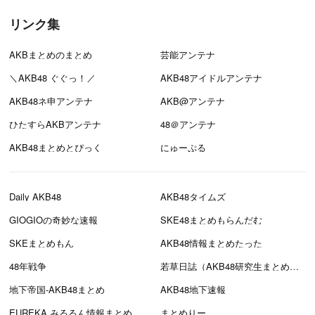
リンク集
AKBまとめのまとめ
芸能アンテナ
＼AKB48 ぐぐっ！／
AKB48アイドルアンテナ
AKB48ネ申アンテナ
AKB@アンテナ
ひたすらAKBアンテナ
48＠アンテナ
AKB48まとめとぴっく
にゅーぷる
Daily AKB48
AKB48タイムズ
GIOGIOの奇妙な速報
SKE48まとめもらんだむ
SKEまとめもん
AKB48情報まとめたった
48年戦争
若草日誌（AKB48研究生まとめブログ）
地下帝国-AKB48まとめ
AKB48地下速報
EUREKA みるるん情報まとめ
まとめりー