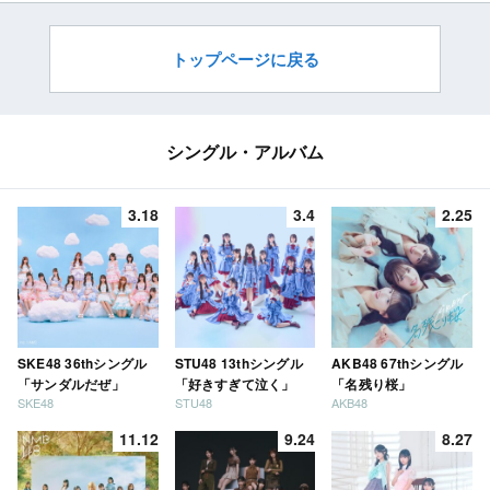
[5/9 26:04～]
トップページに戻る
シングル・アルバム
3.18
3.4
2.25
SKE48 36thシングル
STU48 13thシングル
AKB48 67thシングル
「サンダルだぜ」
「好きすぎて泣く」
「名残り桜」
SKE48
STU48
AKB48
11.12
9.24
8.27