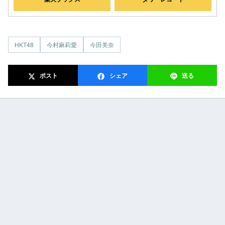
HKT48
今村麻莉愛
今田美奈
ポスト
シェア
送る