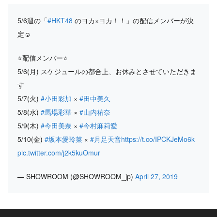
5/6週の「
#HKT48
のヨカ×ヨカ！！」の配信メンバーが決
定☺️
⭐配信メンバー⭐
5/6(月) スケジュールの都合上、お休みとさせていただきま
す
5/7(火)
#小田彩加
×
#田中美久
5/8(水)
#馬場彩華
×
#山内祐奈
5/9(木)
#今田美奈
×
#今村麻莉愛
5/10(金)
#坂本愛玲菜
×
#月足天音
https://t.co/IPCKJeMo6k
pic.twitter.com/j2k5kuOmur
— SHOWROOM (@SHOWROOM_jp)
April 27, 2019