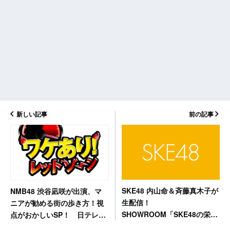
新しい記事
前の記事
SKE48 内山命＆斉藤真木子が
NMB48 渋谷凪咲が出演、マ
生配信！
ニアが勧める街の歩き方！視
SHOWROOM「SKE48の栄ち
点がおかしいSP！ 日テレ
んちこちん」 [5/9 18:00～]
「ワケあり！レッドゾーン」