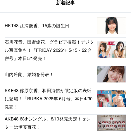
新着記事
HKT48 江浦優香、15歳の誕生日
石川花音、田野優花、グラビア掲載！デジタ
ル写真集も！「FRIDAY 2026年 5/15・22 合
併号」本日5/1発売！
山内鈴蘭、結婚を発表！
SKE48 篠原京香、和田海佑が限定版の表紙
に登場！「BUBKA 2026年 6月号」本日4/30
発売！
AKB48 68thシングル、8/19発売決定！セン
ターは伊藤百花！