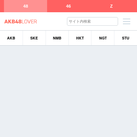
48
46
Z
AKB
SKE
NMB
HKT
NGT
STU