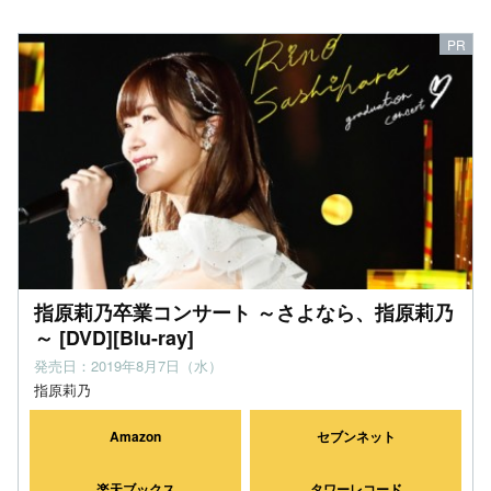
指原莉乃卒業コンサート ～さよなら、指原莉乃
～ [DVD][Blu-ray]
発売日：2019年8月7日（水）
指原莉乃
Amazon
セブンネット
楽天ブックス
タワーレコード