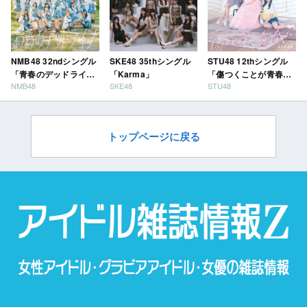
NMB48 32ndシングル
SKE48 35thシングル
STU48 12thシングル
「青春のデッドライ
「Karma」
「傷つくことが青春
NMB48
SKE48
STU48
ン」
だ」
トップページに戻る