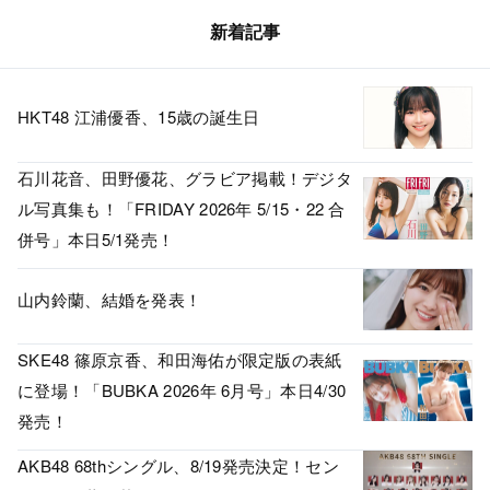
新着記事
HKT48 江浦優香、15歳の誕生日
石川花音、田野優花、グラビア掲載！デジタ
ル写真集も！「FRIDAY 2026年 5/15・22 合
併号」本日5/1発売！
山内鈴蘭、結婚を発表！
SKE48 篠原京香、和田海佑が限定版の表紙
に登場！「BUBKA 2026年 6月号」本日4/30
発売！
AKB48 68thシングル、8/19発売決定！セン