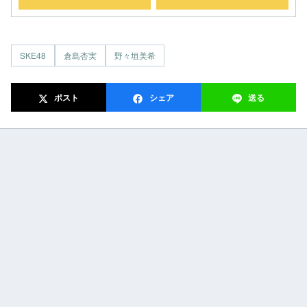
SKE48
倉島杏実
野々垣美希
ポスト
シェア
送る