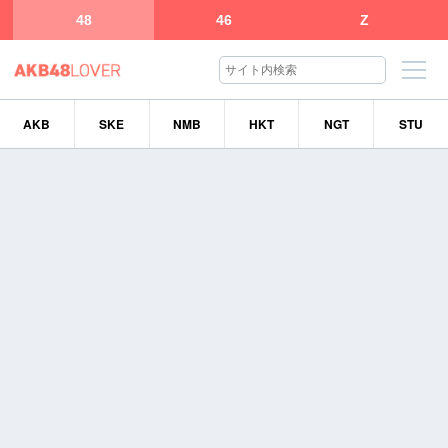
48
46
Z
AKB
SKE
NMB
HKT
NGT
STU