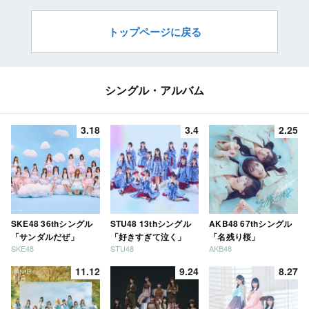
トップページに戻る
シングル・アルバム
3.18
3.4
2.25
SKE48 36thシングル
STU48 13thシングル
AKB48 67thシングル
「サンダルだぜ」
「好きすぎて泣く」
「名残り桜」
SKE48
STU48
AKB48
11.12
9.24
8.27