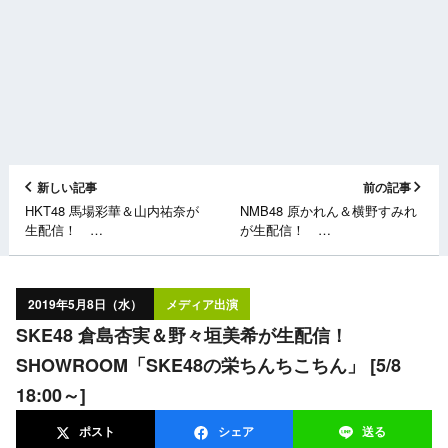
新しい記事
前の記事
HKT48 馬場彩華＆山内祐奈が
NMB48 原かれん＆横野すみれ
生配信！
が生配信！
SHOWROOM「HKT48のヨカ×
SHOWROOM「NMB48のしゃ
ヨカ！！」 [5/8 18:30～]
べくりアワー」 [5/8 17:00～]
2019年5月8日（水）
メディア出演
SKE48 倉島杏実＆野々垣美希が生配信！
SHOWROOM「SKE48の栄ちんちこちん」 [5/8
18:00～]
ポスト
シェア
送る