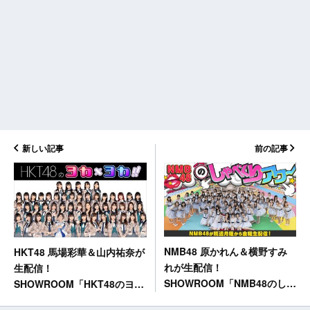
新しい記事
前の記事
NMB48 原かれん＆横野すみ
HKT48 馬場彩華＆山内祐奈が
れが生配信！
生配信！
SHOWROOM「NMB48のしゃ
SHOWROOM「HKT48のヨカ
べくりアワー」 [5/8 17:00～]
×ヨカ！！」 [5/8 18:30～]