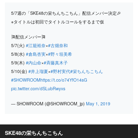
5/7週の「SKE48の栄ちんちこちん」配信メンバー決定🎉
※タイトルは初回でタイトルコールをするまで仮
🎏配信メンバー🎏
5/7(火)
#江籠裕奈
×
#古畑奈和
5/8(水)
#倉島杏実
×
#野々垣美希
5/9(木)
#内山命
×
#斉藤真木子
5/10(金)
#井上瑠夏
×
#野村実代
#栄ちんちこちん
#SHOWROOM
https://t.co/o74YfO14sG
pic.twitter.com/dSLubRwyxs
— SHOWROOM (@SHOWROOM_jp)
May 1, 2019
SKE48の栄ちんちこちん