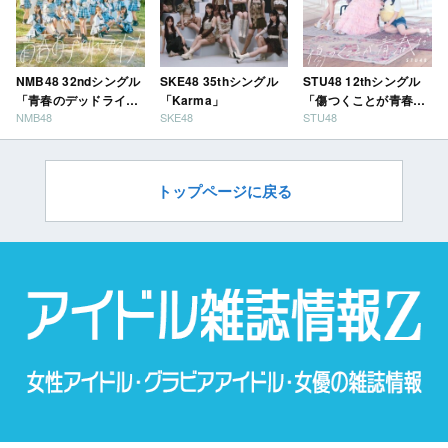
NMB48 32ndシングル
SKE48 35thシングル
STU48 12thシングル
「青春のデッドライ
「Karma」
「傷つくことが青春
NMB48
SKE48
STU48
ン」
だ」
トップページに戻る