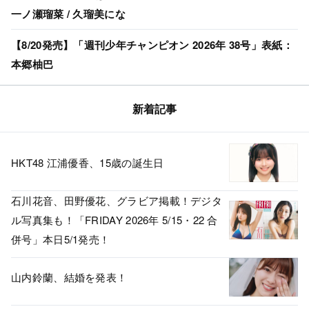
一ノ瀬瑠菜 / 久瑠美にな
【8/20発売】「週刊少年チャンピオン 2026年 38号」表紙：
本郷柚巴
新着記事
HKT48 江浦優香、15歳の誕生日
石川花音、田野優花、グラビア掲載！デジタ
ル写真集も！「FRIDAY 2026年 5/15・22 合
併号」本日5/1発売！
山内鈴蘭、結婚を発表！