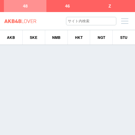
48
46
Z
AKB
SKE
NMB
HKT
NGT
STU