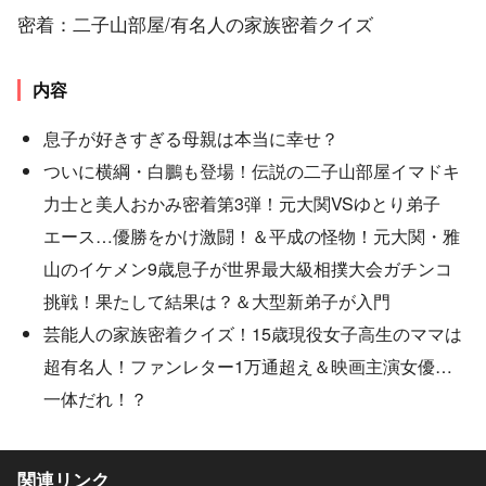
密着：二子山部屋/有名人の家族密着クイズ
内容
息子が好きすぎる母親は本当に幸せ？
ついに横綱・白鵬も登場！伝説の二子山部屋イマドキ
力士と美人おかみ密着第3弾！元大関VSゆとり弟子
エース…優勝をかけ激闘！＆平成の怪物！元大関・雅
山のイケメン9歳息子が世界最大級相撲大会ガチンコ
挑戦！果たして結果は？＆大型新弟子が入門
芸能人の家族密着クイズ！15歳現役女子高生のママは
超有名人！ファンレター1万通超え＆映画主演女優…
一体だれ！？
関連リンク