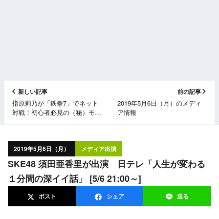
新しい記事
前の記事
指原莉乃が「鉄拳7」でネット
2019年5月6日（月）のメディ
対戦！初心者必見の（秘）モー
ア情報
ド選択で覚醒！？ フジテレビ
「さっしーのe部屋」 [5/6
22:54～]
2019年5月6日（月）
メディア出演
SKE48 須田亜香里が出演 日テレ「人生が変わる
１分間の深イイ話」 [5/6 21:00～]
ポスト
シェア
送る