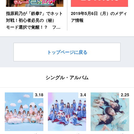
2019年5月6日（月）のメディ
指原莉乃が「鉄拳7」でネット
ア情報
対戦！初心者必見の（秘）
モード選択で覚醒！？ フジ
テレビ「さっしーのe部屋」
[5/6 22:54～]
トップページに戻る
シングル・アルバム
3.18
3.4
2.25