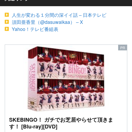
人生が変わる１分間の深イイ話 – 日本テレビ
須田亜香里（@dasuwaikaa） – X
Yahoo！テレビ番組表
SKEBINGO！ ガチでお芝居やらせて頂きま
す！ [Blu-ray][DVD]