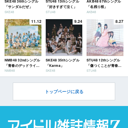
SKE48 36thシングル
STU48 13thシングル
AKB48 67thシングル
「サンダルだぜ」
「好きすぎて泣く」
「名残り桜」
SKE48
STU48
AKB48
11.12
9.24
8.27
NMB48 32ndシングル
SKE48 35thシングル
STU48 12thシングル
「青春のデッドライ
「Karma」
「傷つくことが青春
NMB48
SKE48
STU48
ン」
だ」
トップページに戻る