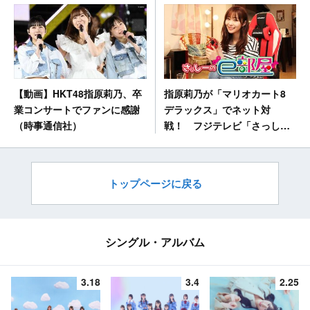
指原莉乃が「マリオカート8
【動画】HKT48指原莉乃、卒
デラックス」でネット対
業コンサートでファンに感謝
戦！ フジテレビ「さっしー
（時事通信社）
のe部屋」 [4/29 22:54～]
トップページに戻る
シングル・アルバム
3.18
3.4
2.25