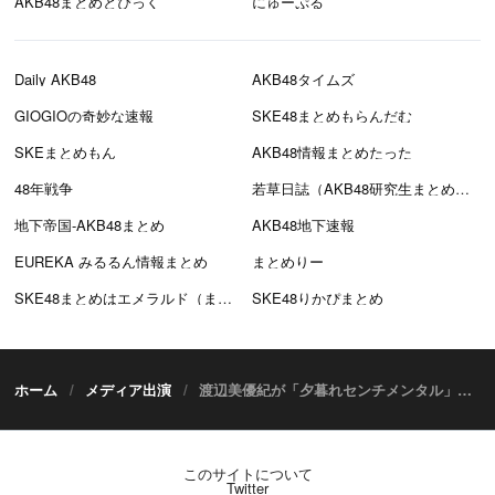
AKB48まとめとぴっく
にゅーぷる
Daily AKB48
AKB48タイムズ
GIOGIOの奇妙な速報
SKE48まとめもらんだむ
SKEまとめもん
AKB48情報まとめたった
48年戦争
若草日誌（AKB48研究生まとめブログ）
地下帝国-AKB48まとめ
AKB48地下速報
EUREKA みるるん情報まとめ
まとめりー
SKE48まとめはエメラルド（まとえめ）
SKE48りかぴまとめ
ホーム
メディア出演
渡辺美優紀が「夕暮れセンチメンタル」を披露！ テレ東「プレミアMelodiX！」 [4/29 26:50～]
このサイトについて
Twitter