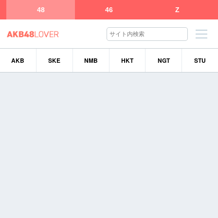
48
46
Z
AKB
SKE
NMB
HKT
NGT
STU