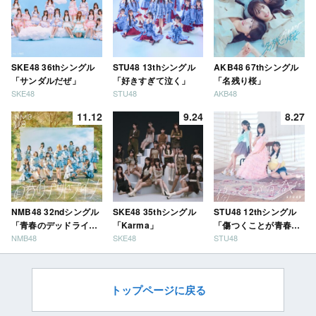
SKE48 36thシングル
STU48 13thシングル
AKB48 67thシングル
「サンダルだぜ」
「好きすぎて泣く」
「名残り桜」
SKE48
STU48
AKB48
11.12
9.24
8.27
NMB48 32ndシングル
SKE48 35thシングル
STU48 12thシングル
「青春のデッドライ
「Karma」
「傷つくことが青春
NMB48
SKE48
STU48
ン」
だ」
トップページに戻る