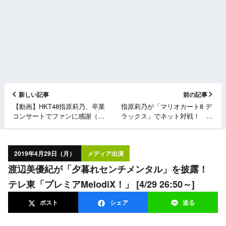
新しい記事
前の記事
【動画】HKT48指原莉乃、卒業
指原莉乃が「マリオカート8 デ
コンサートでファンに感謝（時
ラックス」でネット対戦！ フ
事通信社）
ジテレビ「さっしーのe部屋」
[4/29 22:54～]
2019年4月29日（月）
メディア出演
渡辺美優紀が「夕暮れセンチメンタル」を披露！
テレ東「プレミアMelodiX！」 [4/29 26:50～]
ポスト
シェア
送る