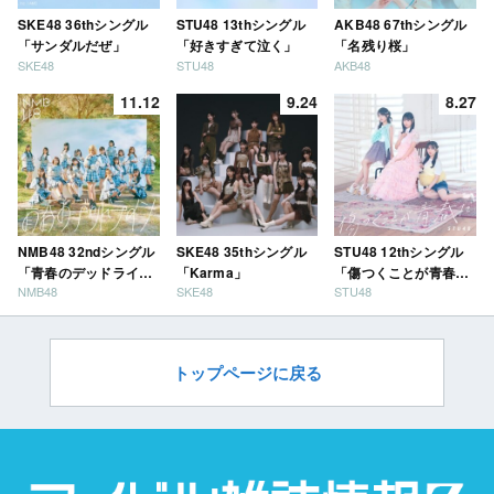
SKE48 36thシングル
STU48 13thシングル
AKB48 67thシングル
「サンダルだぜ」
「好きすぎて泣く」
「名残り桜」
SKE48
STU48
AKB48
11.12
9.24
8.27
NMB48 32ndシングル
SKE48 35thシングル
STU48 12thシングル
「青春のデッドライ
「Karma」
「傷つくことが青春
NMB48
SKE48
STU48
ン」
だ」
トップページに戻る