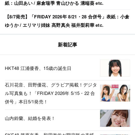
紙：山田あい / 麻倉瑞季 青山ひかる 溝端葵 etc.
【8/7発売】「FRIDAY 2026年 8/21・28 合併号」表紙：小倉
ゆうか / エリマリ姉妹 髙野真央 福井梨莉華 etc.
新着記事
HKT48 江浦優香、15歳の誕生日
石川花音、田野優花、グラビア掲載！デジタ
ル写真集も！「FRIDAY 2026年 5/15・22 合
併号」本日5/1発売！
山内鈴蘭、結婚を発表！
SKE48 篠原京香、和田海佑が限定版の表紙