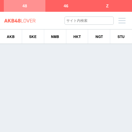
48
46
Z
AKB
SKE
NMB
HKT
NGT
STU