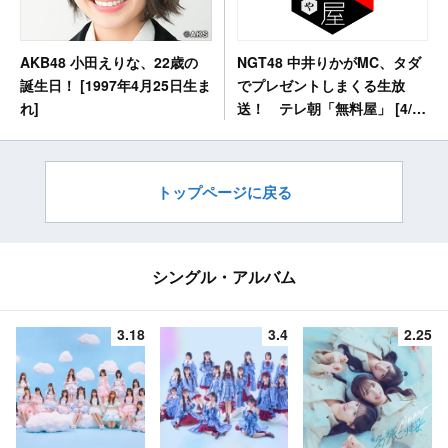
NGT48 中井りかがMC、タダ
AKB48 小田えりな、22歳の
でプレゼントしまくる生放
誕生日！ [1997年4月25日生ま
送！ テレ朝「無料屋」 [4/25
れ]
24:50〜]
トップページに戻る
シングル・アルバム
3.18
3.4
2.25