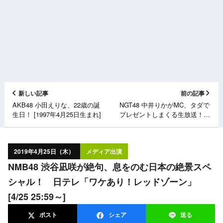
新しい記事
前の記事
AKB48 小田えりな、22歳の誕
NGT48 中井りかがMC、タダで
生日！ [1997年4月25日生まれ]
プレゼントしまくる生放送！
テレ朝「無料屋」 [4/25
24:50〜]
2019年4月25日（木）
メディア出演
NMB48 渋谷凪咲が絶句、息をのむ日本の絶景スペ
シャル！ 日テレ「ワケあり！レッドゾーン」
[4/25 25:59～]
ポスト
シェア
送る