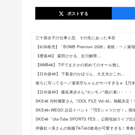
ポスト
する
三十路女子の仕事と恋、その先にあった本音
【9/26発売】「BOMB Premium 2026」表紙：一ノ瀬
【櫻坂46】 森田ひかる、近日解禁...
【NMB48】 TIFでまさかの初めてのオール無し
【日向坂46】 下着姿のかほりん、大丈夫かこれ…
後ろに写ってる一ノ瀬美空ちゃんがヤバすぎるｗ【乃木
【日向坂46】 藤嶌果歩さん"ホンモノ"感が凄い・・・
Powered by livedo