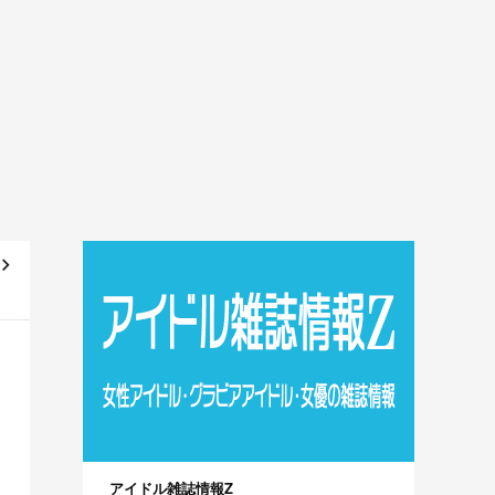
る
！
アイドル雑誌情報Z