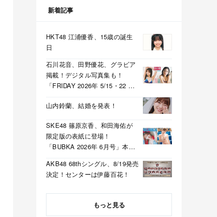
新着記事
HKT48 江浦優香、15歳の誕生
日
石川花音、田野優花、グラビア
掲載！デジタル写真集も！
「FRIDAY 2026年 5/15・22 合
併号」本日5/1発売！
山内鈴蘭、結婚を発表！
SKE48 篠原京香、和田海佑が
限定版の表紙に登場！
「BUBKA 2026年 6月号」本日
4/30発売！
AKB48 68thシングル、8/19発売
決定！センターは伊藤百花！
もっと見る