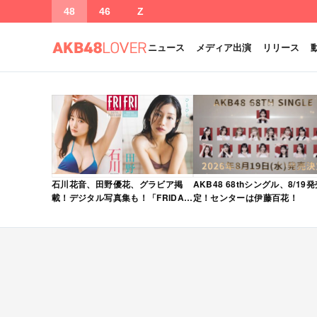
48
46
Z
ニュース
メディア出演
リリース
石川花音、田野優花、グラビア掲
AKB48 68thシングル、8/19
載！デジタル写真集も！「FRIDAY
定！センターは伊藤百花！
2026年 5/15・22 合併号」本日5/1
発売！