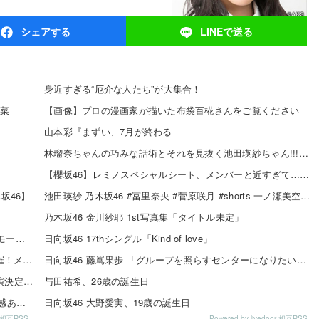
シェア
する
LINEで
送る
身近すぎる“厄介な人たち”が大集合！
瑠菜
【画像】プロの漫画家が描いた布袋百椛さんをご覧ください
山本彩『まずい、7月が終わる
林瑠奈ちゃんの巧みな話術とそれを見抜く池田瑛紗ちゃん!!!【乃木坂46】
【櫻坂46】レミノスペシャルシート、メンバーと近すぎて…【全国ツアー2026】
坂46】
池田瑛紗 乃木坂46 #冨里奈央 #菅原咲月 #shorts 一ノ瀬美空 五百城茉央 瀬戸口心月 奥の反応まとめ
乃木坂46 金川紗耶 1st写真集「タイトル未定」
SKE48 河村優愛さん『IDOL FILE Vol.42』掲載決定！モード系ファッションで新たな魅力を披露
日向坂46 17thシングル「Kind of love」
SKE48×WEGO 訪店イベント『TEEシャツだぜ！』開催！メンバーが大須店でコーディネート【SNSまとめ】
日向坂46 藤嶌果歩 「グループを照らすセンターになりたい」何倍もキラキラしたかほりんが降臨【坂道の火曜日】
SKE48「Uta-Tube SPORTS FES.」公開収録ライブ出演決定！
与田祐希、26歳の誕生日
伊藤虹々美さんの制服TikTok3連発が可愛すぎる！青春感あふれるダンス動画に注目✨
日向坂46 大野愛実、19歳の誕生日
or 相互RSS
Powered by livedoor 相互RSS