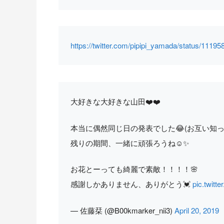
https://twitter.com/pipipi_yamada/status/111
大好きな大好きな山田❤️❤️
本当に偶然同じ日の発表でした😂(お互い知っ
残りの期間、一緒に頑張ろうね☺️✨
お花とーっても綺麗で素敵！！！！🌸
感謝しかありません、ありがとう💓
pic.twitt
— 佐藤栞 (@B00kmarker_nii3)
April 20, 2019