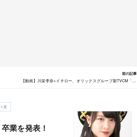
前の記事
【動画】川栄李奈×イチロー、オリックスグループ新TVCM「や
気 MAX！ORIX！はじまる」篇公開
々美
美、卒業を発表！