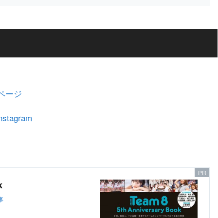
ムページ
stagram
k
事