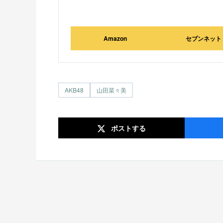
Amazon
セブンネット
AKB48
山田菜々美
ポスト
する