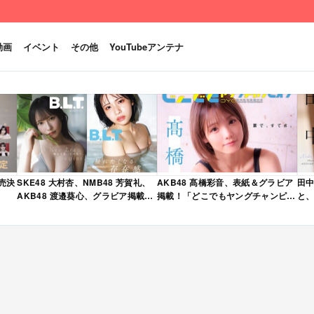
動画
イベント
その他
YouTubeアンテナ
発売決
SKE48 大村杏、NMB48 芳賀礼、
AKB48 髙橋彩音、表紙＆グラビア
田中
AKB48 渡邉葵心、グラビア掲載！
掲載！「どこでもヤングチャンピオ
と、
限定表紙版も！「B.L.T. 2026年 6
ン 2026年 5月号」本日4/28発売！
売
月号」本日4/28発売！