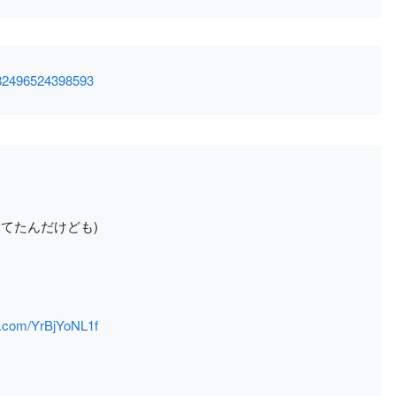
9582496524398593
てたんだけども)
er.com/YrBjYoNL1f