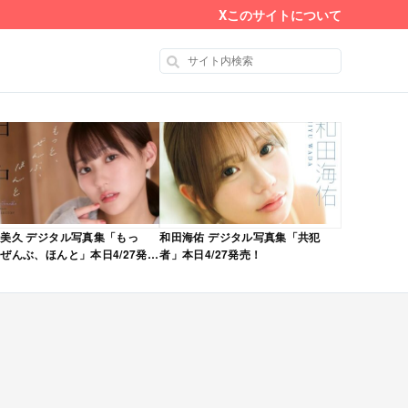
X
このサイトについて
美久 デジタル写真集「もっ
和田海佑 デジタル写真集「共犯
ぜんぶ、ほんと」本日4/27発
者」本日4/27発売！
！