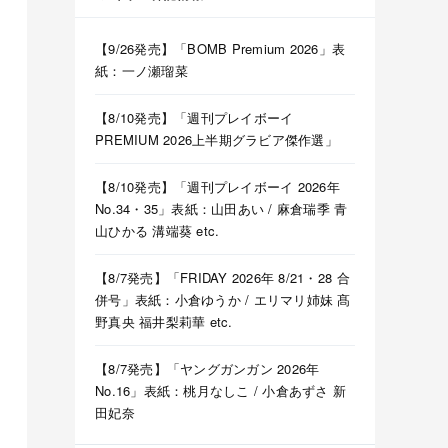
【9/26発売】「BOMB Premium 2026」表
紙：一ノ瀬瑠菜
【8/10発売】「週刊プレイボーイ
PREMIUM 2026上半期グラビア傑作選」
【8/10発売】「週刊プレイボーイ 2026年
No.34・35」表紙：山田あい / 麻倉瑞季 青
山ひかる 溝端葵 etc.
【8/7発売】「FRIDAY 2026年 8/21・28 合
併号」表紙：小倉ゆうか / エリマリ姉妹 髙
野真央 福井梨莉華 etc.
【8/7発売】「ヤングガンガン 2026年
No.16」表紙：桃月なしこ / 小倉あずさ 新
田妃奈