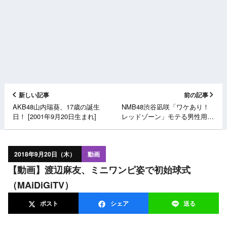
新しい記事
前の記事
AKB48山内瑞葵、17歳の誕生
NMB48渋谷凪咲「ワケあり！
日！ [2001年9月20日生まれ]
レッドゾーン」モテる男性用パ
ンツを研究する男 [9/20 26:54
～]
2018年9月20日（木）
動画
【動画】渡辺麻友、ミニワンピ姿で初始球式
（MAiDiGiTV）
ポスト
シェア
送る