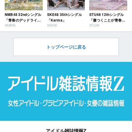
NMB48 32ndシングル
SKE48 35thシングル
STU48 12thシングル
「青春のデッドライ
「Karma」
「傷つくことが青春
NMB48
SKE48
STU48
ン」
だ」
トップページに戻る
アイドル雑誌情報Z