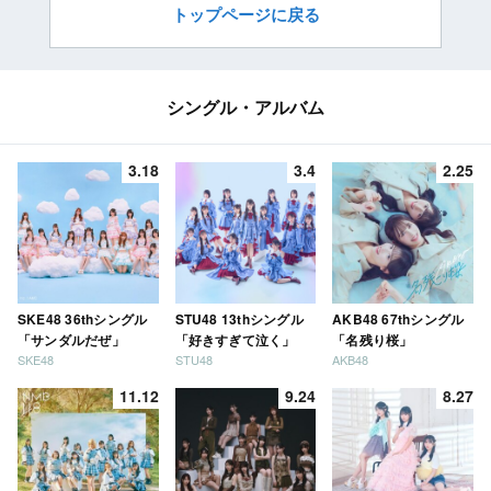
トップページに戻る
シングル・アルバム
3.18
3.4
2.25
SKE48 36thシングル
STU48 13thシングル
AKB48 67thシングル
「サンダルだぜ」
「好きすぎて泣く」
「名残り桜」
SKE48
STU48
AKB48
11.12
9.24
8.27