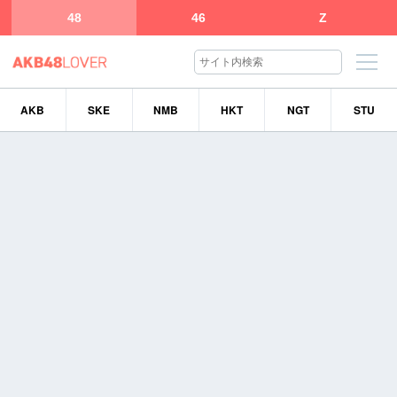
48
46
Z
AKB
SKE
NMB
HKT
NGT
STU