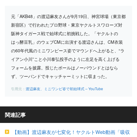
元「AKB48」の渡辺麻友さんが9月19日、神宮球場（東京都
新宿区）で行われたプロ野球・東京ヤクルトスワローズ対
阪神タイガース戦で始球式に初挑戦した。「ヤクルトの
はっ酵豆乳」のウェブCMに出演する渡辺さんは、CM衣装
の60年代風のミニワンピース姿でマウンドへ上がると、“ラ
イアン小川”こと小川泰弘投手のように左足を高く上げる
フォームを披露。投じたボールはノーバウンドとはなら
ず、ツーバンドでキャッチャーミットに収まった。
渡辺麻友、ミニワンピ姿で初始球式 – YouTube
関連記事
【動画】渡辺麻友が七変化！ヤクルトWeb動画「吸収