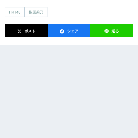
HKT48
指原莉乃
ポスト
シェア
送る