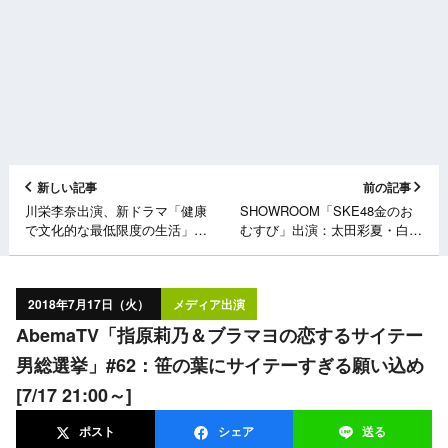
新しい記事
前の記事
川栄李奈出演、新ドラマ「健康
SHOWROOM「SKE48金のお
で文化的な最低限度の生活」第
むすび」出演：太田彩夏・白井
1話 [7/17 21:00〜]
琴望 [7/17 19:30～]
2018年7月17日（火）
メディア出演
AbemaTV「指原莉乃＆ブラマヨの恋するサイテー
男総選挙」#62：笹の葉にサイテーすぎる願い込め
[7/17 21:00～]
ポスト
シェア
送る