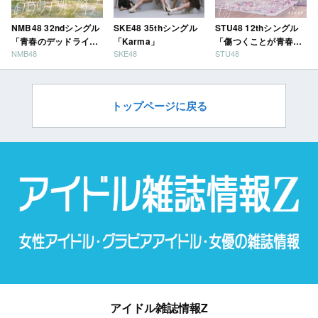
NMB48 32ndシングル
SKE48 35thシングル
STU48 12thシングル
「青春のデッドライ
「Karma」
「傷つくことが青春
NMB48
SKE48
STU48
ン」
だ」
トップページに戻る
アイドル雑誌情報Z