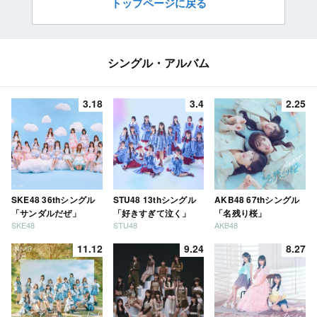
トップページに戻る
シングル・アルバム
3.18
3.4
2.25
SKE48 36thシングル
STU48 13thシングル
AKB48 67thシングル
「サンダルだぜ」
「好きすぎて泣く」
「名残り桜」
SKE48
STU48
AKB48
11.12
9.24
8.27