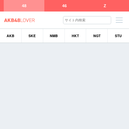
48
46
Z
AKB
SKE
NMB
HKT
NGT
STU