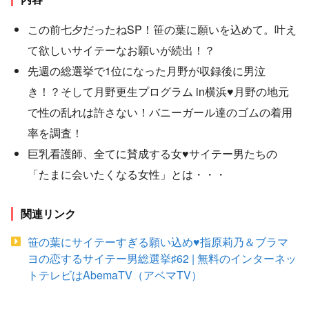
この前七夕だったねSP！笹の葉に願いを込めて。叶え
て欲しいサイテーなお願いが続出！？
先週の総選挙で1位になった月野が収録後に男泣
き！？そして月野更生プログラム in横浜♥月野の地元
で性の乱れは許さない！バニーガール達のゴムの着用
率を調査！
巨乳看護師、全てに賛成する女♥サイテー男たちの
「たまに会いたくなる女性」とは・・・
関連リンク
笹の葉にサイテーすぎる願い込め♥指原莉乃＆ブラマ
ヨの恋するサイテー男総選挙♯62 | 無料のインターネッ
トテレビはAbemaTV（アベマTV）