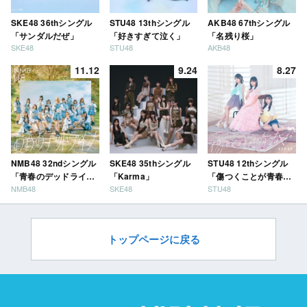
SKE48 36thシングル
STU48 13thシングル
AKB48 67thシングル
「サンダルだぜ」
「好きすぎて泣く」
「名残り桜」
SKE48
STU48
AKB48
11.12
9.24
8.27
NMB48 32ndシングル
SKE48 35thシングル
STU48 12thシングル
「青春のデッドライ
「Karma」
「傷つくことが青春
NMB48
SKE48
STU48
ン」
だ」
トップページに戻る