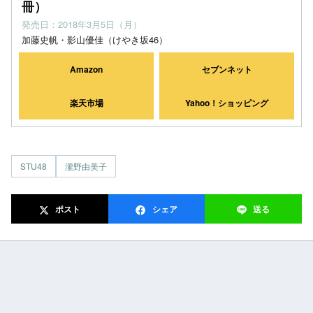
冊）
発売日：2018年3月5日（月）
加藤史帆・影山優佳（けやき坂46）
Amazon
セブンネット
楽天市場
Yahoo！ショッピング
STU48
瀧野由美子
ポスト
シェア
送る