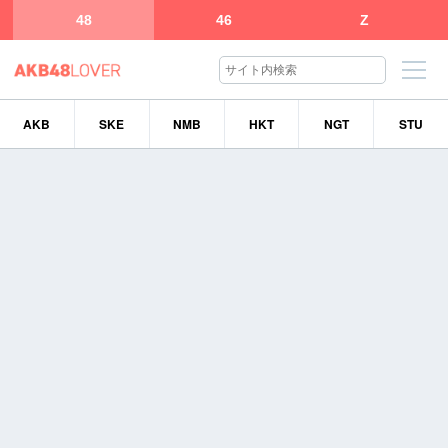
48
46
Z
AKB
SKE
NMB
HKT
NGT
STU