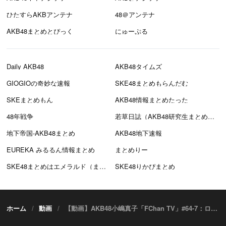
ひたすらAKBアンテナ
48＠アンテナ
AKB48まとめとぴっく
にゅーぷる
Daily AKB48
AKB48タイムズ
GIOGIOの奇妙な速報
SKE48まとめもらんだむ
SKEまとめもん
AKB48情報まとめたった
48年戦争
若草日誌（AKB48研究生まとめブログ）
地下帝国-AKB48まとめ
AKB48地下速報
EUREKA みるるん情報まとめ
まとめりー
SKE48まとめはエメラルド（まとえめ）
SKE48りかぴまとめ
ホーム
動画
【動画】AKB48小嶋真子「FChan TV」#64-7：ロシアW杯で注目すべき選手5人（後編） ＜W杯直前SP＞