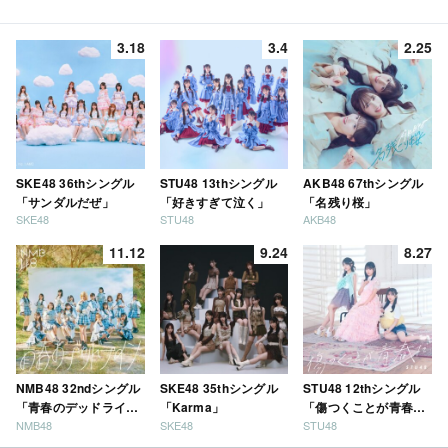
3.18
3.4
2.25
SKE48 36thシングル
STU48 13thシングル
AKB48 67thシングル
「サンダルだぜ」
「好きすぎて泣く」
「名残り桜」
SKE48
STU48
AKB48
11.12
9.24
8.27
NMB48 32ndシングル
SKE48 35thシングル
STU48 12thシングル
「青春のデッドライ
「Karma」
「傷つくことが青春
NMB48
SKE48
STU48
ン」
だ」