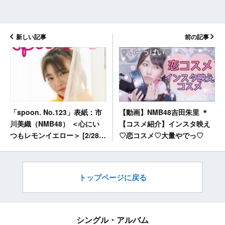
新しい記事
前の記事
【動画】NMB48吉田朱里 ＊
「spoon. No.123」表紙：市
【コスメ紹介】インスタ映え
川美織（NMB48） ＜心にい
♡恋コスメ♡大量やでっ♡
つもレモンイエロー＞ [2/28発
売]
トップページに戻る
シングル・アルバム