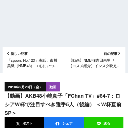
新しい記事
前の記事
「spoon. No.123」表紙：市川
【動画】NMB48吉田朱里 ＊
美織（NMB48） ＜心にいつも
【コスメ紹介】インスタ映え♡
レモンイエロー＞ [2/28発売]
恋コスメ♡大量やでっ♡
2018年2月23日（金）
動画
【動画】AKB48小嶋真子「FChan TV」#64-7：ロ
シアW杯で注目すべき選手5人（後編） ＜W杯直前
SP＞
ポスト
シェア
送る