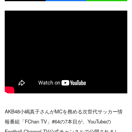
AKB48小嶋真子さんがMCを務める次世代サッカー情
報番組「FChan TV」#64の7本目が、YouTubeの
Football Channel.TV公式チャンネルで公開されまし