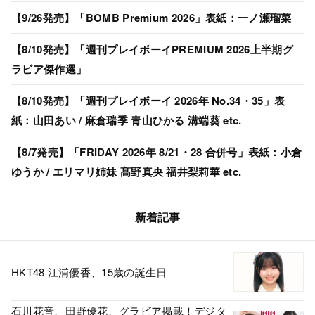
【9/26発売】「BOMB Premium 2026」表紙：一ノ瀬瑠菜
【8/10発売】「週刊プレイボーイPREMIUM 2026上半期グ
ラビア傑作選」
【8/10発売】「週刊プレイボーイ 2026年 No.34・35」表
紙：山田あい / 麻倉瑞季 青山ひかる 溝端葵 etc.
【8/7発売】「FRIDAY 2026年 8/21・28 合併号」表紙：小倉
ゆうか / エリマリ姉妹 髙野真央 福井梨莉華 etc.
新着記事
HKT48 江浦優香、15歳の誕生日
石川花音、田野優花、グラビア掲載！デジタ