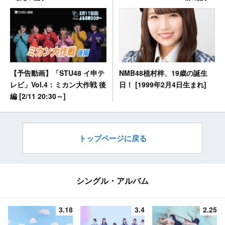
NMB48植村梓、19歳の誕生
【予告動画】「STU48 イ申テ
日！ [1999年2月4日生まれ]
レビ」Vol.4：ミカン大作戦 後
編 [2/11 20:30～]
トップページに戻る
シングル・アルバム
3.18
3.4
2.25