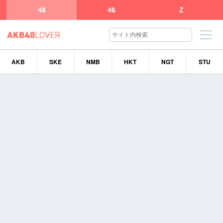
48
46
Z
AKB
SKE
NMB
HKT
NGT
STU