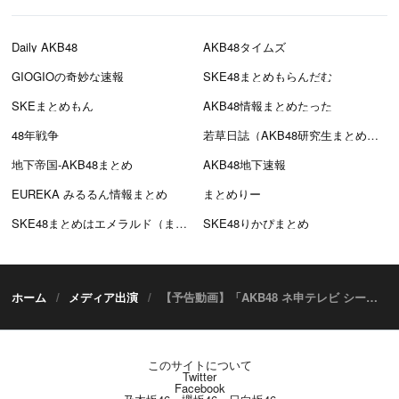
Daily AKB48
AKB48タイムズ
GIOGIOの奇妙な速報
SKE48まとめもらんだむ
SKEまとめもん
AKB48情報まとめたった
48年戦争
若草日誌（AKB48研究生まとめブログ）
地下帝国-AKB48まとめ
AKB48地下速報
EUREKA みるるん情報まとめ
まとめりー
SKE48まとめはエメラルド（まとえめ）
SKE48りかぴまとめ
ホーム
メディア出演
【予告動画】「AKB48 ネ申テレビ シーズン27」Vol.4：不眠耐久レース 北原よ永遠に 前編 [2/11 20:00～]
このサイトについて
Twitter
Facebook