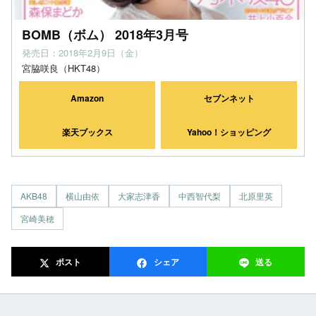
BOMB（ボム） 2018年3月号
発売日：2018年2月9日（金）
宮脇咲良（HKT48）
Amazon
セブンネット
楽天ブックス
Yahoo！ショッピング
AKB48
横山由依
大家志津香
中西智代梨
北原里英
宮崎美穂
ポスト
シェア
送る