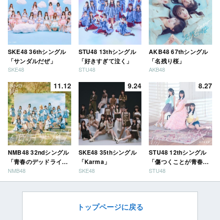
SKE48 36thシングル
STU48 13thシングル
AKB48 67thシングル
「サンダルだぜ」
「好きすぎて泣く」
「名残り桜」
SKE48
STU48
AKB48
11.12
9.24
8.27
NMB48 32ndシングル
SKE48 35thシングル
STU48 12thシングル
「青春のデッドライ
「Karma」
「傷つくことが青春
NMB48
SKE48
STU48
ン」
だ」
トップページに戻る