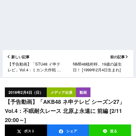
新しい記事
前の記事
【予告動画】「STU48 イ申テ
NMB48植村梓、19歳の誕生
レビ」Vol.4：ミカン大作戦 後
日！ [1999年2月4日生まれ]
編 [2/11 20:30～]
2018年2月4日（日）
メディア出演
動画
【予告動画】「AKB48 ネ申テレビ シーズン27」
Vol.4：不眠耐久レース 北原よ永遠に 前編 [2/11
20:00～]
ポスト
シェア
送る