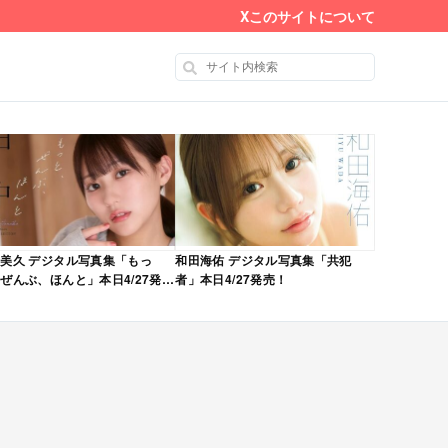
X
このサイトについて
美久 デジタル写真集「もっ
和田海佑 デジタル写真集「共犯
ぜんぶ、ほんと」本日4/27発
者」本日4/27発売！
！