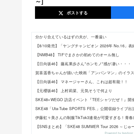
～]
ポスト
する
分かり合えているはずの夫が、一番遠い
【NMB48】 TIFでまさかの初めてのオール無し
【日向坂46】 藤嶌果歩さん"ホンモノ"感が凄い・・・
【日向坂46】 マネージャーさん、これは超有能！！
【元櫻坂46】 上村莉菜、元気そうで何より
Powered by livedo