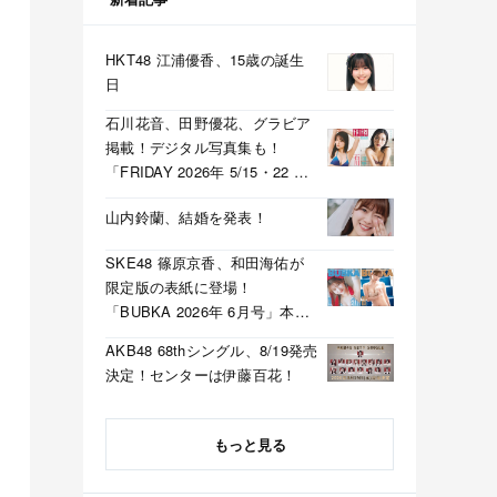
HKT48 江浦優香、15歳の誕生
日
石川花音、田野優花、グラビア
掲載！デジタル写真集も！
「FRIDAY 2026年 5/15・22 合
併号」本日5/1発売！
山内鈴蘭、結婚を発表！
SKE48 篠原京香、和田海佑が
限定版の表紙に登場！
「BUBKA 2026年 6月号」本日
4/30発売！
AKB48 68thシングル、8/19発売
決定！センターは伊藤百花！
もっと見る