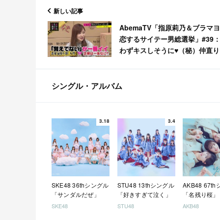
新しい記事
AbemaTV「指原莉乃＆ブラマ
恋するサイテー男総選挙」#39
わずキスしそうに♥（秘）仲直り
[1/30 21:00～]
シングル・アルバム
3.18
3.4
SKE48 36thシングル
STU48 13thシングル
AKB48 67t
「サンダルだぜ」
「好きすぎて泣く」
「名残り桜」
SKE48
STU48
AKB48