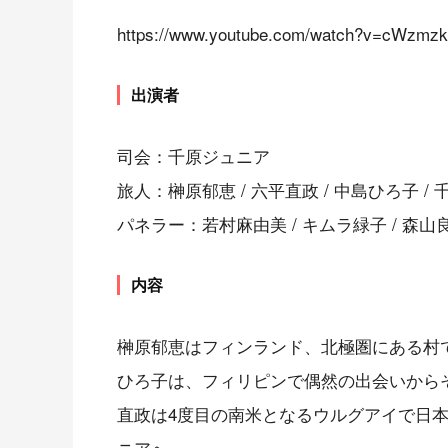
https://www.youtube.com/watch?v=cWzmz
出演者
司会：千原ジュニア
旅人：榊原郁恵 / 六平直政 / 中島ひろ子 /
パネラー：若村麻由美 / キムラ緑子 / 森山良
内容
榊原郁恵はフィンランド、北極圏にある村
ひろ子は、フィリピンで偶然の出会いから
直政は4度目の南米となるウルグアイで日
ニアへ。