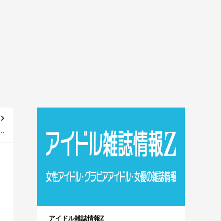
00
～]
アイドル雑誌情報Z