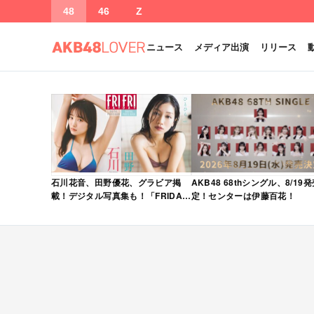
48
46
Z
ニュース
メディア出演
リリース
石川花音、田野優花、グラビア掲
AKB48 68thシングル、8/19
載！デジタル写真集も！「FRIDAY
定！センターは伊藤百花！
2026年 5/15・22 合併号」本日5/1
発売！