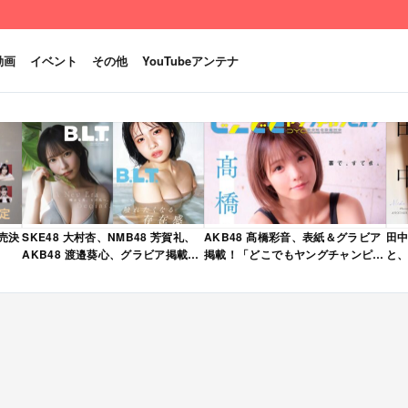
動画
イベント
その他
YouTubeアンテナ
発売決
SKE48 大村杏、NMB48 芳賀礼、
AKB48 髙橋彩音、表紙＆グラビア
田中
AKB48 渡邉葵心、グラビア掲載！
掲載！「どこでもヤングチャンピオ
と、
限定表紙版も！「B.L.T. 2026年 6
ン 2026年 5月号」本日4/28発売！
売
月号」本日4/28発売！