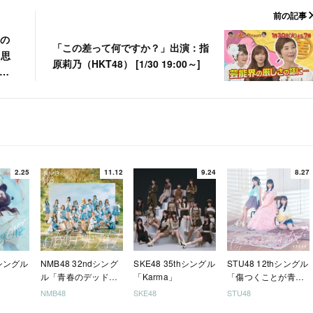
前の記事
ヨの
「この差って何ですか？」出演：指
：思
原莉乃（HKT48） [1/30 19:00～]
術
2.25
11.12
9.24
8.27
hシングル
NMB48 32ndシング
SKE48 35thシングル
STU48 12thシングル
ル「青春のデッドラ
「Karma」
「傷つくことが青春
イン」
だ」
NMB48
SKE48
STU48