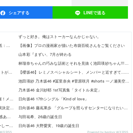
シェア
する
LINEで
送る
ずっと好き。俺はストーカーなんかじゃない。
【8/10発売】「ヤングチャンピオン 2026年 No.16」表紙：東雲うみ / 斉藤優里 えなこ 高鶴桃羽 etc.
【画像】プロの漫画家が描いた布袋百椛さんをご覧ください
山本彩『まずい、7月が終わる
林瑠奈ちゃんの巧みな話術とそれを見抜く池田瑛紗ちゃん!!!【乃木坂46】
賀喜遥香ちゃんが描いた映画「アンパンマン」のイラストが上手すぎる！！！【乃木坂46】
【櫻坂46】レミノスペシャルシート、メンバーと近すぎて…【全国ツアー2026】
池田瑛紗 乃木坂46 #冨里奈央 #菅原咲月 #shorts 一ノ瀬美空 五百城茉央 瀬戸口心月 奥の反応まとめ
乃木坂46 金川紗耶 1st写真集「タイトル未定」
SKE48×WEGO 訪店イベント『TEEシャツだぜ！』開催！メンバーが大須店でコーディネート【SNSまとめ】
日向坂46 17thシングル「Kind of love」
SKE48「Uta-Tube SPORTS FES.」公開収録ライブ出演決定！
日向坂46 藤嶌果歩 「グループを照らすセンターになりたい」何倍もキラキラしたかほりんが降臨【坂道の火曜日】
伊藤虹々美さんの制服TikTok3連発が可愛すぎる！青春感あふれるダンス動画に注目✨
与田祐希、26歳の誕生日
【SNSまとめ】「SKE48 SUMMER Tour 2026 ～じゅーしーすぷらっしゅ だぜ！～」東京公演 ベリー組 ...
日向坂46 大野愛実、19歳の誕生日
or 相互RSS
Powered by livedoor 相互RSS