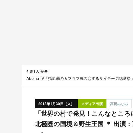
新しい記事
AbemaTV「指原莉乃＆ブラマヨの恋するサイテー男総選挙
#39：思わずキスしそうに♥（秘）仲直り術 [1/30 21:00～]
2018年1月30日（火）
メディア出演
高橋みなみ
「世界の村で発見！こんなところに日本人」波乱の人生SP
北極圏の国境＆野生王国 ＊ 出演：高橋み