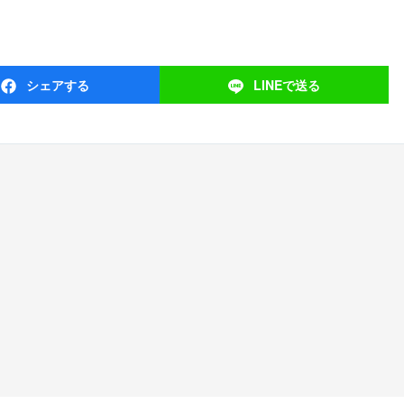
シェア
する
LINEで
送る