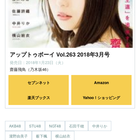
アップトゥボーイ Vol.263 2018年3月号
発売日：2018年1月23日（火）
齋藤飛鳥（乃木坂46）
セブンネット
Amazon
楽天ブックス
Yahoo！ショッピング
AKB48
STU48
NGT48
石田千穂
中井りか
瀧野由美子
薮下楓
横山結衣