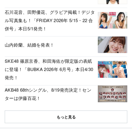
石川花音、田野優花、グラビア掲載！デジタ
ル写真集も！「FRIDAY 2026年 5/15・22 合
併号」本日5/1発売！
山内鈴蘭、結婚を発表！
SKE48 篠原京香、和田海佑が限定版の表紙
に登場！「BUBKA 2026年 6月号」本日4/30
発売！
AKB48 68thシングル、8/19発売決定！セン
ターは伊藤百花！
もっと見る