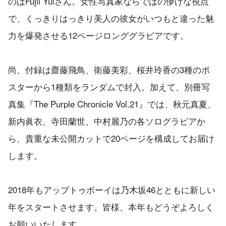
のはFujii Yuiさん。女性写真家ならではの儚げな視点
で、くっきりはっきり美人の彼女がいつもと違った魅
力を爆発させる12ページロンググラビアです。
尚、付録は齋藤飛鳥、衛藤美彩、桜井玲香の3種のポ
スターから1種類をランダムで封入。加えて、別冊写
真集『The Purple Chronicle Vol.21』では、秋元真夏、
新内眞衣、寺田蘭世、中村麗乃の各ソログラビアか
ら、貴重な未公開カットで20ページを構成してお届け
します。
2018年もアップトゥボーイは乃木坂46とともに新しい
年をスタートさせます。皆様、本年もどうぞよろしく
お願いいたします。