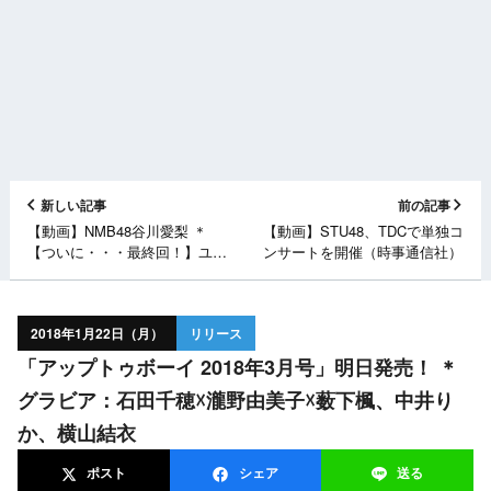
新しい記事
前の記事
【動画】NMB48谷川愛梨 ＊
【動画】STU48、TDCで単独コ
【ついに・・・最終回！】ユー
ンサートを開催（時事通信社）
チューバーさゆり大反省会
2018年1月22日（月）
リリース
「アップトゥボーイ 2018年3月号」明日発売！ ＊
グラビア：石田千穂☓瀧野由美子☓薮下楓、中井り
か、横山結衣
ポスト
シェア
送る