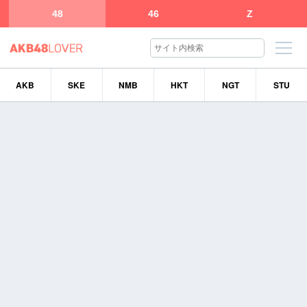
48
46
Z
AKB
SKE
NMB
HKT
NGT
STU