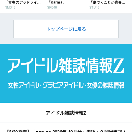
「青春のデッドライ
「Karma」
「傷つくことが青春
NMB48
SKE48
STU48
ン」
だ」
トップページに戻る
アイドル雑誌情報Z
【8/20発売】「non-no 2026年 10月号」表紙：久間田琳加 /