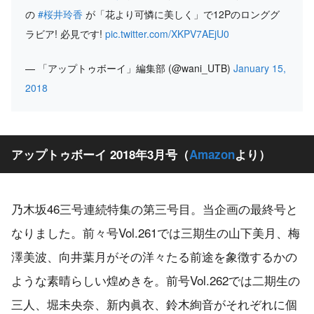
の
#桜井玲香
が「花より可憐に美しく」で12Pのロンググ
ラビア! 必見です!
pic.twitter.com/XKPV7AEjU0
— 「アップトゥボーイ」編集部 (@wani_UTB)
January 15,
2018
アップトゥボーイ 2018年3月号（
Amazon
より）
乃木坂46三号連続特集の第三号目。当企画の最終号と
なりました。前々号Vol.261では三期生の山下美月、梅
澤美波、向井葉月がその洋々たる前途を象徴するかの
ような素晴らしい煌めきを。前号Vol.262では二期生の
三人、堀未央奈、新内眞衣、鈴木絢音がそれぞれに個