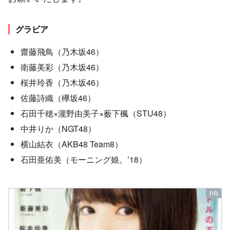
グラビア
齋藤飛鳥（乃木坂46）
衛藤美彩（乃木坂46）
桜井玲香（乃木坂46）
佐藤詩織（欅坂46）
石田千穂×瀧野由美子×薮下楓（STU48）
中井りか（NGT48）
横山結衣（AKB48 Team8）
石田亜佑美（モーニング娘。’18）