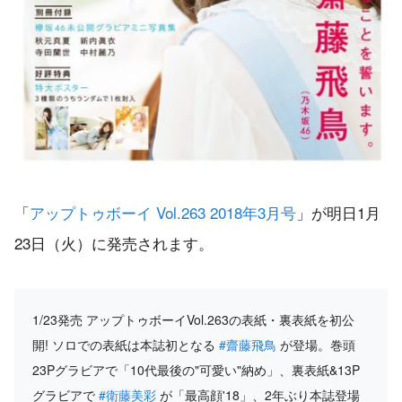
「
アップトゥボーイ Vol.263 2018年3月号
」が明日1月
23日（火）に発売されます。
1/23発売 アップトゥボーイVol.263の表紙・裏表紙を初公
開! ソロでの表紙は本誌初となる
#齋藤飛鳥
が登場。巻頭
23Pグラビアで「10代最後の"可愛い"納め」、裏表紙&13P
グラビアで
#衛藤美彩
が「最高顔'18」、2年ぶり本誌登場