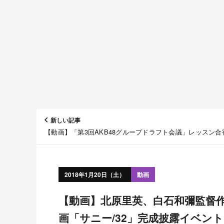
新しい記事
【動画】「第3回AKB48グループドラフト会議」レッスン合
キュメント #2
2018年1月20日（土）
動画
【動画】北原里英、白石和彌監督作品での主演に感激 ＊ 映
画「サニー/32」完成披露イベント（M