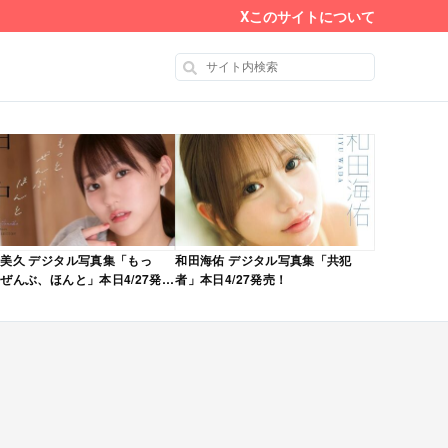
X
このサイトについて
美久 デジタル写真集「もっ
和田海佑 デジタル写真集「共犯
ぜんぶ、ほんと」本日4/27発
者」本日4/27発売！
！