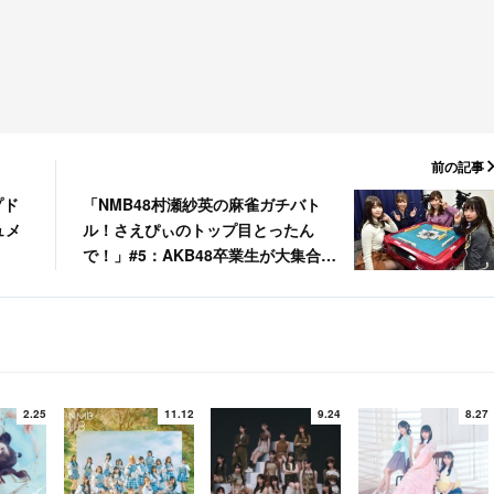
前の記事
プド
「NMB48村瀬紗英の麻雀ガチバト
ュメ
ル！さえぴぃのトップ目とったん
で！」#5：AKB48卒業生が大集合！
[1/20 24:00～]
2.25
11.12
9.24
8.27