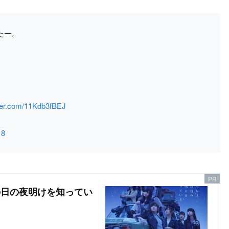
たー。
tter.com/11Kdb3fBEJ
18
あの日の夜明けを知ってい