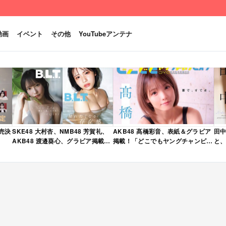
動画
イベント
その他
YouTubeアンテナ
発売決
SKE48 大村杏、NMB48 芳賀礼、
AKB48 髙橋彩音、表紙＆グラビア
田中
AKB48 渡邉葵心、グラビア掲載！
掲載！「どこでもヤングチャンピオ
と、
限定表紙版も！「B.L.T. 2026年 6
ン 2026年 5月号」本日4/28発売！
売
月号」本日4/28発売！