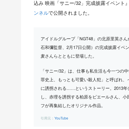
込み 映画「サニー/32」完成披露イベント』
ンネル
で公開されました。
アイドルグループ「NGT48」の北原里英さん
石和彌監督、2月17日公開）の完成披露イベ
麦さんらとともに登場した。
「サニー/32」は、仕事も私生活も今一つの
罪史上、もっとも可愛い殺人犯」と呼ばれ、
に誘拐される……というストーリー。2013
し、赤理を誘拐する柏原をピエールさん、小
フが再集結したオリジナル作品。
YouTube