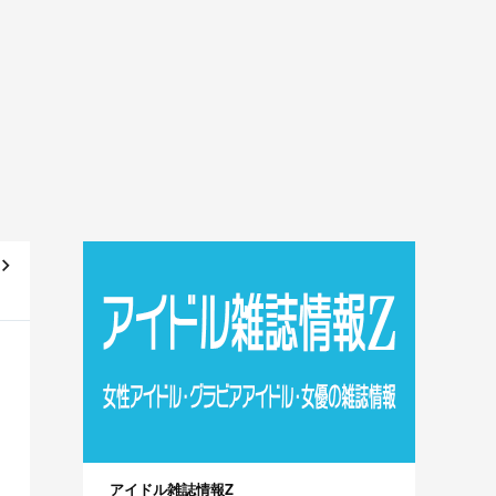
た
～]
アイドル雑誌情報Z