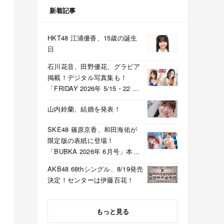
新着記事
HKT48 江浦優香、15歳の誕生
日
石川花音、田野優花、グラビア
掲載！デジタル写真集も！
「FRIDAY 2026年 5/15・22 合
併号」本日5/1発売！
山内鈴蘭、結婚を発表！
SKE48 篠原京香、和田海佑が
限定版の表紙に登場！
「BUBKA 2026年 6月号」本日
4/30発売！
AKB48 68thシングル、8/19発売
決定！センターは伊藤百花！
もっと見る