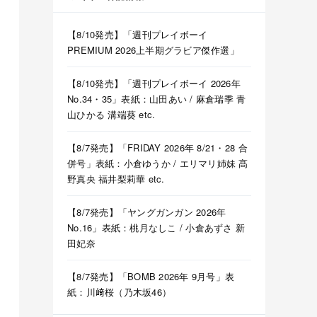
【8/10発売】「週刊プレイボーイ
PREMIUM 2026上半期グラビア傑作選」
【8/10発売】「週刊プレイボーイ 2026年
No.34・35」表紙：山田あい / 麻倉瑞季 青
山ひかる 溝端葵 etc.
【8/7発売】「FRIDAY 2026年 8/21・28 合
併号」表紙：小倉ゆうか / エリマリ姉妹 髙
野真央 福井梨莉華 etc.
【8/7発売】「ヤングガンガン 2026年
No.16」表紙：桃月なしこ / 小倉あずさ 新
田妃奈
【8/7発売】「BOMB 2026年 9月号」表
紙：川﨑桜（乃木坂46）