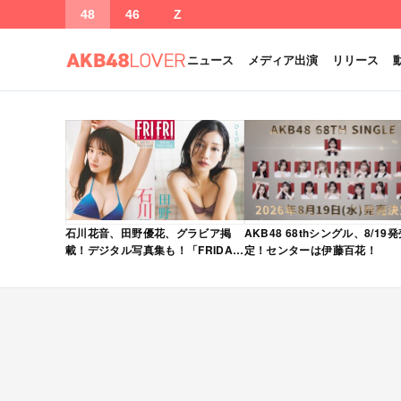
48
46
Z
ニュース
メディア出演
リリース
石川花音、田野優花、グラビア掲
AKB48 68thシングル、8/19
載！デジタル写真集も！「FRIDAY
定！センターは伊藤百花！
2026年 5/15・22 合併号」本日5/1
発売！