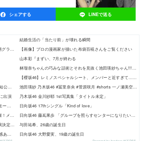
シェア
する
LINEで
送る
結婚生活の「当たり前」が壊れる瞬間
【8/10発売】「週刊プレイボーイPREMIUM 2026上半期グラビア傑作選」
【画像】プロの漫画家が描いた布袋百椛さんをご覧ください
山本彩『まずい、7月が終わる
林瑠奈ちゃんの巧みな話術とそれを見抜く池田瑛紗ちゃん!!!【乃木坂46】
【櫻坂46】レミノスペシャルシート、メンバーと近すぎて…【全国ツアー2026】
【日向坂46】 まさかの楽曲も披露！『三期生LIVE』愛知公演のレポがこちら
池田瑛紗 乃木坂46 #冨里奈央 #菅原咲月 #shorts 一ノ瀬美空 五百城茉央 瀬戸口心月 奥の反応まとめ
」に出演
乃木坂46 金川紗耶 1st写真集「タイトル未定」
SKE48 河村優愛さん『IDOL FILE Vol.42』掲載決定！モード系ファッションで新たな魅力を披露
日向坂46 17thシングル「Kind of love」
SKE48×WEGO 訪店イベント『TEEシャツだぜ！』開催！メンバーが大須店でコーディネート【SNSまとめ】
日向坂46 藤嶌果歩 「グループを照らすセンターになりたい」何倍もキラキラしたかほりんが降臨【坂道の火曜日】
SKE48「Uta-Tube SPORTS FES.」公開収録ライブ出演決定！
与田祐希、26歳の誕生日
伊藤虹々美さんの制服TikTok3連発が可愛すぎる！青春感あふれるダンス動画に注目✨
日向坂46 大野愛実、19歳の誕生日
or 相互RSS
Powered by livedoor 相互RSS