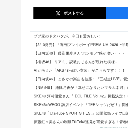
ポスト
する
ブブ家のドタバタが、今日も愛おしい！
【日向坂46】 藤嶌果歩さん"ホンモノ"感が凄い・・・
【櫻坂46】 リアミ、説教おじさんが現れた模様...
AIが考えた「AKB48っぽい衣装」がこちらです！！！
【NMB48】 池帆乃香が「幸せになりたいマサムネ君
Powered by livedo