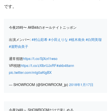
です。
今夜25時〜 AKB48のオールナイトニッポン
出演メンバー:
#村山彩希
#小田えりな
#植木南央
#白間美瑠
#瀧野由美子
通常視聴
https://t.co/SjXcrI1wso
VR視聴
https://t.co/zXlbrUJxRF
#akb48ann
pic.twitter.com/mtg0aKigBX
— SHOWROOM (@SHOWROOM_jp)
2018年1月17日
今夜24時～ SHOWROOMだけで楽しめる