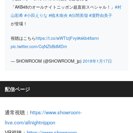
「AKB48のオールナイトニッポン超直前スペシャル！」
#村
山彩希
#小田えりな
#植木南央
#白間美瑠
#瀧野由美子
が登場！
視聴はこちら
https://t.co/wWTtzjFvyi
#akb48ann
pic.twitter.com/CqNZbBdMDm
— SHOWROOM (@SHOWROOM_jp)
2018年1月17日
配信ページ
通常視聴：
https://www.showroom-
live.com/allnightnippon
VR視聴：
https://www.showroom-