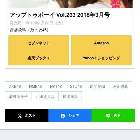
アップトゥボーイ Vol.263 2018年3月号
発売日：2018年1月23日（火）
齋藤飛鳥（乃木坂46）
セブンネット
Amazon
楽天ブックス
Yahoo！ショッピング
AKB48
NMB48
HKT48
STU48
白間美瑠
村山彩希
瀧野由美子
小田えりな
植木南央
ポスト
シェア
送る