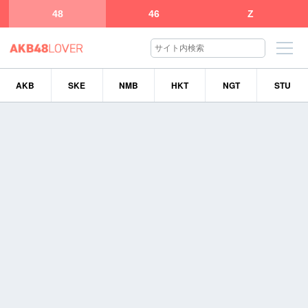
48
46
Z
AKB
SKE
NMB
HKT
NGT
STU