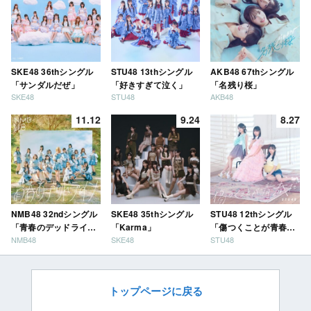
SKE48 36thシングル
STU48 13thシングル
AKB48 67thシングル
「サンダルだぜ」
「好きすぎて泣く」
「名残り桜」
SKE48
STU48
AKB48
11.12
9.24
8.27
NMB48 32ndシングル
SKE48 35thシングル
STU48 12thシングル
「青春のデッドライ
「Karma」
「傷つくことが青春
NMB48
SKE48
STU48
ン」
だ」
トップページに戻る