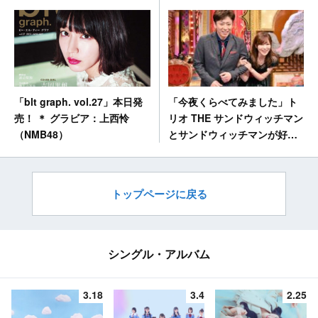
「blt graph. vol.27」本日発
「今夜くらべてみました」ト
売！ ＊ グラビア：上西怜
リオ THE サンドウィッチマン
（NMB48）
とサンドウィッチマンが好き
な女 ＊ 出演：指原莉乃
（HKT48） [1/17 21:00～]
トップページに戻る
シングル・アルバム
3.18
3.4
2.25