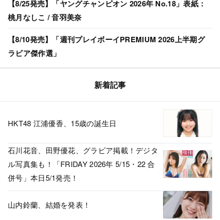
【8/25発売】「ヤングチャンピオン 2026年 No.18」表紙：
桃月なしこ / 音羽美奈
【8/10発売】「週刊プレイボーイPREMIUM 2026上半期グ
ラビア傑作選」
新着記事
HKT48 江浦優香、15歳の誕生日
石川花音、田野優花、グラビア掲載！デジタ
ル写真集も！「FRIDAY 2026年 5/15・22 合
併号」本日5/1発売！
山内鈴蘭、結婚を発表！