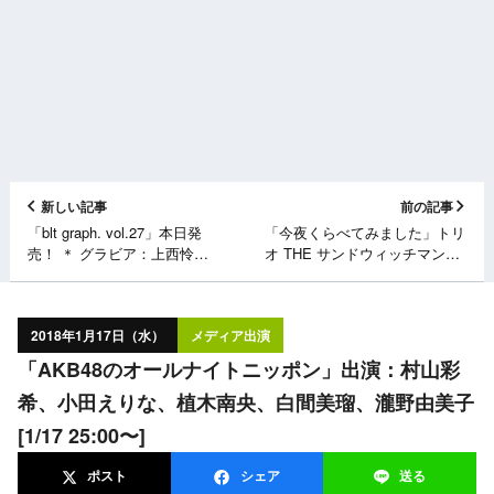
新しい記事
前の記事
「blt graph. vol.27」本日発
「今夜くらべてみました」トリ
売！ ＊ グラビア：上西怜
オ THE サンドウィッチマンと
（NMB48）
サンドウィッチマンが好きな女
＊ 出演：指原莉乃（HKT48）
[1/17 21:00～]
2018年1月17日（水）
メディア出演
「AKB48のオールナイトニッポン」出演：村山彩
希、小田えりな、植木南央、白間美瑠、瀧野由美子
[1/17 25:00〜]
ポスト
シェア
送る