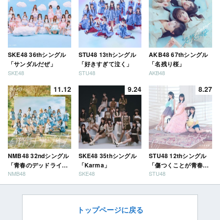
SKE48 36thシングル
STU48 13thシングル
AKB48 67thシングル
「サンダルだぜ」
「好きすぎて泣く」
「名残り桜」
SKE48
STU48
AKB48
11.12
9.24
8.27
NMB48 32ndシングル
SKE48 35thシングル
STU48 12thシングル
「青春のデッドライ
「Karma」
「傷つくことが青春
NMB48
SKE48
STU48
ン」
だ」
トップページに戻る