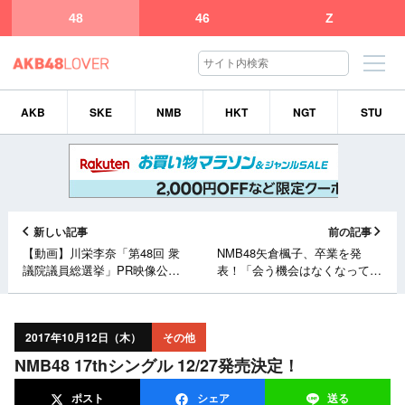
48
46
Z
AKB
SKE
NMB
HKT
NGT
STU
新しい記事
前の記事
【動画】川栄李奈「第48回 衆
NMB48矢倉楓子、卒業を発
議院議員総選挙」PR映像公
表！「会う機会はなくなってし
開！
まうかも」
2017年10月12日（木）
その他
NMB48 17thシングル 12/27発売決定！
ポスト
シェア
送る