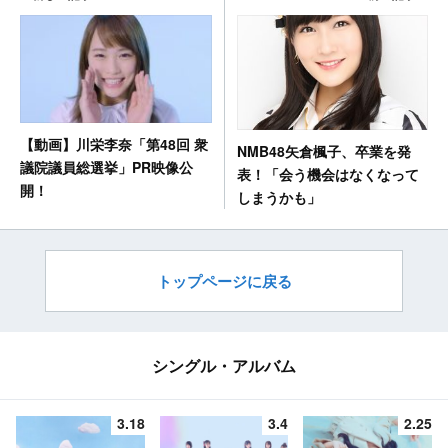
【動画】川栄李奈「第48回 衆
NMB48矢倉楓子、卒業を発
議院議員総選挙」PR映像公
表！「会う機会はなくなって
開！
しまうかも」
トップページに戻る
シングル・アルバム
3.18
3.4
2.25