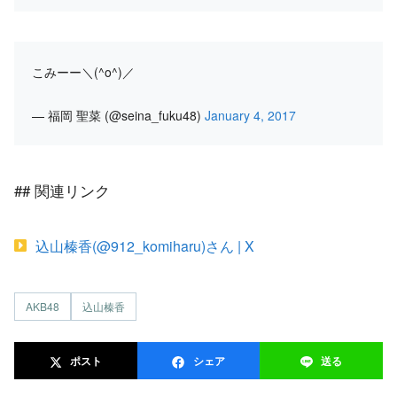
こみーー＼(^o^)／
— 福岡 聖菜 (@seina_fuku48)
January 4, 2017
## 関連リンク
込山榛香(@912_komiharu)さん | X
AKB48
込山榛香
ポスト
シェア
送る