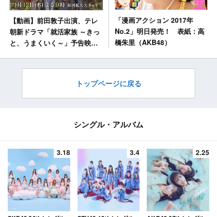
「漫画アクション 2017年
【動画】前田敦子出演、テレ
No.2」明日発売！ 表紙：高
朝新ドラマ「就活家族 ～きっ
橋朱里（AKB48）
と、うまくいく～」予告映像
公開！
トップページに戻る
シングル・アルバム
3.18
3.4
2.25