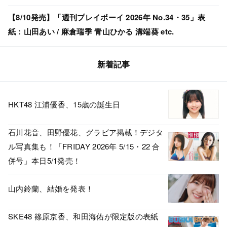
【8/10発売】「週刊プレイボーイ 2026年 No.34・35」表
紙：山田あい / 麻倉瑞季 青山ひかる 溝端葵 etc.
新着記事
HKT48 江浦優香、15歳の誕生日
石川花音、田野優花、グラビア掲載！デジタ
ル写真集も！「FRIDAY 2026年 5/15・22 合
併号」本日5/1発売！
山内鈴蘭、結婚を発表！
SKE48 篠原京香、和田海佑が限定版の表紙