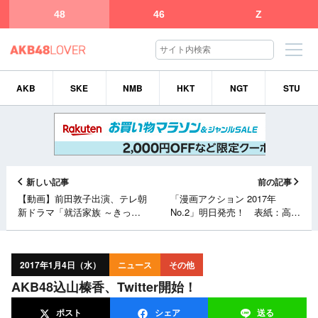
48
46
Z
AKB
SKE
NMB
HKT
NGT
STU
新しい記事
前の記事
【動画】前田敦子出演、テレ朝
「漫画アクション 2017年
新ドラマ「就活家族 ～きっ
No.2」明日発売！ 表紙：高橋
と、うまくいく～」予告映像公
朱里（AKB48）
開！
2017年1月4日（水）
ニュース
その他
AKB48込山榛香、Twitter開始！
ポスト
シェア
送る