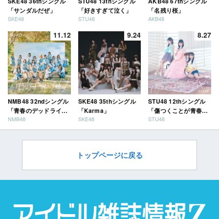
SKE48 36thシングル
STU48 13thシングル
AKB48 67thシングル
「サンダルだぜ」
「好きすぎて泣く」
「名残り桜」
SKE48
STU48
AKB48
11.12
9.24
8.27
NMB48 32ndシングル
SKE48 35thシングル
STU48 12thシングル
「青春のデッドライ
「Karma」
「傷つくことが青春
NMB48
SKE48
STU48
ン」
だ」
トップページに戻る