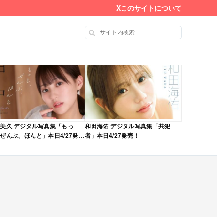
X
このサイトについて
美久 デジタル写真集「もっ
和田海佑 デジタル写真集「共犯
ぜんぶ、ほんと」本日4/27発
者」本日4/27発売！
！