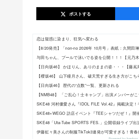
ポスト
する
恋は疑惑に染まり、狂気へ変わる
与田ちゃん、プールで泳いでる姿を公開！！！【元乃木
【櫻坂46】 山下瞳月さん、破天荒すぎる生き方がこち
【日向坂46】 歴代の“点数”一覧、更新される
【NMB48】 「ご乱心！士キャンプ」出演メンバーがこ
Powered by livedo