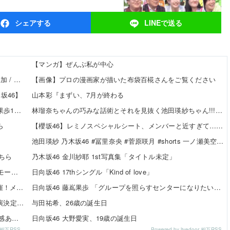
シェア
する
LINEで
送る
【マンガ】ぜんぶ私が中心
【8/20発売】「non-no 2026年 10月号」表紙：久間田琳加 / Hearts2Hearts
【画像】プロの漫画家が描いた布袋百椛さんをご覧ください
坂46】
山本彩『まずい、7月が終わる
【日向坂46】 かほりん、ありのままの姿・・・【藤嶌果歩1st写真集】
林瑠奈ちゃんの巧みな話術とそれを見抜く池田瑛紗ちゃん!!!【乃木坂46】
ら
【櫻坂46】レミノスペシャルシート、メンバーと近すぎて…【全国ツアー2026】
池田瑛紗 乃木坂46 #冨里奈央 #菅原咲月 #shorts 一ノ瀬美空 五百城茉央 瀬戸口心月 奥の反応まとめ
ちら
乃木坂46 金川紗耶 1st写真集「タイトル未定」
SKE48 河村優愛さん『IDOL FILE Vol.42』掲載決定！モード系ファッションで新たな魅力を披露
日向坂46 17thシングル「Kind of love」
SKE48×WEGO 訪店イベント『TEEシャツだぜ！』開催！メンバーが大須店でコーディネート【SNSまとめ】
日向坂46 藤嶌果歩 「グループを照らすセンターになりたい」何倍もキラキラしたかほりんが降臨【坂道の火曜日】
SKE48「Uta-Tube SPORTS FES.」公開収録ライブ出演決定！
与田祐希、26歳の誕生日
伊藤虹々美さんの制服TikTok3連発が可愛すぎる！青春感あふれるダンス動画に注目✨
日向坂46 大野愛実、19歳の誕生日
or 相互RSS
Powered by livedoor 相互RSS