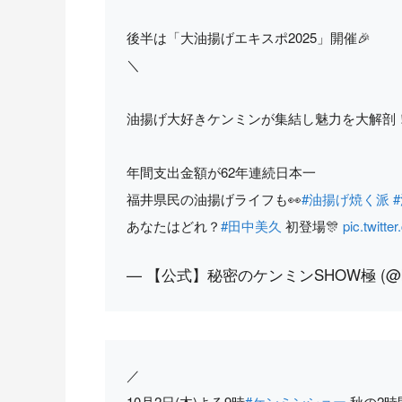
後半は「大油揚げエキスポ2025」開催🎉
＼
油揚げ大好きケンミンが集結し魅力を大解剖
年間支出金額が62年連続日本一
福井県民の油揚げライフも👀
#油揚げ焼く派
あなたはどれ？
#田中美久
初登場🎊
pic.twit
— 【公式】秘密のケンミンSHOW極 (@ken
／
10月2日(木)よる9時
#ケンミンショー
秋の2時