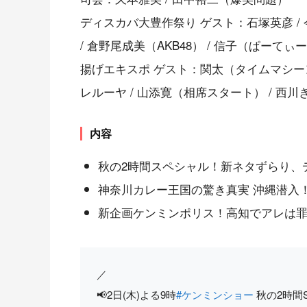
ディスカバ大豊作祭り ゲスト：石塚英彦 / 今井
/ 倉野尾成美（AKB48） / 信子（ぱーてぃーち
揚げエキスポ ゲスト：関太（タイムマシーン3号）
レルーヤ / 山添寛（相席スタート） / 西川き
内容
秋の2時間スペシャル！新ネタずらり、
神奈川カレー王国の驚き真実 沖縄潜入
新企画ケンミンポリス！高知でアレは罪
／
📢2日(木)よる9時
#ケンミンショー
秋の2時間