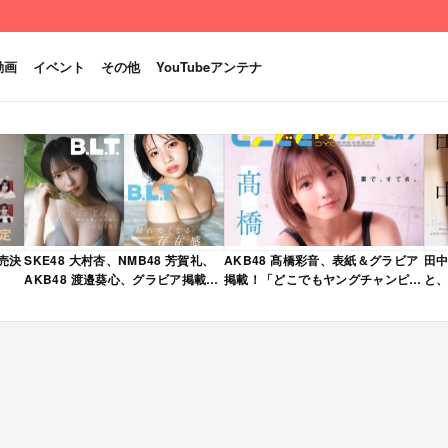
動画
イベント
その他
YouTubeアンテナ
発売決
SKE48 大村杏、NMB48 芳賀礼、
AKB48 髙橋彩音、表紙＆グラビア
田中
AKB48 渡邉葵心、グラビア掲載！
掲載！「どこでもヤングチャンピオ
と、
限定表紙版も！「B.L.T. 2026年 6
ン 2026年 5月号」本日4/28発売！
売
月号」本日4/28発売！