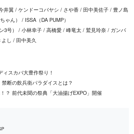
翼 / ケンドーコバヤシ / さや香 / 田中美佐子 / 豊ノ島
ゃん） / ISSA（DA PUMP）
 / 小林幸子 / 高橋愛 / 峰竜太 / 鷲見玲奈 / ガンバ
よし / 田中美久
ディスカバ大豊作祭り！
！禁断の飲兵衛パラダイスとは？
！？ 前代未聞の祭典「大油揚げEXPO」開催
SP