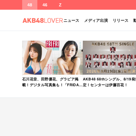
48
46
Z
ニュース
メディア出演
リリース
石川花音、田野優花、グラビア掲
AKB48 68thシングル、8/19
載！デジタル写真集も！「FRIDAY
定！センターは伊藤百花！
2026年 5/15・22 合併号」本日5/1
発売！