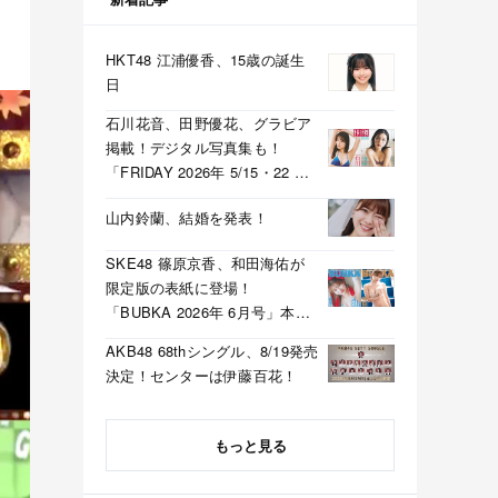
HKT48 江浦優香、15歳の誕生
日
石川花音、田野優花、グラビア
掲載！デジタル写真集も！
「FRIDAY 2026年 5/15・22 合
併号」本日5/1発売！
山内鈴蘭、結婚を発表！
SKE48 篠原京香、和田海佑が
限定版の表紙に登場！
「BUBKA 2026年 6月号」本日
4/30発売！
AKB48 68thシングル、8/19発売
決定！センターは伊藤百花！
もっと見る