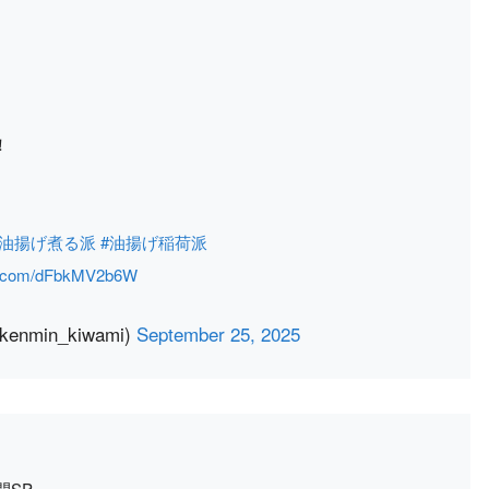
！
#油揚げ煮る派
#油揚げ稲荷派
ter.com/dFbkMV2b6W
min_kiwami)
September 25, 2025
間SP