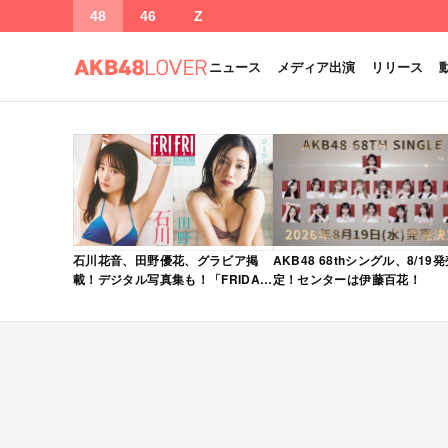
48
46
Z
ニュース
メディア出演
リリース
石川花音、田野優花、グラビア掲
AKB48 68thシングル、8/19
載！デジタル写真集も！「FRIDAY
定！センターは伊藤百花！
2026年 5/15・22 合併号」本日5/1
発売！