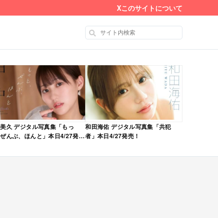
X
このサイトについて
美久 デジタル写真集「もっ
和田海佑 デジタル写真集「共犯
ぜんぶ、ほんと」本日4/27発
者」本日4/27発売！
！