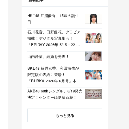
HKT48 江浦優香、15歳の誕生
日
石川花音、田野優花、グラビア
掲載！デジタル写真集も！
「FRIDAY 2026年 5/15・22 合
併号」本日5/1発売！
山内鈴蘭、結婚を発表！
SKE48 篠原京香、和田海佑が
限定版の表紙に登場！
「BUBKA 2026年 6月号」本日
4/30発売！
AKB48 68thシングル、8/19発売
決定！センターは伊藤百花！
もっと見る