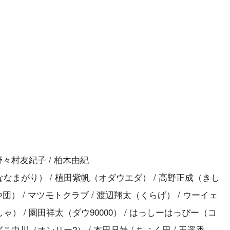
野々村友紀子 / 柏木由紀
なまがり） / 植田紫帆（オダウエダ） / 高野正成（きし
団） / マツモトクラブ / 渡辺翔太（くらげ） / ウーイェ
） / 園田祥太（ダウ90000） / はっしーはっぴー（コ
こ中川（オンリー2） / 本田兄妹 / ちぇく田 / 玉遥香