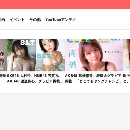
動画
イベント
その他
YouTubeアンテナ
発売決
SKE48 大村杏、NMB48 芳賀礼、
AKB48 髙橋彩音、表紙＆グラビア
田中
AKB48 渡邉葵心、グラビア掲載！
掲載！「どこでもヤングチャンピオ
と、
限定表紙版も！「B.L.T. 2026年 6
ン 2026年 5月号」本日4/28発売！
売
月号」本日4/28発売！