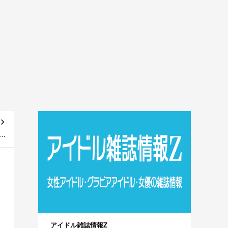
会
e】
アイドル雑誌情報Z