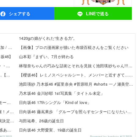
シェア
する
LINEで
送る
1420gの娘がくれた“生きる力”。
【8/20発売】「non-no 2026年 10月号」表紙：久間田琳加 / Hearts2Hearts
【画像】プロの漫画家が描いた布袋百椛さんをご覧ください
坂46】
山本彩『まずい、7月が終わる
【日向坂46】 新曲『イチャイチャ虫』←センターは・・・【18thシングル】
林瑠奈ちゃんの巧みな話術とそれを見抜く池田瑛紗ちゃん!!!【乃木坂46】
【櫻坂46】 サクラミーツ、こんなぎ加入である変化が...【公開収録レポ】
【櫻坂46】レミノスペシャルシート、メンバーと近すぎて…【全国ツアー2026】
…
池田瑛紗 乃木坂46 #冨里奈央 #菅原咲月 #shorts 一ノ瀬美空 五百城茉央 瀬戸口心月 奥の反応まとめ
乃木坂46 金川紗耶 1st写真集「タイトル未定」
SKE48 河村優愛さん『IDOL FILE Vol.42』掲載決定！モード系ファッションで新たな魅力を披露
日向坂46 17thシングル「Kind of love」
SKE48×WEGO 訪店イベント『TEEシャツだぜ！』開催！メンバーが大須店でコーディネート【SNSまとめ】
日向坂46 藤嶌果歩 「グループを照らすセンターになりたい」何倍もキラキラしたかほりんが降臨【坂道の火曜日】
SKE48「Uta-Tube SPORTS FES.」公開収録ライブ出演決定！
与田祐希、26歳の誕生日
伊藤虹々美さんの制服TikTok3連発が可愛すぎる！青春感あふれるダンス動画に注目✨
日向坂46 大野愛実、19歳の誕生日
or 相互RSS
Powered by livedoor 相互RSS