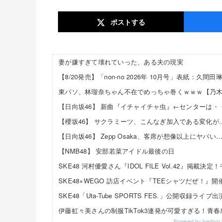
ポスト
する
妻が嫌すぎて壊れていった、ある夫の現実
東パソ、林瑠奈ちゃん不在でめっちゃ巻くｗｗｗ【乃木
【日向坂46】 Zepp Osaka、客席が想像以上にヤバい
【NMB48】 安部若菜アイドル最後の日
Powered by livedo