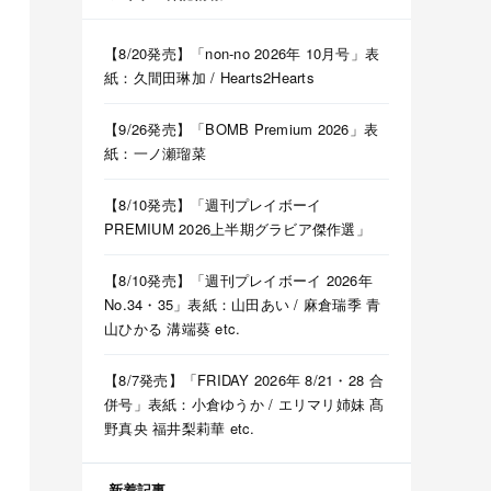
【8/20発売】「non-no 2026年 10月号」表
紙：久間田琳加 / Hearts2Hearts
【9/26発売】「BOMB Premium 2026」表
紙：一ノ瀬瑠菜
【8/10発売】「週刊プレイボーイ
PREMIUM 2026上半期グラビア傑作選」
【8/10発売】「週刊プレイボーイ 2026年
No.34・35」表紙：山田あい / 麻倉瑞季 青
山ひかる 溝端葵 etc.
【8/7発売】「FRIDAY 2026年 8/21・28 合
併号」表紙：小倉ゆうか / エリマリ姉妹 髙
野真央 福井梨莉華 etc.
新着記事