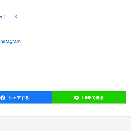
） – X
nstagram
シェア
する
LINEで
送る