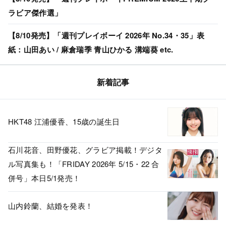
ラビア傑作選」
【8/10発売】「週刊プレイボーイ 2026年 No.34・35」表
紙：山田あい / 麻倉瑞季 青山ひかる 溝端葵 etc.
新着記事
HKT48 江浦優香、15歳の誕生日
石川花音、田野優花、グラビア掲載！デジタ
ル写真集も！「FRIDAY 2026年 5/15・22 合
併号」本日5/1発売！
山内鈴蘭、結婚を発表！