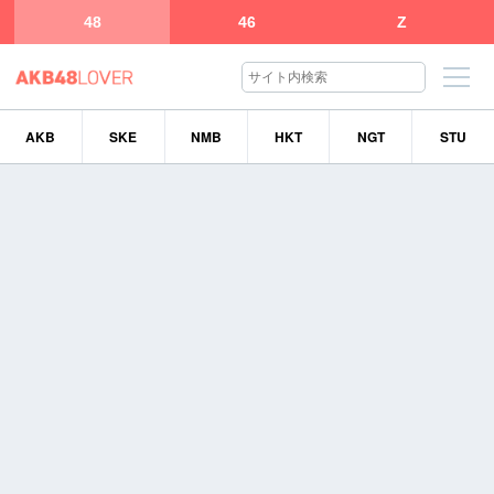
48
46
Z
AKB
SKE
NMB
HKT
NGT
STU