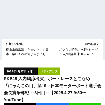
新しい記事
前の記事
横山由依出演「うまいッ！」日
「ボクらの時代」永野×ヒャダ
本一早い！春の新じゃがいも～
イン×小嶋陽菜【2025.4.27
鹿児島県～【2025.4.27
7:00〜 フジテレビ】
11:30〜 NHK総合】
2025年4月27日（日）
メディア出演
SKE48 入内嶋涼出演、ボートレースとこなめ
「にゃんこの目」第19回日本モーターボート選手会
会長賞争奪戦 ～3日目～【2025.4.27 9:50〜
YouTube】