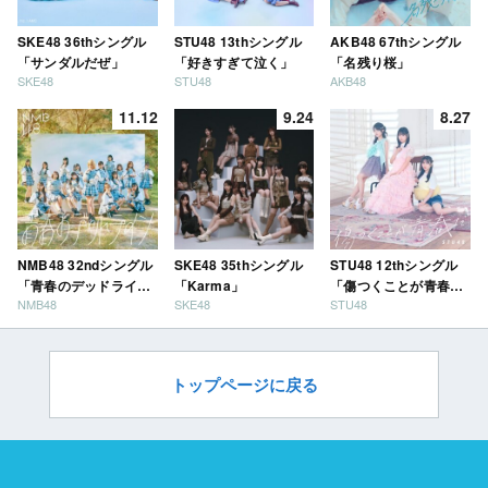
SKE48 36thシングル
STU48 13thシングル
AKB48 67thシングル
「サンダルだぜ」
「好きすぎて泣く」
「名残り桜」
SKE48
STU48
AKB48
11.12
9.24
8.27
NMB48 32ndシングル
SKE48 35thシングル
STU48 12thシングル
「青春のデッドライ
「Karma」
「傷つくことが青春
NMB48
SKE48
STU48
ン」
だ」
トップページに戻る