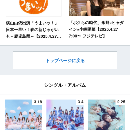
「ボクらの時代」永野×ヒャダ
横山由依出演「うまいッ！」
イン×小嶋陽菜【2025.4.27
日本一早い！春の新じゃがい
7:00〜 フジテレビ】
も～鹿児島県～【2025.4.27
11:30〜 NHK総合】
トップページに戻る
シングル・アルバム
3.18
3.4
2.25