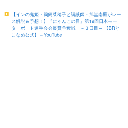
【インの鬼姫・鵜飼菜穂子と講談師・旭堂南鷹がレー
ス解説＆予想！】『にゃんこの目』第19回日本モー
ターボート選手会会長賞争奪戦 ～３日目～ 【BRと
こなめ公式】 – YouTube