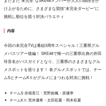
まだまだ“未完全”なSKE48メンバーが大人の階段をか
け上がるために、さまざまな競技“未完全ダービー”に
挑戦し順位を競う対決バラエティ
内容
今回の未完全TVは番組3周年スペシャル！三重県グル
メバスツアー後編！ SKE48で唯一の三重県出身の井田
玲音名がバスガイドとなり、三重県のさまざまなグル
メスポットを巡ります！ 各グルメスポットでは、チー
ムSとチームKⅡがグルメにまつわる対決に挑戦！
チームS 赤堀君江・荒野姫楓・原優寧
チームKⅡ 荒井優希・太田彩夏・岡本彩夏