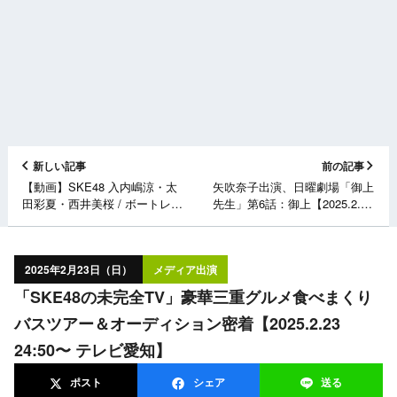
新しい記事
前の記事
【動画】SKE48 入内嶋涼・太
矢吹奈子出演、日曜劇場「御上
田彩夏・西井美桜 / ボートレー
先生」第6話：御上【2025.2.23
スマスター降臨で奇跡は起こる
21:00〜 TBS】
か！？【制作費を集めよう】
【Team KII編】
2025年2月23日（日）
メディア出演
「SKE48の未完全TV」豪華三重グルメ食べまくり
バスツアー＆オーディション密着【2025.2.23
24:50〜 テレビ愛知】
ポスト
シェア
送る