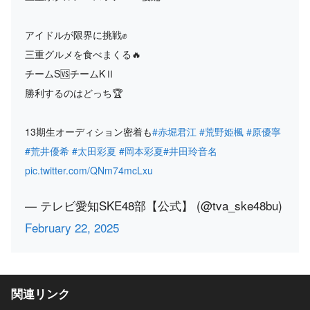
アイドルが限界に挑戦✊
三重グルメを食べまくる🔥
チームS🆚チームKⅡ
勝利するのはどっち🏆
13期生オーディション密着も
#赤堀君江
#荒野姫楓
#原優寧
#荒井優希
#太田彩夏
#岡本彩夏
#井田玲音名
pic.twitter.com/QNm74mcLxu
— テレビ愛知SKE48部【公式】 (@tva_ske48bu)
February 22, 2025
関連リンク