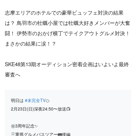
志摩エリアのホテルでの豪華ビュッフェ対決の結果
は？ 鳥羽市の牡蠣小屋では牡蠣大好きメンバーが大奮
闘！ 伊勢市のおかげ横丁でテイクアウトグルメ対決！
まさかの結果に涙！？
SKE48第13期オーディション密着企画はいよいよ最終
審査へ
明日は
#未完全TV
🍊
2月23日(日)深夜24:50〜放送📺
㊗️3周年記念✨
三重県グルメバスツアー🚌後編