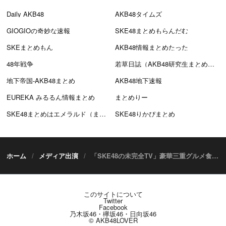
Daily AKB48
AKB48タイムズ
GIOGIOの奇妙な速報
SKE48まとめもらんだむ
SKEまとめもん
AKB48情報まとめたった
48年戦争
若草日誌（AKB48研究生まとめブログ）
地下帝国-AKB48まとめ
AKB48地下速報
EUREKA みるるん情報まとめ
まとめりー
SKE48まとめはエメラルド（まとえめ）
SKE48りかぴまとめ
ホーム
メディア出演
「SKE48の未完全TV」豪華三重グルメ食べまくりバスツアー＆オーディション密着【2025.2.23 24:50〜 テレビ愛知】
このサイトについて
Twitter
Facebook
乃木坂46・欅坂46・日向坂46
© AKB48LOVER