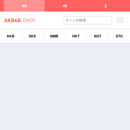
48
46
Z
AKB
SKE
NMB
HKT
NGT
STU