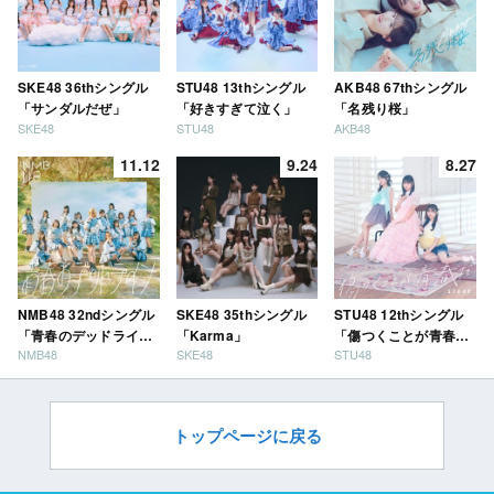
SKE48 36thシングル
STU48 13thシングル
AKB48 67thシングル
「サンダルだぜ」
「好きすぎて泣く」
「名残り桜」
SKE48
STU48
AKB48
11.12
9.24
8.27
NMB48 32ndシングル
SKE48 35thシングル
STU48 12thシングル
「青春のデッドライ
「Karma」
「傷つくことが青春
NMB48
SKE48
STU48
ン」
だ」
トップページに戻る