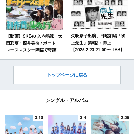
矢吹奈子出演、日曜劇場「御
【動画】SKE48 入内嶋涼・太
上先生」第6話：御上
田彩夏・西井美桜 / ボート
【2025.2.23 21:00〜 TBS】
レースマスター降臨で奇跡は
起こるか！？【制作費を集め
よう】【Team KII編】
トップページに戻る
シングル・アルバム
3.18
3.4
2.25