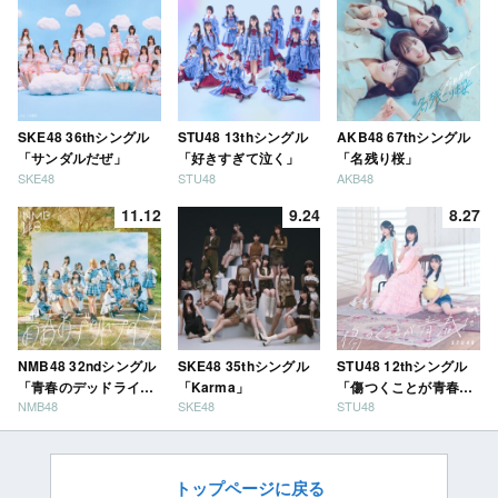
SKE48 36thシングル
STU48 13thシングル
AKB48 67thシングル
「サンダルだぜ」
「好きすぎて泣く」
「名残り桜」
SKE48
STU48
AKB48
11.12
9.24
8.27
NMB48 32ndシングル
SKE48 35thシングル
STU48 12thシングル
「青春のデッドライ
「Karma」
「傷つくことが青春
NMB48
SKE48
STU48
ン」
だ」
トップページに戻る