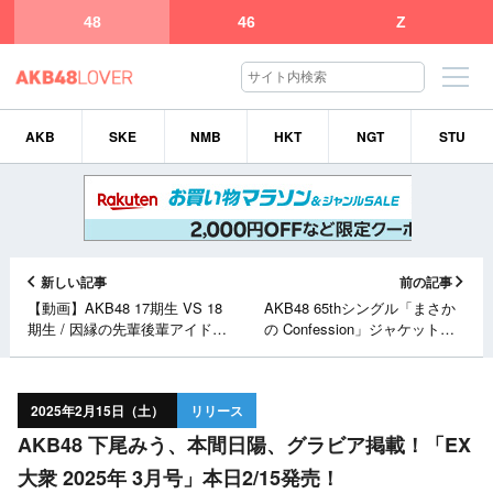
48
46
Z
AKB
SKE
NMB
HKT
NGT
STU
新しい記事
前の記事
【動画】AKB48 17期生 VS 18
AKB48 65thシングル「まさか
期生 / 因縁の先輩後輩アイドル
の Confession」ジャケット＆
が5番勝負したら劇的な結末に
収録内容解禁！
ww【神展開】
2025年2月15日（土）
リリース
AKB48 下尾みう、本間日陽、グラビア掲載！「EX
大衆 2025年 3月号」本日2/15発売！