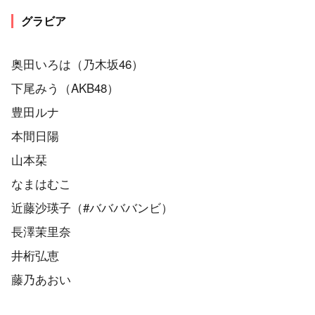
グラビア
奥田いろは（乃木坂46）
下尾みう（AKB48）
豊田ルナ
本間日陽
山本栞
なまはむこ
近藤沙瑛子（#ババババンビ）
長澤茉里奈
井桁弘恵
藤乃あおい