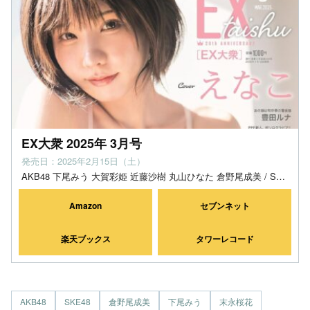
EX大衆 2025年 3月号
発売日：2025年2月15日（土）
AKB48 下尾みう 大賀彩姫 近藤沙樹 丸山ひなた 倉野尾成美 / SKE48 末永桜花 赤堀君江 / 本間日陽
Amazon
セブンネット
楽天ブックス
タワーレコード
AKB48
SKE48
倉野尾成美
下尾みう
末永桜花