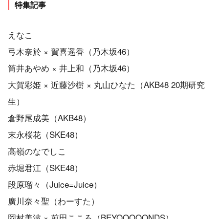
特集記事
えなこ
弓木奈於 × 賀喜遥香（乃木坂46）
筒井あやめ × 井上和（乃木坂46）
大賀彩姫 × 近藤沙樹 × 丸山ひなた（AKB48 20期研究
生）
倉野尾成美（AKB48）
末永桜花（SKE48）
高嶺のなでしこ
赤堀君江（SKE48）
段原瑠々（Juice=Juice）
廣川奈々聖（わーすた）
岡村美波 × 前田こころ（BEYOOOOONDS）