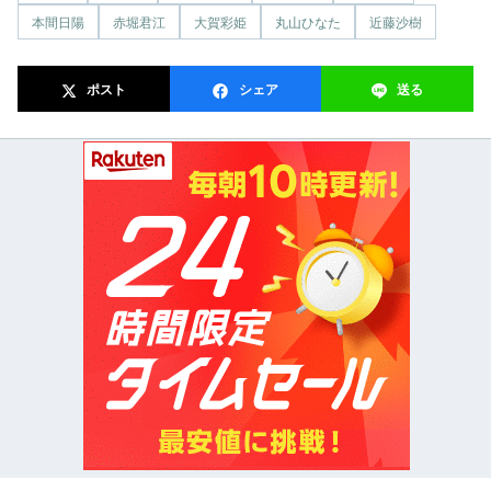
本間日陽
赤堀君江
大賀彩姫
丸山ひなた
近藤沙樹
ポスト
シェア
送る