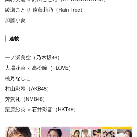
綾瀬ことり 遠藤莉乃（Rain Tree）
加藤小夏
連載
一ノ瀬美空（乃木坂46）
大場花菜 × 髙松瞳（=LOVE）
桃月なしこ
村山彩希（AKB48）
芳賀礼（NMB48）
栗原紗英 × 石井彩音（HKT48）