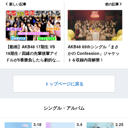
新しい記事
前の記事
AKB48 65thシングル「まさ
【動画】AKB48 17期生 VS
かの Confession」ジャケッ
18期生 / 因縁の先輩後輩アイ
ト＆収録内容解禁！
ドルが5番勝負したら劇的な結
末にww【神展開】
トップページに戻る
シングル・アルバム
3.18
3.4
2.25