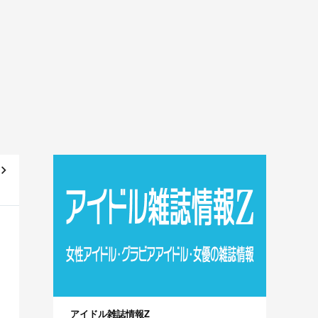
！
ビ】
アイドル雑誌情報Z