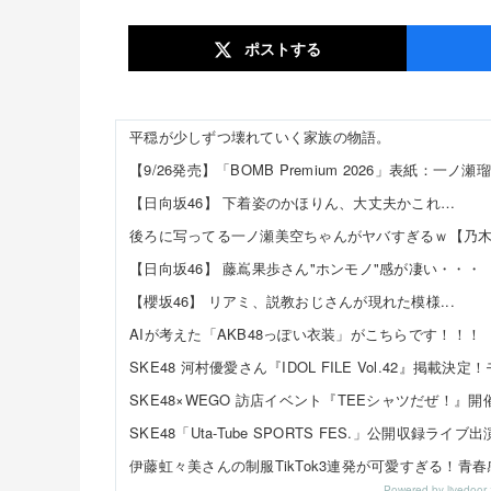
ポスト
する
平穏が少しずつ壊れていく家族の物語。
【9/26発売】「BOMB Premium 2026」表紙：一ノ瀬
【日向坂46】 下着姿のかほりん、大丈夫かこれ…
後ろに写ってる一ノ瀬美空ちゃんがヤバすぎるｗ【乃木
【日向坂46】 藤嶌果歩さん"ホンモノ"感が凄い・・・
【櫻坂46】 リアミ、説教おじさんが現れた模様...
AIが考えた「AKB48っぽい衣装」がこちらです！！！
Powered by livedo