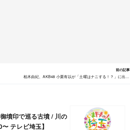
前の記事
柏木由紀、AKB48 小栗有以が「土曜はナニする！？」に出演
【2024.5.25 8:30〜 フジテレ
:30〜 テレビ埼玉】