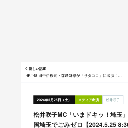
新しい記事
HKT48 田中伊桜莉・森﨑冴彩が「サタココ」に出演！
【2024.5.25 9:25〜 くまもと県民テレビ】
2024年5月25日（土）
メディア出演
松井咲子
松井咲子MC「いまドキッ！埼玉」御墳印で巡る古墳 / 川の
国埼玉でごみゼロ【2024.5.25 8