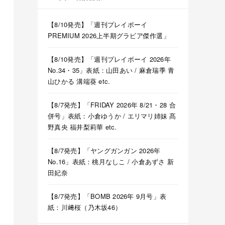
【8/10発売】「週刊プレイボーイ
PREMIUM 2026上半期グラビア傑作選」
【8/10発売】「週刊プレイボーイ 2026年
No.34・35」表紙：山田あい / 麻倉瑞季 青
山ひかる 溝端葵 etc.
【8/7発売】「FRIDAY 2026年 8/21・28 合
併号」表紙：小倉ゆうか / エリマリ姉妹 髙
野真央 福井梨莉華 etc.
【8/7発売】「ヤングガンガン 2026年
No.16」表紙：桃月なしこ / 小倉あずさ 新
田妃奈
【8/7発売】「BOMB 2026年 9月号」表
紙：川﨑桜（乃木坂46）