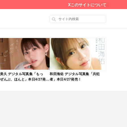
X
このサイトについて
美久 デジタル写真集「もっ
和田海佑 デジタル写真集「共犯
ぜんぶ、ほんと」本日4/27発
者」本日4/27発売！
！