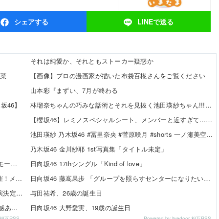
シェア
する
LINEで
送る
それは純愛か、それともストーカー疑惑か
瑠菜
【画像】プロの漫画家が描いた布袋百椛さんをご覧ください
山本彩『まずい、7月が終わる
坂46】
林瑠奈ちゃんの巧みな話術とそれを見抜く池田瑛紗ちゃん!!!【乃木坂46】
【櫻坂46】レミノスペシャルシート、メンバーと近すぎて…【全国ツアー2026】
池田瑛紗 乃木坂46 #冨里奈央 #菅原咲月 #shorts 一ノ瀬美空 五百城茉央 瀬戸口心月 奥の反応まとめ
乃木坂46 金川紗耶 1st写真集「タイトル未定」
SKE48 河村優愛さん『IDOL FILE Vol.42』掲載決定！モード系ファッションで新たな魅力を披露
日向坂46 17thシングル「Kind of love」
SKE48×WEGO 訪店イベント『TEEシャツだぜ！』開催！メンバーが大須店でコーディネート【SNSまとめ】
日向坂46 藤嶌果歩 「グループを照らすセンターになりたい」何倍もキラキラしたかほりんが降臨【坂道の火曜日】
SKE48「Uta-Tube SPORTS FES.」公開収録ライブ出演決定！
与田祐希、26歳の誕生日
伊藤虹々美さんの制服TikTok3連発が可愛すぎる！青春感あふれるダンス動画に注目✨
日向坂46 大野愛実、19歳の誕生日
or 相互RSS
Powered by livedoor 相互RSS