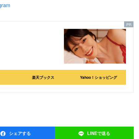
gram
楽天ブックス
Yahoo！ショッピング
シェア
する
LINEで
送る