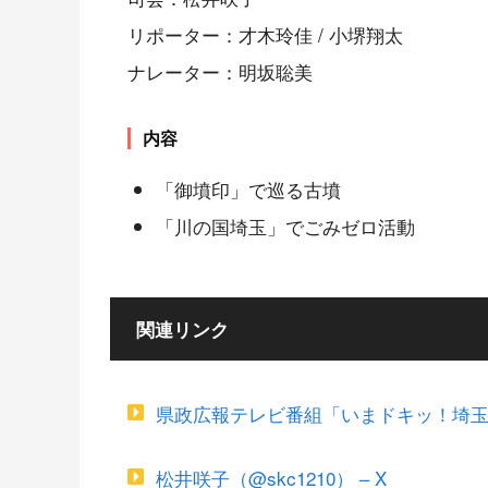
リポーター：才木玲佳 / 小堺翔太
ナレーター：明坂聡美
内容
「御墳印」で巡る古墳
「川の国埼玉」でごみゼロ活動
関連リンク
県政広報テレビ番組「いまドキッ！埼玉」
松井咲子（@skc1210） – X