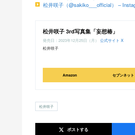
松井咲子（@sakiko___official） – Insta
松井咲子 3rd写真集「妄想椿」
発売日：2023年12月25日（月）
公式サイト
X
松井咲子
Amazon
セブンネット
松井咲子
ポスト
する