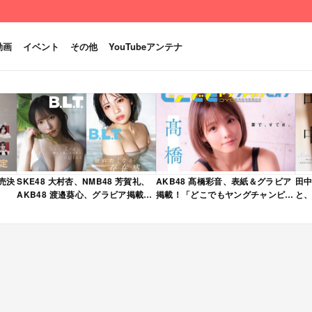
動画
イベント
その他
YouTubeアンテナ
発売決
SKE48 大村杏、NMB48 芳賀礼、
AKB48 髙橋彩音、表紙＆グラビア
田中
AKB48 渡邉葵心、グラビア掲載！
掲載！「どこでもヤングチャンピオ
と、
限定表紙版も！「B.L.T. 2026年 6
ン 2026年 5月号」本日4/28発売！
売
月号」本日4/28発売！