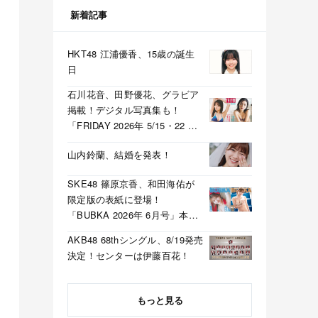
新着記事
HKT48 江浦優香、15歳の誕生
日
石川花音、田野優花、グラビア
掲載！デジタル写真集も！
「FRIDAY 2026年 5/15・22 合
併号」本日5/1発売！
山内鈴蘭、結婚を発表！
SKE48 篠原京香、和田海佑が
限定版の表紙に登場！
「BUBKA 2026年 6月号」本日
4/30発売！
AKB48 68thシングル、8/19発売
決定！センターは伊藤百花！
もっと見る