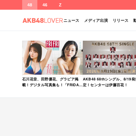
48
46
Z
ニュース
メディア出演
リリース
石川花音、田野優花、グラビア掲
AKB48 68thシングル、8/19
載！デジタル写真集も！「FRIDAY
定！センターは伊藤百花！
2026年 5/15・22 合併号」本日5/1
発売！