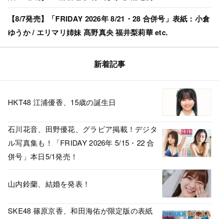
【8/7発売】「FRIDAY 2026年 8/21・28 合併号」表紙：小倉
ゆうか / エリマリ姉妹 髙野真央 福井梨莉華 etc.
新着記事
HKT48 江浦優香、15歳の誕生日
石川花音、田野優花、グラビア掲載！デジタ
ル写真集も！「FRIDAY 2026年 5/15・22 合
併号」本日5/1発売！
山内鈴蘭、結婚を発表！
SKE48 篠原京香、和田海佑が限定版の表紙