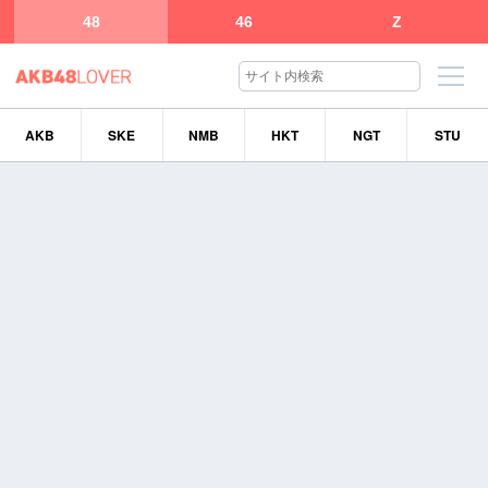
48
46
Z
AKB
SKE
NMB
HKT
NGT
STU