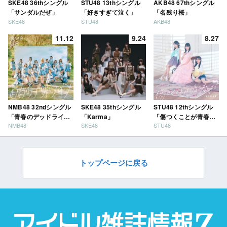
SKE48 36thシングル
STU48 13thシングル
AKB48 67thシングル
「サンダルだぜ」
「好きすぎて泣く」
「名残り桜」
SKE48
STU48
AKB48
11.12
9.24
8.27
NMB48 32ndシングル
SKE48 35thシングル
STU48 12thシングル
「青春のデッドライ
「Karma」
「傷つくことが青春
NMB48
SKE48
STU48
ン」
だ」
トップページに戻る