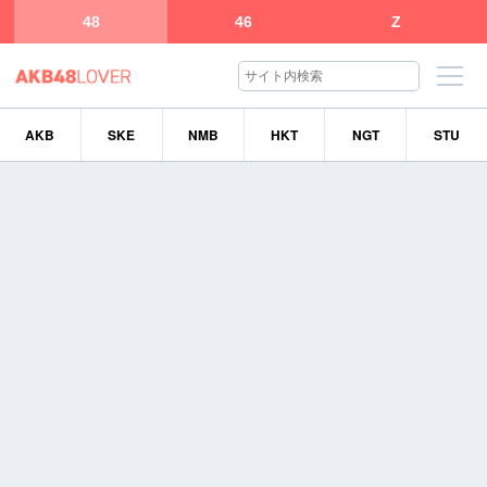
48
46
Z
AKB
SKE
NMB
HKT
NGT
STU