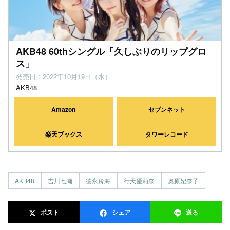
AKB48 60thシングル「久しぶりのリップグロ
ス」
発売日：2022年10月19日（水）
AKB48
Amazon
セブンネット
楽天ブックス
タワーレコード
AKB48
吉川七瀬
徳永羚海
行天優莉奈
奥原妃奈子
ポスト
シェア
送る