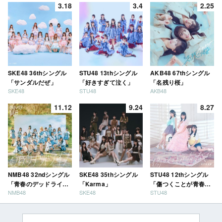
3.18
3.4
2.25
SKE48 36thシングル
STU48 13thシングル
AKB48 67thシングル
「サンダルだぜ」
「好きすぎて泣く」
「名残り桜」
SKE48
STU48
AKB48
11.12
9.24
8.27
NMB48 32ndシングル
SKE48 35thシングル
STU48 12thシングル
「青春のデッドライ
「Karma」
「傷つくことが青春
NMB48
SKE48
STU48
ン」
だ」