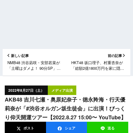
新しい記事
前の記事
NMB48 渋谷凪咲・安部若菜が
HKT48 坂口理子、村重杏奈が
「土曜はダメよ！ 90分SP」に
「総額2億1800万円を家に隠し
出演！【2022.8.27 15:30〜 読
ました」に出演！【2022.8.27
売テレビ】
12:55〜 テレビ東京】
2022年8月27日（土）
メディア出演
AKB48 吉川七瀬・奥原妃奈子・徳永羚海・行天優
莉奈が「#渋谷オルガン坂生徒会」に出演！びっく
り仰天開運ツアー【2022.8.27 15:00〜 YouTube】
ポスト
シェア
送る