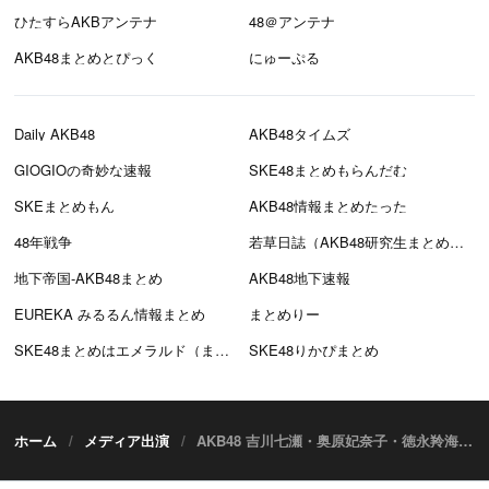
ひたすらAKBアンテナ
48＠アンテナ
AKB48まとめとぴっく
にゅーぷる
Daily AKB48
AKB48タイムズ
GIOGIOの奇妙な速報
SKE48まとめもらんだむ
SKEまとめもん
AKB48情報まとめたった
48年戦争
若草日誌（AKB48研究生まとめブログ）
地下帝国-AKB48まとめ
AKB48地下速報
EUREKA みるるん情報まとめ
まとめりー
SKE48まとめはエメラルド（まとえめ）
SKE48りかぴまとめ
ホーム
メディア出演
AKB48 吉川七瀬・奥原妃奈子・徳永羚海・行天優莉奈が「#渋谷オルガン坂生徒会」に出演！びっくり仰天開運ツアー【2022.8.27 15:00〜 YouTube】