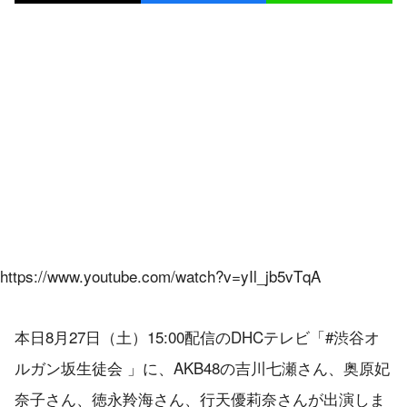
https://www.youtube.com/watch?v=yIl_jb5vTqA
本日8月27日（土）15:00配信のDHCテレビ「#渋谷オ
ルガン坂生徒会 」に、AKB48の吉川七瀬さん、奥原妃
奈子さん、徳永羚海さん、行天優莉奈さんが出演しま