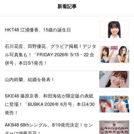
新着記事
HKT48 江浦優香、15歳の誕生日
石川花音、田野優花、グラビア掲載！デジタ
ル写真集も！「FRIDAY 2026年 5/15・22 合
併号」本日5/1発売！
山内鈴蘭、結婚を発表！
SKE48 篠原京香、和田海佑が限定版の表紙
に登場！「BUBKA 2026年 6月号」本日4/30
発売！
AKB48 68thシングル、8/19発売決定！セン
ターは伊藤百花！