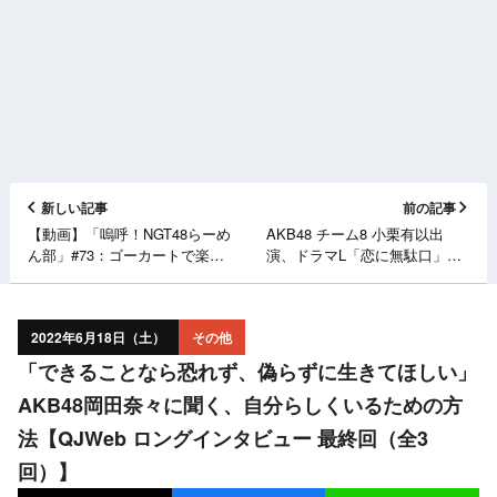
新しい記事
前の記事
【動画】「嗚呼！NGT48らーめ
AKB48 チーム8 小栗有以出
ん部」#73：ゴーカートで楽し
演、ドラマL「恋に無駄口」最
くドライブのはずが3人の仲に
終話：恋も友情も、終わりは突
亀裂…極上坦々麺の登場で修復
然に…【2022.6.18 28:00〜 テ
できたのか【2022.6.16 OA】
レビ朝日】
2022年6月18日（土）
その他
「できることなら恐れず、偽らずに生きてほしい」
AKB48岡田奈々に聞く、自分らしくいるための方
法【QJWeb ロングインタビュー 最終回（全3
回）】