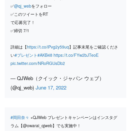
✅
@qj_web
をフォロー
✅このツイートをRT
で応募完了！
✅締切 7/1
詳細は【
https://t.co/iPvg2y59uq
】記事末尾をご確認くださ
い
#プレゼント
#AKB48
https://t.co/FYw2bJTeoE
pic.twitter.com/NRoRGUsDb2
— QJWeb（クイック・ジャパン ウェブ）
(@qj_web)
June 17, 2022
#岡田奈々
×QJWeb プレゼントキャンペーンはインスタグ
ラム【@owarai_qjweb】でも実施中！