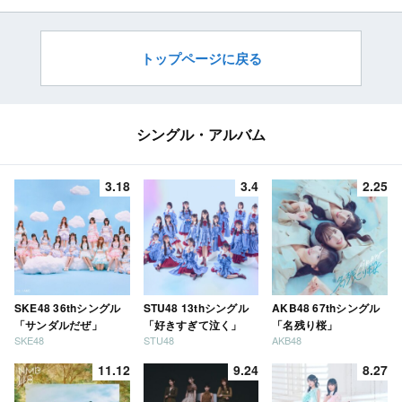
突然に…【2022.6.18 28:00〜
仲に亀裂…極上坦々麺の登場
テレビ朝日】
で修復できたのか【2022.6.16
OA】
トップページに戻る
シングル・アルバム
3.18
3.4
2.25
SKE48 36thシングル
STU48 13thシングル
AKB48 67thシングル
「サンダルだぜ」
「好きすぎて泣く」
「名残り桜」
SKE48
STU48
AKB48
11.12
9.24
8.27