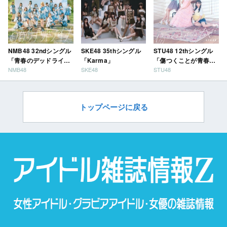
NMB48 32ndシングル
SKE48 35thシングル
STU48 12thシングル
「青春のデッドライ
「Karma」
「傷つくことが青春
NMB48
SKE48
STU48
ン」
だ」
トップページに戻る