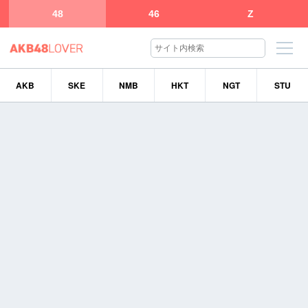
48
46
Z
AKB
SKE
NMB
HKT
NGT
STU