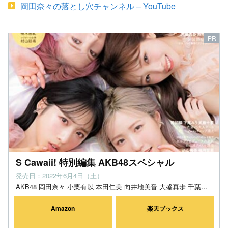
岡田奈々の落とし穴チャンネル – YouTube
S Cawaii! 特別編集 AKB48スペシャル
発売日：2022年6月4日（土）
AKB48 岡田奈々 小栗有以 本田仁美 向井地美音 大盛真歩 千葉恵里 徳永羚海
Amazon
楽天ブックス