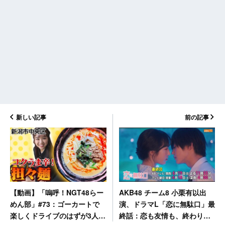
新しい記事
前の記事
AKB48 チーム8 小栗有以出
【動画】「嗚呼！NGT48らー
演、ドラマL「恋に無駄口」最
めん部」#73：ゴーカートで
終話：恋も友情も、終わりは
楽しくドライブのはずが3人の