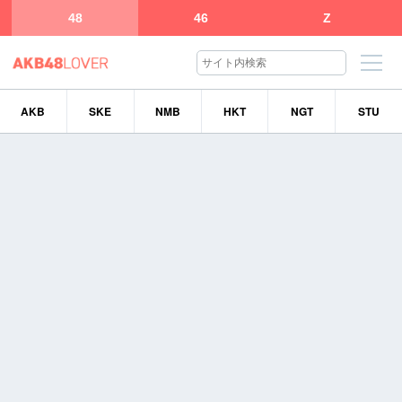
48
46
Z
AKB
SKE
NMB
HKT
NGT
STU