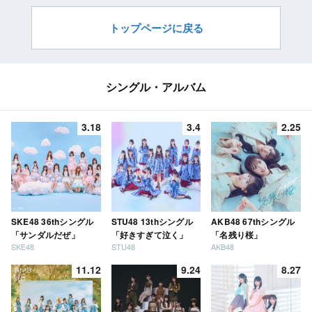
ク】
トップページに戻る
シングル・アルバム
3.18
3.4
2.25
SKE48 36thシングル
STU48 13thシングル
AKB48 67thシングル
「サンダルだぜ」
「好きすぎて泣く」
「名残り桜」
SKE48
STU48
AKB48
11.12
9.24
8.27