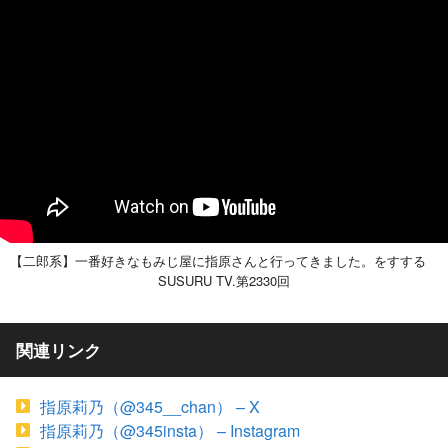
【二郎系】一番好きなもみじ屋に指原さんと行ってきました。をすする
SUSURU TV.第2330回
関連リンク
指原莉乃（@345__chan） – X
指原莉乃（@345insta） – Instagram