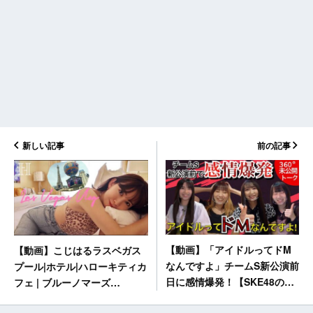
新しい記事
前の記事
【動画】「アイドルってドM
【動画】こじはるラスベガス
なんですよ」チームS新公演前
プール|ホテル|ハローキティカ
日に感情爆発！【SKE48の未
フェ | ブルーノマーズ
完全TV #11 360°未公開トー
【VLOG】