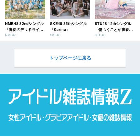
NMB48 32ndシングル
SKE48 35thシングル
STU48 12thシングル
「青春のデッドライ
「Karma」
「傷つくことが青春
NMB48
SKE48
STU48
ン」
だ」
トップページに戻る