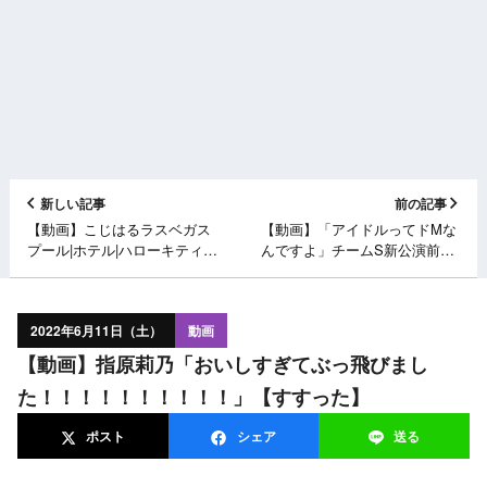
新しい記事
前の記事
【動画】こじはるラスベガス
【動画】「アイドルってドMな
プール|ホテル|ハローキティカ
んですよ」チームS新公演前日
フェ | ブルーノマーズ
に感情爆発！【SKE48の未完
【VLOG】
全TV #11 360°未公開トーク】
2022年6月11日（土）
動画
【動画】指原莉乃「おいしすぎてぶっ飛びまし
た！！！！！！！！！！」【すすった】
ポスト
シェア
送る