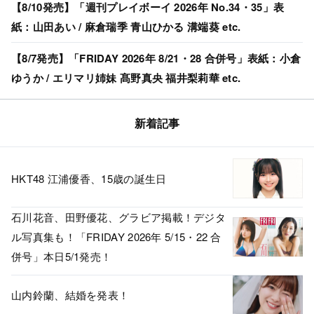
【8/10発売】「週刊プレイボーイ 2026年 No.34・35」表
紙：山田あい / 麻倉瑞季 青山ひかる 溝端葵 etc.
【8/7発売】「FRIDAY 2026年 8/21・28 合併号」表紙：小倉
ゆうか / エリマリ姉妹 髙野真央 福井梨莉華 etc.
新着記事
HKT48 江浦優香、15歳の誕生日
石川花音、田野優花、グラビア掲載！デジタ
ル写真集も！「FRIDAY 2026年 5/15・22 合
併号」本日5/1発売！
山内鈴蘭、結婚を発表！