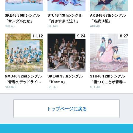
SKE48 36thシングル
STU48 13thシングル
AKB48 67thシングル
「サンダルだぜ」
「好きすぎて泣く」
「名残り桜」
SKE48
STU48
AKB48
11.12
9.24
8.27
NMB48 32ndシングル
SKE48 35thシングル
STU48 12thシングル
「青春のデッドライ
「Karma」
「傷つくことが青春
NMB48
SKE48
STU48
ン」
だ」
トップページに戻る