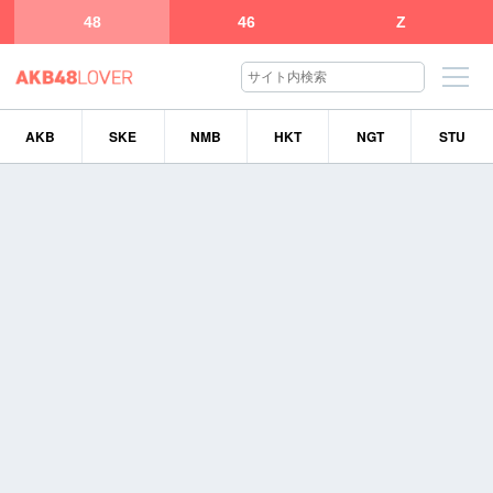
48
46
Z
AKB
SKE
NMB
HKT
NGT
STU