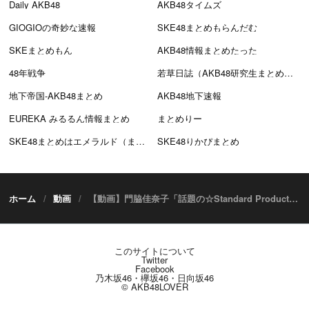
Daily AKB48
AKB48タイムズ
GIOGIOの奇妙な速報
SKE48まとめもらんだむ
SKEまとめもん
AKB48情報まとめたった
48年戦争
若草日誌（AKB48研究生まとめブログ）
地下帝国-AKB48まとめ
AKB48地下速報
EUREKA みるるん情報まとめ
まとめりー
SKE48まとめはエメラルド（まとえめ）
SKE48りかぴまとめ
ホーム
動画
【動画】門脇佳奈子「話題の☆Standard Products by DAISO購入品紹介 ルンルンで始めたのに軽く事故ったんだがw」
このサイトについて
Twitter
Facebook
乃木坂46・欅坂46・日向坂46
© AKB48LOVER