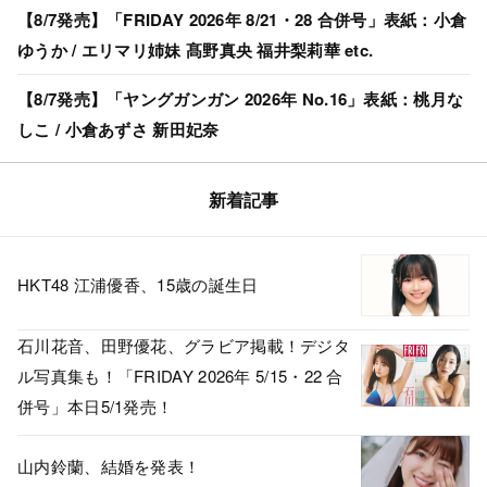
【8/7発売】「FRIDAY 2026年 8/21・28 合併号」表紙：小倉
ゆうか / エリマリ姉妹 髙野真央 福井梨莉華 etc.
【8/7発売】「ヤングガンガン 2026年 No.16」表紙：桃月な
しこ / 小倉あずさ 新田妃奈
新着記事
HKT48 江浦優香、15歳の誕生日
石川花音、田野優花、グラビア掲載！デジタ
ル写真集も！「FRIDAY 2026年 5/15・22 合
併号」本日5/1発売！
山内鈴蘭、結婚を発表！