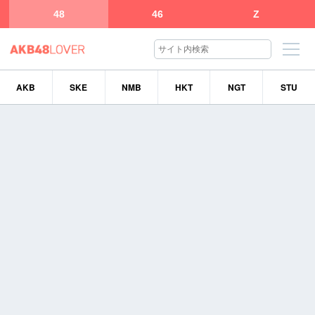
48
46
Z
AKB
SKE
NMB
HKT
NGT
STU