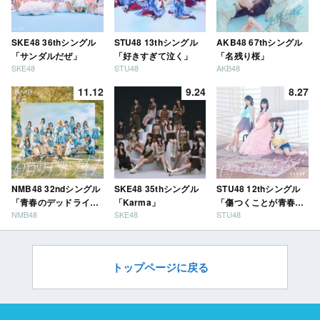
SKE48 36thシングル
STU48 13thシングル
AKB48 67thシングル
「サンダルだぜ」
「好きすぎて泣く」
「名残り桜」
SKE48
STU48
AKB48
11.12
9.24
8.27
NMB48 32ndシングル
SKE48 35thシングル
STU48 12thシングル
「青春のデッドライ
「Karma」
「傷つくことが青春
NMB48
SKE48
STU48
ン」
だ」
トップページに戻る