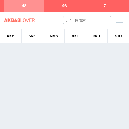
48
46
Z
AKB
SKE
NMB
HKT
NGT
STU