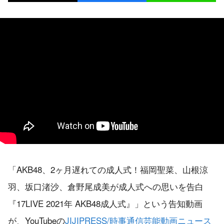
「AKB48、2ヶ月遅れての成人式！福岡聖菜、山根涼
羽、坂口渚沙、倉野尾成美が成人式への思いを告白
『17LIVE 2021年 AKB48成人式』」という告知動画
が、YouTubeの
JIJIPRESS/時事通信芸能動画ニュース