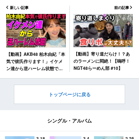
新しい記事
前の記事
【動画】寄り道だらけ！？あ
【動画】AKB48 柏木由紀「本
のラーメンに悶絶！【嗚呼！
気で彼氏作ります！」イケメ
NGT48らーめん部 #10】
ン達から逆ハーレム状態で…
「もう選べない？！」【金色
のコルダ3】
トップページに戻る
シングル・アルバム
3.18
3.4
2.25