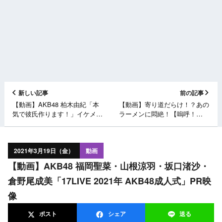
新しい記事
前の記事
【動画】AKB48 柏木由紀「本
【動画】寄り道だらけ！？あの
気で彼氏作ります！」イケメン
ラーメンに悶絶！【嗚呼！
達から逆ハーレム状態で…「も
NGT48らーめん部 #10】
う選べない？！」【金色のコル
ダ3】
2021年3月19日（金）
動画
【動画】AKB48 福岡聖菜・山根涼羽・坂口渚沙・
倉野尾成美「17LIVE 2021年 AKB48成人式」PR映
像
ポスト
シェア
送る