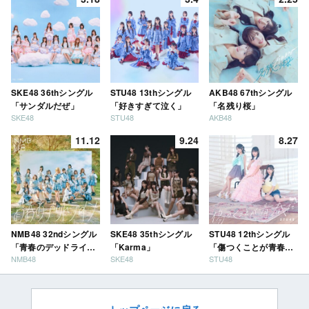
SKE48 36thシングル
STU48 13thシングル
AKB48 67thシングル
「サンダルだぜ」
「好きすぎて泣く」
「名残り桜」
SKE48
STU48
AKB48
11.12
9.24
8.27
NMB48 32ndシングル
SKE48 35thシングル
STU48 12thシングル
「青春のデッドライ
「Karma」
「傷つくことが青春
NMB48
SKE48
STU48
ン」
だ」