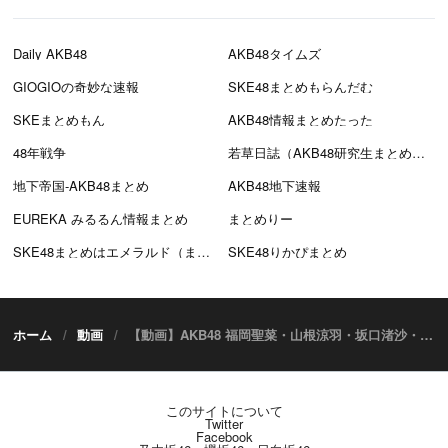
Daily AKB48
AKB48タイムズ
GIOGIOの奇妙な速報
SKE48まとめもらんだむ
SKEまとめもん
AKB48情報まとめたった
48年戦争
若草日誌（AKB48研究生まとめブログ）
地下帝国-AKB48まとめ
AKB48地下速報
EUREKA みるるん情報まとめ
まとめりー
SKE48まとめはエメラルド（まとえめ）
SKE48りかぴまとめ
ホーム
動画
【動画】AKB48 福岡聖菜・山根涼羽・坂口渚沙・倉野尾成美「17LIVE 2021年 AKB48成人式」PR映像
このサイトについて
Twitter
Facebook